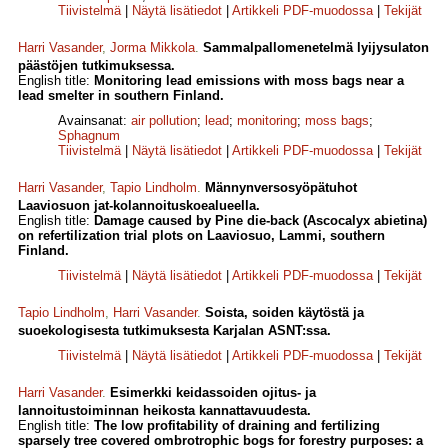
Tiivistelmä
|
Näytä lisätiedot
|
Artikkeli PDF-muodossa
|
Tekijät
Harri Vasander
,
Jorma Mikkola
.
Sammalpallomenetelmä lyijysulaton
päästöjen tutkimuksessa.
English title:
Monitoring lead emissions with moss bags near a
lead smelter in southern Finland.
Avainsanat:
air pollution
;
lead
;
monitoring
;
moss bags
;
Sphagnum
Tiivistelmä
|
Näytä lisätiedot
|
Artikkeli PDF-muodossa
|
Tekijät
Harri Vasander
,
Tapio Lindholm
.
Männynversosyöpätuhot
Laaviosuon jat-kolannoituskoealueella.
English title:
Damage caused by Pine die-back (Ascocalyx abietina)
on refertilization trial plots on Laaviosuo, Lammi, southern
Finland.
Tiivistelmä
|
Näytä lisätiedot
|
Artikkeli PDF-muodossa
|
Tekijät
Tapio Lindholm
,
Harri Vasander
.
Soista, soiden käytöstä ja
suoekologisesta tutkimuksesta Karjalan ASNT:ssa.
Tiivistelmä
|
Näytä lisätiedot
|
Artikkeli PDF-muodossa
|
Tekijät
Harri Vasander
.
Esimerkki keidassoiden ojitus- ja
lannoitustoiminnan heikosta kannattavuudesta.
English title:
The low profitability of draining and fertilizing
sparsely tree covered ombrotrophic bogs for forestry purposes: a