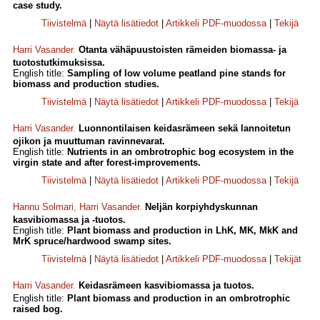
case study.
Tiivistelmä
|
Näytä lisätiedot
|
Artikkeli PDF-muodossa
|
Tekijä
Harri Vasander
.
Otanta vähäpuustoisten rämeiden biomassa- ja
tuotostutkimuksissa.
English title:
Sampling of low volume peatland pine stands for
biomass and production studies.
Tiivistelmä
|
Näytä lisätiedot
|
Artikkeli PDF-muodossa
|
Tekijä
Harri Vasander
.
Luonnontilaisen keidasrämeen sekä lannoitetun
ojikon ja muuttuman ravinnevarat.
English title:
Nutrients in an ombrotrophic bog ecosystem in the
virgin state and after forest-improvements.
Tiivistelmä
|
Näytä lisätiedot
|
Artikkeli PDF-muodossa
|
Tekijä
Hannu Solmari
,
Harri Vasander
.
Neljän korpiyhdyskunnan
kasvibiomassa ja -tuotos.
English title:
Plant biomass and production in LhK, MK, MkK and
MrK spruce/hardwood swamp sites.
Tiivistelmä
|
Näytä lisätiedot
|
Artikkeli PDF-muodossa
|
Tekijät
Harri Vasander
.
Keidasrämeen kasvibiomassa ja tuotos.
English title:
Plant biomass and production in an ombrotrophic
raised bog.