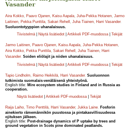
Vasander
Aira Kokko
,
Paavo Ojanen
,
Kaisu Aapala
,
Juha-Pekka Hotanen
,
Jarmo
Laitinen
,
Pekka Punttila
,
Sakari Rehell
,
Juha Tiainen
,
Harri Vasander
.
Suoluontotyyppien uhanalaisuus.
Tiivistelmä
|
Näytä lisätiedot
|
Artikkeli PDF-muodossa
|
Tekijät
Jarmo Laitinen
,
Paavo Ojanen
,
Kaisu Aapala
,
Juha-Pekka Hotanen
,
Aira Kokko
,
Pekka Punttila
,
Sakari Rehell
,
Juha Tiainen
,
Harri
Vasander
.
Soiden eliölajit ja niiden uhanalaisuus.
Tiivistelmä
|
Näytä lisätiedot
|
Artikkeli PDF-muodossa
|
Tekijät
Tapio Lindholm
,
Raimo Heikkilä
,
Harri Vasander
.
Suoluonnon
tutkimista suomalais-venäläisenä yhteistyönä.
English title:
Mire ecosystem studies in Finland and in Russia as
cooperation.
Näytä lisätiedot
|
Artikkeli PDF-muodossa
|
Tekijät
Raija Laiho
,
Timo Penttilä
,
Harri Vasander
,
Jukka Laine
.
Fosforin
ainekierto rämemännikön puustossa ja pintakasvillisuudessa
ojituksen jälkeen.
English title:
Post-drainage dynamics of P uptake by trees and
ground vegetation in Scots pine dominated peatlands.