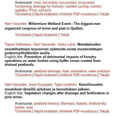
Avainsanat:
mire
;
secondary succession
;
ecosystem
functioning
;
drainage for forestry
;
nutrient cycling
;
nutrient
upatake
;
Pinus sylvstris
Tiivistelmä
|
Näytä lisätiedot
|
Artikkeli PDF-muodossa
|
Tekijät
Harri Vasander
.
Millennium Wetland Event - The biggest ever
organized congress of mires and peat in Québec.
Tiivistelmä
|
Näytä lisätiedot
|
Tekijä
Tapani Sallantaus
,
Harri Vasander
,
Jukka Laine
.
Metsätalouden
vesistöhaittojen torjuminen ojitetuista soista muodostettujen
puskurivyöhykkeiden avulla.
English title:
Prevention of detrimental impacts of forestry
operations on water bodies using buffer zones created from
drained peatlands.
Avainsanat:
peatland drainage
;
load
;
restoration
;
water pollution
Tiivistelmä
|
Näytä lisätiedot
|
Artikkeli PDF-muodossa
|
Tekijät
Harri Vasander
,
Jussi Kuusipalo
,
Tapio Lindholm
.
Kasvillisuuden
muutokset rämeillä ojituksen ja lannoituksen jalkeen.
English title:
Vegetation changes after drainage and fertilization in
pine mires.
Avainsanat:
peatland forestry
;
Biomass
;
Apatite
;
biodiversity
;
biotite
;
urea
Tiivistelmä
|
Näytä lisätiedot
|
Artikkeli PDF-muodossa
|
Tekijät