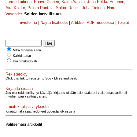
Jarmo Laitinen
,
Paavo Ojanen
,
Kaisu Aapala
,
Juha-Pekka Hotanen
,
Aira Kokko
,
Pekka Punttila
,
Sakari Rehell
,
Juha Tiainen
,
Harri
Vasander
.
Soiden kasvillisuus.
Tiivistelmä
|
Näytä lisätiedot
|
Artikkeli PDF-muodossa
|
Tekijät
Mikä tahansa sana
Kaikki sanat
Koko hakuteksti
Rekisteröidy
Click this link to register to Suo - Mires and peat.
Kirjaudu sisään
Jos olet rekisteröitynyt käyttäjä, kirjaudu sisään tallentaaksesi valitsemasi artikkelit
myöhempää käyttöä varten.
Ilmoitukset päivityksistä
Kirjautumalla saat tiedotteet uudesta julkaisusta
Valitsemasi artikkelit