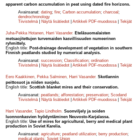
apparent carbon accumulation in peat using dated fire horizons.
Avainsanat:
dating
;
fire
;
Carbon accumulation
;
charcoal
;
dendrochronology
Tiivistelmä
|
Näytä lisätiedot
|
Artikkeli PDF-muodossa
|
Tekijät
Juha-Pekka Hotanen
,
Harri Vasander
.
Eteläsuomalaisten
metsaojitettujen turvemaiden kasvillisuuden numeerinen
ryhmittely.
English title:
Post-drainage development of vegetation in southern
Finnish peatlands studied by numerical analysis.
Avainsanat:
succession
;
Classification
;
ordination
Tiivistelmä
|
Näytä lisätiedot
|
Artikkeli PDF-muodossa
|
Tekijät
Eero Kaakkinen
,
Pekka Salminen
,
Harri Vasander
.
Skotlannin
peittosuot ja niiden suojelu.
English title:
Scottish blanket mires and their conservation.
Avainsanat:
peatlands
;
afforestation
;
preservation
;
Scodand
Tiivistelmä
|
Näytä lisätiedot
|
Artikkeli PDF-muodossa
|
Tekijät
Harri Vasander
,
Tapio Lindholm
.
Suonviljely ja soiden
luonnonkasvien hyödyntäminen Neuvosto-Karjalassa.
English title:
Use of mires for agricultural, berry and medical plant
production in Soviet Karelia.
Avainsanat:
agriculture
;
peatland utilization
;
berry production
;
medical plants
;
Soviet Union