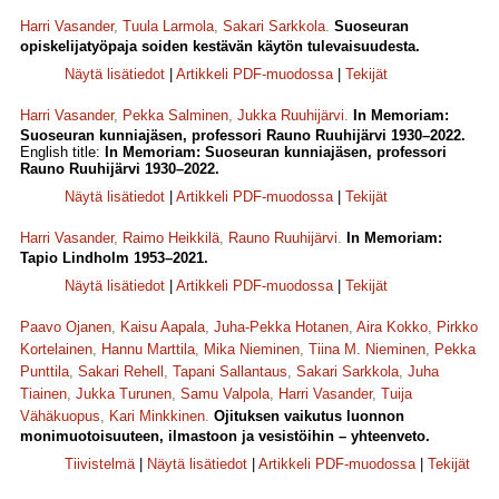
Harri Vasander
,
Tuula Larmola
,
Sakari Sarkkola
.
Suoseuran
opiskelijatyöpaja soiden kestävän käytön tulevaisuudesta.
Näytä lisätiedot
|
Artikkeli PDF-muodossa
|
Tekijät
Harri Vasander
,
Pekka Salminen
,
Jukka Ruuhijärvi
.
In Memoriam:
Suoseuran kunniajäsen, professori Rauno Ruuhijärvi 1930–2022.
English title:
In Memoriam: Suoseuran kunniajäsen, professori
Rauno Ruuhijärvi 1930–2022.
Näytä lisätiedot
|
Artikkeli PDF-muodossa
|
Tekijät
Harri Vasander
,
Raimo Heikkilä
,
Rauno Ruuhijärvi
.
In Memoriam:
Tapio Lindholm 1953–2021.
Näytä lisätiedot
|
Artikkeli PDF-muodossa
|
Tekijät
Paavo Ojanen
,
Kaisu Aapala
,
Juha-Pekka Hotanen
,
Aira Kokko
,
Pirkko
Kortelainen
,
Hannu Marttila
,
Mika Nieminen
,
Tiina M. Nieminen
,
Pekka
Punttila
,
Sakari Rehell
,
Tapani Sallantaus
,
Sakari Sarkkola
,
Juha
Tiainen
,
Jukka Turunen
,
Samu Valpola
,
Harri Vasander
,
Tuija
Vähäkuopus
,
Kari Minkkinen
.
Ojituksen vaikutus luonnon
monimuotoisuuteen, ilmastoon ja vesistöihin – yhteenveto.
Tiivistelmä
|
Näytä lisätiedot
|
Artikkeli PDF-muodossa
|
Tekijät