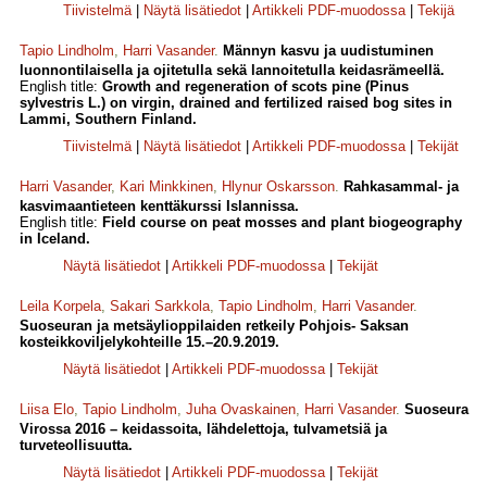
Tiivistelmä
|
Näytä lisätiedot
|
Artikkeli PDF-muodossa
|
Tekijä
Tapio Lindholm
,
Harri Vasander
.
Männyn kasvu ja uudistuminen
luonnontilaisella ja ojitetulla sekä lannoitetulla keidasrämeellä.
English title:
Growth and regeneration of scots pine (Pinus
sylvestris L.) on virgin, drained and fertilized raised bog sites in
Lammi, Southern Finland.
Tiivistelmä
|
Näytä lisätiedot
|
Artikkeli PDF-muodossa
|
Tekijät
Harri Vasander
,
Kari Minkkinen
,
Hlynur Oskarsson
.
Rahkasammal- ja
kasvimaantieteen kenttäkurssi Islannissa.
English title:
Field course on peat mosses and plant biogeography
in Iceland.
Näytä lisätiedot
|
Artikkeli PDF-muodossa
|
Tekijät
Leila Korpela
,
Sakari Sarkkola
,
Tapio Lindholm
,
Harri Vasander
.
Suoseuran ja metsäylioppilaiden retkeily Pohjois- Saksan
kosteikkoviljelykohteille 15.–20.9.2019.
Näytä lisätiedot
|
Artikkeli PDF-muodossa
|
Tekijät
Liisa Elo
,
Tapio Lindholm
,
Juha Ovaskainen
,
Harri Vasander
.
Suoseura
Virossa 2016 – keidassoita, lähdelettoja, tulvametsiä ja
turveteollisuutta.
Näytä lisätiedot
|
Artikkeli PDF-muodossa
|
Tekijät