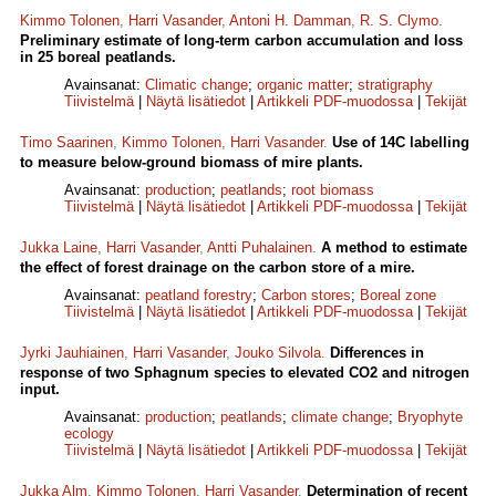
Kimmo Tolonen
,
Harri Vasander
,
Antoni H. Damman
,
R. S. Clymo
.
Preliminary estimate of long-term carbon accumulation and loss
in 25 boreal peatlands.
Avainsanat:
Climatic change
;
organic matter
;
stratigraphy
Tiivistelmä
|
Näytä lisätiedot
|
Artikkeli PDF-muodossa
|
Tekijät
Timo Saarinen
,
Kimmo Tolonen
,
Harri Vasander
.
Use of 14C labelling
to measure below-ground biomass of mire plants.
Avainsanat:
production
;
peatlands
;
root biomass
Tiivistelmä
|
Näytä lisätiedot
|
Artikkeli PDF-muodossa
|
Tekijät
Jukka Laine
,
Harri Vasander
,
Antti Puhalainen
.
A method to estimate
the effect of forest drainage on the carbon store of a mire.
Avainsanat:
peatland forestry
;
Carbon stores
;
Boreal zone
Tiivistelmä
|
Näytä lisätiedot
|
Artikkeli PDF-muodossa
|
Tekijät
Jyrki Jauhiainen
,
Harri Vasander
,
Jouko Silvola
.
Differences in
response of two Sphagnum species to elevated CO2 and nitrogen
input.
Avainsanat:
production
;
peatlands
;
climate change
;
Bryophyte
ecology
Tiivistelmä
|
Näytä lisätiedot
|
Artikkeli PDF-muodossa
|
Tekijät
Jukka Alm
,
Kimmo Tolonen
,
Harri Vasander
.
Determination of recent