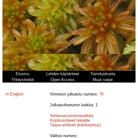
Etusivu
Lehden käytänteet
Toimituskunta
Yhteystiedot
Open Access
Muut sarjat
In English
Viimeisin julkaistu numero:
76
Julkaisufoorumin luokka: 1
Vertaisarviointimenettely
Kirjoitusohjeet tekijälle
Tarjoa artikkeli (käsikirjoitus)
Valitse numero: