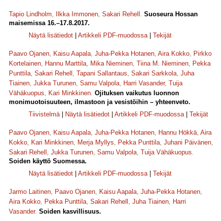
Tapio Lindholm
,
Ilkka Immonen
,
Sakari Rehell
.
Suoseura Hossan
maisemissa 16.–17.8.2017.
Näytä lisätiedot
|
Artikkeli PDF-muodossa
|
Tekijät
Paavo Ojanen
,
Kaisu Aapala
,
Juha-Pekka Hotanen
,
Aira Kokko
,
Pirkko
Kortelainen
,
Hannu Marttila
,
Mika Nieminen
,
Tiina M. Nieminen
,
Pekka
Punttila
,
Sakari Rehell
,
Tapani Sallantaus
,
Sakari Sarkkola
,
Juha
Tiainen
,
Jukka Turunen
,
Samu Valpola
,
Harri Vasander
,
Tuija
Vähäkuopus
,
Kari Minkkinen
.
Ojituksen vaikutus luonnon
monimuotoisuuteen, ilmastoon ja vesistöihin – yhteenveto.
Tiivistelmä
|
Näytä lisätiedot
|
Artikkeli PDF-muodossa
|
Tekijät
Paavo Ojanen
,
Kaisu Aapala
,
Juha-Pekka Hotanen
,
Hannu Hökkä
,
Aira
Kokko
,
Kari Minkkinen
,
Merja Myllys
,
Pekka Punttila
,
Juhani Päivänen
,
Sakari Rehell
,
Jukka Turunen
,
Samu Valpola
,
Tuija Vähäkuopus
.
Soiden käyttö Suomessa.
Näytä lisätiedot
|
Artikkeli PDF-muodossa
|
Tekijät
Jarmo Laitinen
,
Paavo Ojanen
,
Kaisu Aapala
,
Juha-Pekka Hotanen
,
Aira Kokko
,
Pekka Punttila
,
Sakari Rehell
,
Juha Tiainen
,
Harri
Vasander
.
Soiden kasvillisuus.