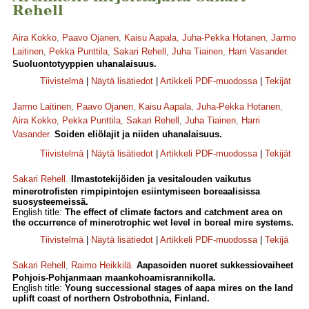
Rehell
Aira Kokko
,
Paavo Ojanen
,
Kaisu Aapala
,
Juha-Pekka Hotanen
,
Jarmo
Laitinen
,
Pekka Punttila
,
Sakari Rehell
,
Juha Tiainen
,
Harri Vasander
.
Suoluontotyyppien uhanalaisuus.
Tiivistelmä
|
Näytä lisätiedot
|
Artikkeli PDF-muodossa
|
Tekijät
Jarmo Laitinen
,
Paavo Ojanen
,
Kaisu Aapala
,
Juha-Pekka Hotanen
,
Aira Kokko
,
Pekka Punttila
,
Sakari Rehell
,
Juha Tiainen
,
Harri
Vasander
.
Soiden eliölajit ja niiden uhanalaisuus.
Tiivistelmä
|
Näytä lisätiedot
|
Artikkeli PDF-muodossa
|
Tekijät
Sakari Rehell
.
Ilmastotekijöiden ja vesitalouden vaikutus
minerotrofisten rimpipintojen esiintymiseen boreaalisissa
suosysteemeissä.
English title:
The effect of climate factors and catchment area on
the occurrence of minerotrophic wet level in boreal mire systems.
Tiivistelmä
|
Näytä lisätiedot
|
Artikkeli PDF-muodossa
|
Tekijä
Sakari Rehell
,
Raimo Heikkilä
.
Aapasoiden nuoret sukkessiovaiheet
Pohjois-Pohjanmaan maankohoamisrannikolla.
English title:
Young successional stages of aapa mires on the land
uplift coast of northern Ostrobothnia, Finland.