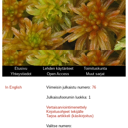
Etusivu
Lehden käytänteet
Toimituskunta
Yhteystiedot
Open Access
Muut sarjat
In English
Viimeisin julkaistu numero:
76
Julkaisufoorumin luokka: 1
Vertaisarviointimenettely
Kirjoitusohjeet tekijälle
Tarjoa artikkeli (käsikirjoitus)
Valitse numero: