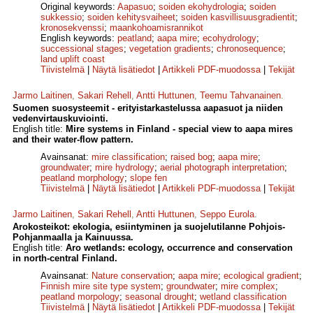
Original keywords:
Aapasuo
;
soiden ekohydrologia
;
soiden
sukkessio
;
soiden kehitysvaiheet
;
soiden kasvillisuusgradientit
;
kronosekvenssi
;
maankohoamisrannikot
English keywords:
peatland
;
aapa mire
;
ecohydrology
;
successional stages
;
vegetation gradients
;
chronosequence
;
land uplift coast
Tiivistelmä
|
Näytä lisätiedot
|
Artikkeli PDF-muodossa
|
Tekijät
Jarmo Laitinen
,
Sakari Rehell
,
Antti Huttunen
,
Teemu Tahvanainen
.
Suomen suosysteemit - erityistarkastelussa aapasuot ja niiden
vedenvirtauskuviointi.
English title:
Mire systems in Finland - special view to aapa mires
and their water-flow pattern.
Avainsanat:
mire classification
;
raised bog
;
aapa mire
;
groundwater
;
mire hydrology
;
aerial photograph interpretation
;
peatland morphology
;
slope fen
Tiivistelmä
|
Näytä lisätiedot
|
Artikkeli PDF-muodossa
|
Tekijät
Jarmo Laitinen
,
Sakari Rehell
,
Antti Huttunen
,
Seppo Eurola
.
Arokosteikot: ekologia, esiintyminen ja suojelutilanne Pohjois-
Pohjanmaalla ja Kainuussa.
English title:
Aro wetlands: ecology, occurrence and conservation
in north-central Finland.
Avainsanat:
Nature conservation
;
aapa mire
;
ecological gradient
;
Finnish mire site type system
;
groundwater
;
mire complex
;
peatland morpology
;
seasonal drought
;
wetland classification
Tiivistelmä
|
Näytä lisätiedot
|
Artikkeli PDF-muodossa
|
Tekijät