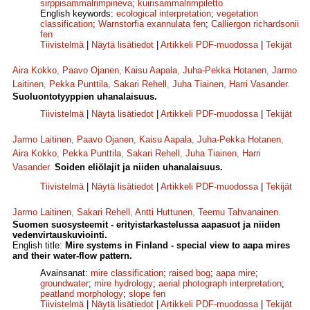
sirppisammalrimpineva
;
kuirisammalrimpiletto
English keywords:
ecological interpretation
;
vegetation
classification
;
Warnstorfia exannulata fen
;
Calliergon richardsonii
fen
Tiivistelmä
|
Näytä lisätiedot
|
Artikkeli PDF-muodossa
|
Tekijät
Aira Kokko
,
Paavo Ojanen
,
Kaisu Aapala
,
Juha-Pekka Hotanen
,
Jarmo
Laitinen
,
Pekka Punttila
,
Sakari Rehell
,
Juha Tiainen
,
Harri Vasander
.
Suoluontotyyppien uhanalaisuus.
Tiivistelmä
|
Näytä lisätiedot
|
Artikkeli PDF-muodossa
|
Tekijät
Jarmo Laitinen
,
Paavo Ojanen
,
Kaisu Aapala
,
Juha-Pekka Hotanen
,
Aira Kokko
,
Pekka Punttila
,
Sakari Rehell
,
Juha Tiainen
,
Harri
Vasander
.
Soiden eliölajit ja niiden uhanalaisuus.
Tiivistelmä
|
Näytä lisätiedot
|
Artikkeli PDF-muodossa
|
Tekijät
Jarmo Laitinen
,
Sakari Rehell
,
Antti Huttunen
,
Teemu Tahvanainen
.
Suomen suosysteemit - erityistarkastelussa aapasuot ja niiden
vedenvirtauskuviointi.
English title:
Mire systems in Finland - special view to aapa mires
and their water-flow pattern.
Avainsanat:
mire classification
;
raised bog
;
aapa mire
;
groundwater
;
mire hydrology
;
aerial photograph interpretation
;
peatland morphology
;
slope fen
Tiivistelmä
|
Näytä lisätiedot
|
Artikkeli PDF-muodossa
|
Tekijät