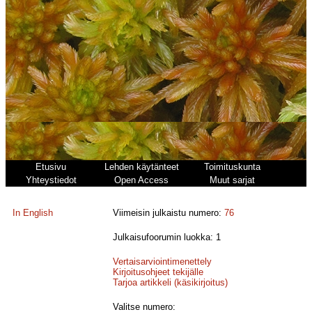
Etusivu
Lehden käytänteet
Toimituskunta
Yhteystiedot
Open Access
Muut sarjat
In English
Viimeisin julkaistu numero:
76
Julkaisufoorumin luokka: 1
Vertaisarviointimenettely
Kirjoitusohjeet tekijälle
Tarjoa artikkeli (käsikirjoitus)
Valitse numero: