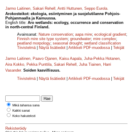
Jarmo Laitinen
,
Sakari Rehell
,
Antti Huttunen
,
Seppo Eurola
.
Arokosteikot: ekologia, esiintyminen ja suojelutilanne Pohjois-
Pohjanmaalla ja Kainuussa.
English title:
Aro wetlands: ecology, occurrence and conservation
in north-central Finland.
Avainsanat:
Nature conservation
;
aapa mire
;
ecological gradient
;
Finnish mire site type system
;
groundwater
;
mire complex
;
peatland morpology
;
seasonal drought
;
wetland classification
Tiivistelmä
|
Näytä lisätiedot
|
Artikkeli PDF-muodossa
|
Tekijät
Jarmo Laitinen
,
Paavo Ojanen
,
Kaisu Aapala
,
Juha-Pekka Hotanen
,
Aira Kokko
,
Pekka Punttila
,
Sakari Rehell
,
Juha Tiainen
,
Harri
Vasander
.
Soiden kasvillisuus.
Tiivistelmä
|
Näytä lisätiedot
|
Artikkeli PDF-muodossa
|
Tekijät
Mikä tahansa sana
Kaikki sanat
Koko hakuteksti
Rekisteröidy