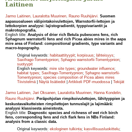
Laitinen
Jarmo Laitinen
,
Lauralotta Muurinen
,
Rauno Ruuhijärvi
.
Suomen
aapasuoalueen välipintakoivulettojen, Warnstorfii-lettojen ja
lettokorpien analyysi: lajistogradientit, tyyppivariantit ja
makrotopografia.
English title:
Analysis of drier rich Betula pubescens fens, rich
Sphagnum warnstorfii fens and rich Picea abies mires in the aapa
mire area of Finland: compositional gradients, type variants and
macro-topography.
Original keywords:
habitaattityypit
;
korpisuus
;
lähteisyys
;
Saxifrago-Tomentypnion
;
Sphagno warnstorfii-Tomentypnion
;
suotyypit
English keywords:
mire site types
;
groundwater influence
;
habitat types
;
Saxifrago-Tomentypnion
;
Sphagno warnstorfii-
Tomentypnion
;
species composition of Picea abies mires
Tiivistelmä
|
Näytä lisätiedot
|
Artikkeli PDF-muodossa
|
Tekijät
Jarmo Laitinen
,
Jari Oksanen
,
Lauralotta Muurinen
,
Hanna Kondelin
,
Rauno Ruuhijärvi
.
Peräpohjolan rimpikoivulettojen, lähityyppien ja
keskustavaikutteisten rimpilettojen tunnuslajit ja lajimäärä:
analyysi klassisesta aineistosta.
English title:
Diagnostic species and richness of wet rich birch
fens, corresponding fens and rich flark fens in NBs Finland:
analysis from a classic data.
Original keywords:
ekologinen tulkinta
;
kasvillisuusluokittelu
;