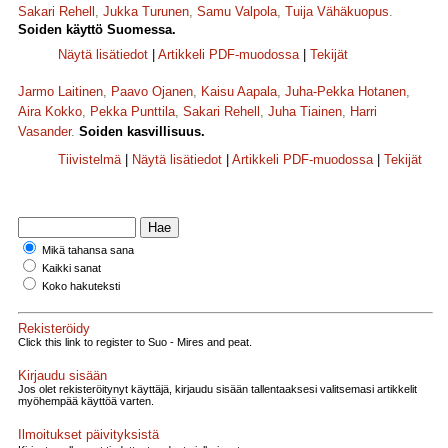
Sakari Rehell
,
Jukka Turunen
,
Samu Valpola
,
Tuija Vähäkuopus
.
Soiden käyttö Suomessa.
Näytä lisätiedot
|
Artikkeli PDF-muodossa
|
Tekijät
Jarmo Laitinen
,
Paavo Ojanen
,
Kaisu Aapala
,
Juha-Pekka Hotanen
,
Aira Kokko
,
Pekka Punttila
,
Sakari Rehell
,
Juha Tiainen
,
Harri
Vasander
.
Soiden kasvillisuus.
Tiivistelmä
|
Näytä lisätiedot
|
Artikkeli PDF-muodossa
|
Tekijät
Mikä tahansa sana
Kaikki sanat
Koko hakuteksti
Rekisteröidy
Click this link to register to Suo - Mires and peat.
Kirjaudu sisään
Jos olet rekisteröitynyt käyttäjä, kirjaudu sisään tallentaaksesi valitsemasi artikkelit
myöhempää käyttöä varten.
Ilmoitukset päivityksistä