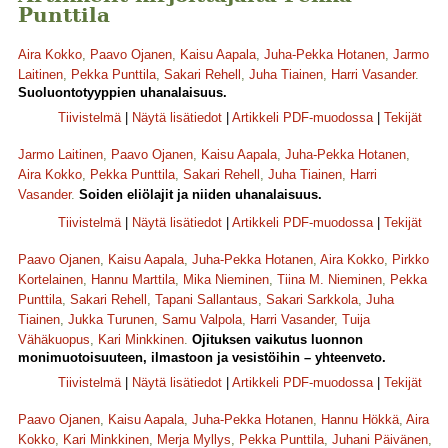
Punttila
Aira Kokko
,
Paavo Ojanen
,
Kaisu Aapala
,
Juha-Pekka Hotanen
,
Jarmo
Laitinen
,
Pekka Punttila
,
Sakari Rehell
,
Juha Tiainen
,
Harri Vasander
.
Suoluontotyyppien uhanalaisuus.
Tiivistelmä
|
Näytä lisätiedot
|
Artikkeli PDF-muodossa
|
Tekijät
Jarmo Laitinen
,
Paavo Ojanen
,
Kaisu Aapala
,
Juha-Pekka Hotanen
,
Aira Kokko
,
Pekka Punttila
,
Sakari Rehell
,
Juha Tiainen
,
Harri
Vasander
.
Soiden eliölajit ja niiden uhanalaisuus.
Tiivistelmä
|
Näytä lisätiedot
|
Artikkeli PDF-muodossa
|
Tekijät
Paavo Ojanen
,
Kaisu Aapala
,
Juha-Pekka Hotanen
,
Aira Kokko
,
Pirkko
Kortelainen
,
Hannu Marttila
,
Mika Nieminen
,
Tiina M. Nieminen
,
Pekka
Punttila
,
Sakari Rehell
,
Tapani Sallantaus
,
Sakari Sarkkola
,
Juha
Tiainen
,
Jukka Turunen
,
Samu Valpola
,
Harri Vasander
,
Tuija
Vähäkuopus
,
Kari Minkkinen
.
Ojituksen vaikutus luonnon
monimuotoisuuteen, ilmastoon ja vesistöihin – yhteenveto.
Tiivistelmä
|
Näytä lisätiedot
|
Artikkeli PDF-muodossa
|
Tekijät
Paavo Ojanen
,
Kaisu Aapala
,
Juha-Pekka Hotanen
,
Hannu Hökkä
,
Aira
Kokko
,
Kari Minkkinen
,
Merja Myllys
,
Pekka Punttila
,
Juhani Päivänen
,