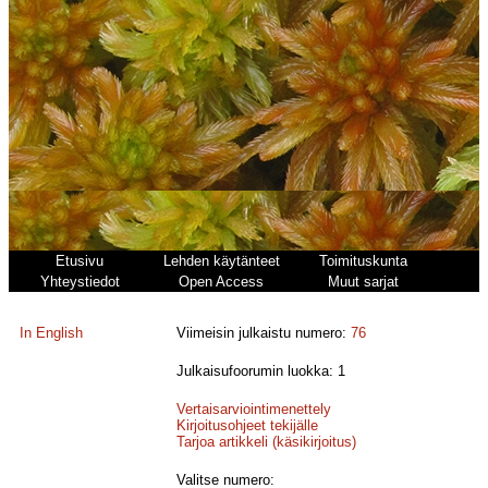
Etusivu
Lehden käytänteet
Toimituskunta
Yhteystiedot
Open Access
Muut sarjat
In English
Viimeisin julkaistu numero:
76
Julkaisufoorumin luokka: 1
Vertaisarviointimenettely
Kirjoitusohjeet tekijälle
Tarjoa artikkeli (käsikirjoitus)
Valitse numero: