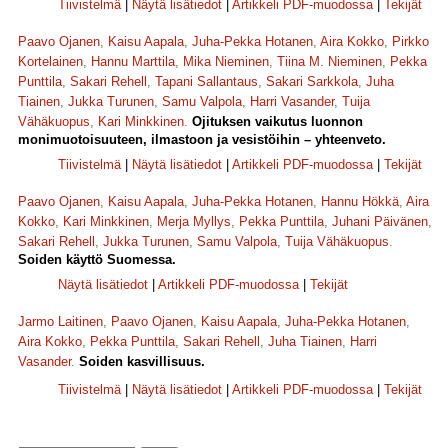
Tiivistelmä
|
Näytä lisätiedot
|
Artikkeli PDF-muodossa
|
Tekijät
Paavo Ojanen
,
Kaisu Aapala
,
Juha-Pekka Hotanen
,
Aira Kokko
,
Pirkko
Kortelainen
,
Hannu Marttila
,
Mika Nieminen
,
Tiina M. Nieminen
,
Pekka
Punttila
,
Sakari Rehell
,
Tapani Sallantaus
,
Sakari Sarkkola
,
Juha
Tiainen
,
Jukka Turunen
,
Samu Valpola
,
Harri Vasander
,
Tuija
Vähäkuopus
,
Kari Minkkinen
.
Ojituksen vaikutus luonnon
monimuotoisuuteen, ilmastoon ja vesistöihin – yhteenveto.
Tiivistelmä
|
Näytä lisätiedot
|
Artikkeli PDF-muodossa
|
Tekijät
Paavo Ojanen
,
Kaisu Aapala
,
Juha-Pekka Hotanen
,
Hannu Hökkä
,
Aira
Kokko
,
Kari Minkkinen
,
Merja Myllys
,
Pekka Punttila
,
Juhani Päivänen
,
Sakari Rehell
,
Jukka Turunen
,
Samu Valpola
,
Tuija Vähäkuopus
.
Soiden käyttö Suomessa.
Näytä lisätiedot
|
Artikkeli PDF-muodossa
|
Tekijät
Jarmo Laitinen
,
Paavo Ojanen
,
Kaisu Aapala
,
Juha-Pekka Hotanen
,
Aira Kokko
,
Pekka Punttila
,
Sakari Rehell
,
Juha Tiainen
,
Harri
Vasander
.
Soiden kasvillisuus.
Tiivistelmä
|
Näytä lisätiedot
|
Artikkeli PDF-muodossa
|
Tekijät