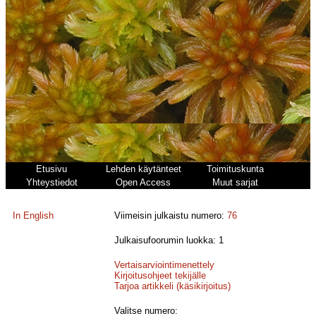
Etusivu
Lehden käytänteet
Toimituskunta
Yhteystiedot
Open Access
Muut sarjat
In English
Viimeisin julkaistu numero:
76
Julkaisufoorumin luokka: 1
Vertaisarviointimenettely
Kirjoitusohjeet tekijälle
Tarjoa artikkeli (käsikirjoitus)
Valitse numero: