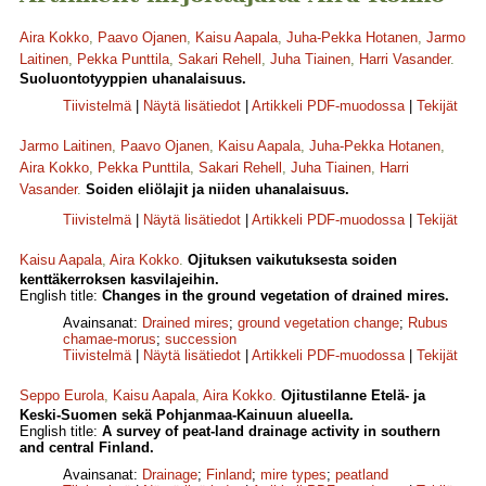
Aira Kokko
,
Paavo Ojanen
,
Kaisu Aapala
,
Juha-Pekka Hotanen
,
Jarmo
Laitinen
,
Pekka Punttila
,
Sakari Rehell
,
Juha Tiainen
,
Harri Vasander
.
Suoluontotyyppien uhanalaisuus.
Tiivistelmä
|
Näytä lisätiedot
|
Artikkeli PDF-muodossa
|
Tekijät
Jarmo Laitinen
,
Paavo Ojanen
,
Kaisu Aapala
,
Juha-Pekka Hotanen
,
Aira Kokko
,
Pekka Punttila
,
Sakari Rehell
,
Juha Tiainen
,
Harri
Vasander
.
Soiden eliölajit ja niiden uhanalaisuus.
Tiivistelmä
|
Näytä lisätiedot
|
Artikkeli PDF-muodossa
|
Tekijät
Kaisu Aapala
,
Aira Kokko
.
Ojituksen vaikutuksesta soiden
kenttäkerroksen kasvilajeihin.
English title:
Changes in the ground vegetation of drained mires.
Avainsanat:
Drained mires
;
ground vegetation change
;
Rubus
chamae-morus
;
succession
Tiivistelmä
|
Näytä lisätiedot
|
Artikkeli PDF-muodossa
|
Tekijät
Seppo Eurola
,
Kaisu Aapala
,
Aira Kokko
.
Ojitustilanne Etelä- ja
Keski-Suomen sekä Pohjanmaa-Kainuun alueella.
English title:
A survey of peat-land drainage activity in southern
and central Finland.
Avainsanat:
Drainage
;
Finland
;
mire types
;
peatland