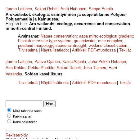
Jarmo Laitinen
,
Sakari Rehell
,
Antti Huttunen
,
Seppo Eurola
.
Arokosteikot: ekologia, esiintyminen ja suojelutilanne Pohjois-
Pohjanmaalla ja Kainuussa.
English title:
Aro wetlands: ecology, occurrence and conservation
in north-central Finland.
Avainsanat:
Nature conservation
;
aapa mire
;
ecological gradient
;
Finnish mire site type system
;
groundwater
;
mire complex
;
peatland morpology
;
seasonal drought
;
wetland classification
Tiivistelmä
|
Näytä lisätiedot
|
Artikkeli PDF-muodossa
|
Tekijät
Jarmo Laitinen
,
Paavo Ojanen
,
Kaisu Aapala
,
Juha-Pekka Hotanen
,
Aira Kokko
,
Pekka Punttila
,
Sakari Rehell
,
Juha Tiainen
,
Harri
Vasander
.
Soiden kasvillisuus.
Tiivistelmä
|
Näytä lisätiedot
|
Artikkeli PDF-muodossa
|
Tekijät
Mikä tahansa sana
Kaikki sanat
Koko hakuteksti
Rekisteröidy