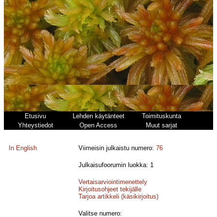
Etusivu
Lehden käytänteet
Toimituskunta
Yhteystiedot
Open Access
Muut sarjat
In English
Viimeisin julkaistu numero:
76
Julkaisufoorumin luokka: 1
Vertaisarviointimenettely
Kirjoitusohjeet tekijälle
Tarjoa artikkeli (käsikirjoitus)
Valitse numero: