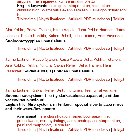
sirppisammalrimpineva
;
kuirisammalrimpiletto
English keywords:
ecological interpretation
;
vegetation
classification
;
Warnstorfia exannulata fen
;
Calliergon richardsonii
fen
Tiivistelmä
|
Näytä lisätiedot
|
Artikkeli PDF-muodossa
|
Tekijät
Aira Kokko
,
Paavo Ojanen
,
Kaisu Aapala
,
Juha-Pekka Hotanen
,
Jarmo
Laitinen
,
Pekka Punttila
,
Sakari Rehell
,
Juha Tiainen
,
Harri Vasander
.
Suoluontotyyppien uhanalaisuus.
Tiivistelmä
|
Näytä lisätiedot
|
Artikkeli PDF-muodossa
|
Tekijät
Jarmo Laitinen
,
Paavo Ojanen
,
Kaisu Aapala
,
Juha-Pekka Hotanen
,
Aira Kokko
,
Pekka Punttila
,
Sakari Rehell
,
Juha Tiainen
,
Harri
Vasander
.
Soiden eliölajit ja niiden uhanalaisuus.
Tiivistelmä
|
Näytä lisätiedot
|
Artikkeli PDF-muodossa
|
Tekijät
Jarmo Laitinen
,
Sakari Rehell
,
Antti Huttunen
,
Teemu Tahvanainen
.
Suomen suosysteemit - erityistarkastelussa aapasuot ja niiden
vedenvirtauskuviointi.
English title:
Mire systems in Finland - special view to aapa mires
and their water-flow pattern.
Avainsanat:
mire classification
;
raised bog
;
aapa mire
;
groundwater
;
mire hydrology
;
aerial photograph interpretation
;
peatland morphology
;
slope fen
Tiivistelmä
|
Näytä lisätiedot
|
Artikkeli PDF-muodossa
|
Tekijät