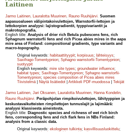
Laitinen
Jarmo Laitinen
,
Lauralotta Muurinen
,
Rauno Ruuhijärvi
.
Suomen
aapasuoalueen välipintakoivulettojen, Warnstorfii-lettojen ja
lettokorpien analyysi: lajistogradientit, tyyppivariantit ja
makrotopografia.
English title:
Analysis of drier rich Betula pubescens fens, rich
Sphagnum warnstorfii fens and rich Picea abies mires in the aapa
mire area of Finland: compositional gradients, type variants and
macro-topography.
Original keywords:
habitaattityypit
;
korpisuus
;
lähteisyys
;
Saxifrago-Tomentypnion
;
Sphagno warnstorfii-Tomentypnion
;
suotyypit
English keywords:
mire site types
;
groundwater influence
;
habitat types
;
Saxifrago-Tomentypnion
;
Sphagno warnstorfii-
Tomentypnion
;
species composition of Picea abies mires
Tiivistelmä
|
Näytä lisätiedot
|
Artikkeli PDF-muodossa
|
Tekijät
Jarmo Laitinen
,
Jari Oksanen
,
Lauralotta Muurinen
,
Hanna Kondelin
,
Rauno Ruuhijärvi
.
Peräpohjolan rimpikoivulettojen, lähityyppien ja
keskustavaikutteisten rimpilettojen tunnuslajit ja lajimäärä:
analyysi klassisesta aineistosta.
English title:
Diagnostic species and richness of wet rich birch
fens, corresponding fens and rich flark fens in NBs Finland:
analysis from a classic data.
Original keywords:
ekologinen tulkinta
;
kasvillisuusluokittelu
;