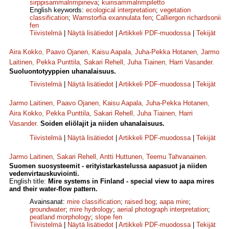
sirppisammalrimpineva
;
kuirisammalrimpiletto
English keywords:
ecological interpretation
;
vegetation
classification
;
Warnstorfia exannulata fen
;
Calliergon richardsonii
fen
Tiivistelmä
|
Näytä lisätiedot
|
Artikkeli PDF-muodossa
|
Tekijät
Aira Kokko
,
Paavo Ojanen
,
Kaisu Aapala
,
Juha-Pekka Hotanen
,
Jarmo
Laitinen
,
Pekka Punttila
,
Sakari Rehell
,
Juha Tiainen
,
Harri Vasander
.
Suoluontotyyppien uhanalaisuus.
Tiivistelmä
|
Näytä lisätiedot
|
Artikkeli PDF-muodossa
|
Tekijät
Jarmo Laitinen
,
Paavo Ojanen
,
Kaisu Aapala
,
Juha-Pekka Hotanen
,
Aira Kokko
,
Pekka Punttila
,
Sakari Rehell
,
Juha Tiainen
,
Harri
Vasander
.
Soiden eliölajit ja niiden uhanalaisuus.
Tiivistelmä
|
Näytä lisätiedot
|
Artikkeli PDF-muodossa
|
Tekijät
Jarmo Laitinen
,
Sakari Rehell
,
Antti Huttunen
,
Teemu Tahvanainen
.
Suomen suosysteemit - erityistarkastelussa aapasuot ja niiden
vedenvirtauskuviointi.
English title:
Mire systems in Finland - special view to aapa mires
and their water-flow pattern.
Avainsanat:
mire classification
;
raised bog
;
aapa mire
;
groundwater
;
mire hydrology
;
aerial photograph interpretation
;
peatland morphology
;
slope fen
Tiivistelmä
|
Näytä lisätiedot
|
Artikkeli PDF-muodossa
|
Tekijät