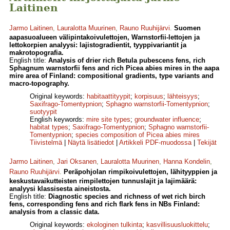
Laitinen
Jarmo Laitinen
,
Lauralotta Muurinen
,
Rauno Ruuhijärvi
.
Suomen
aapasuoalueen välipintakoivulettojen, Warnstorfii-lettojen ja
lettokorpien analyysi: lajistogradientit, tyyppivariantit ja
makrotopografia.
English title:
Analysis of drier rich Betula pubescens fens, rich
Sphagnum warnstorfii fens and rich Picea abies mires in the aapa
mire area of Finland: compositional gradients, type variants and
macro-topography.
Original keywords:
habitaattityypit
;
korpisuus
;
lähteisyys
;
Saxifrago-Tomentypnion
;
Sphagno warnstorfii-Tomentypnion
;
suotyypit
English keywords:
mire site types
;
groundwater influence
;
habitat types
;
Saxifrago-Tomentypnion
;
Sphagno warnstorfii-
Tomentypnion
;
species composition of Picea abies mires
Tiivistelmä
|
Näytä lisätiedot
|
Artikkeli PDF-muodossa
|
Tekijät
Jarmo Laitinen
,
Jari Oksanen
,
Lauralotta Muurinen
,
Hanna Kondelin
,
Rauno Ruuhijärvi
.
Peräpohjolan rimpikoivulettojen, lähityyppien ja
keskustavaikutteisten rimpilettojen tunnuslajit ja lajimäärä:
analyysi klassisesta aineistosta.
English title:
Diagnostic species and richness of wet rich birch
fens, corresponding fens and rich flark fens in NBs Finland:
analysis from a classic data.
Original keywords:
ekologinen tulkinta
;
kasvillisuusluokittelu
;