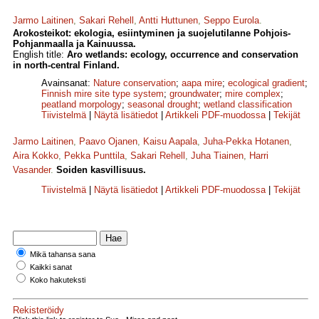
Jarmo Laitinen
,
Sakari Rehell
,
Antti Huttunen
,
Seppo Eurola
.
Arokosteikot: ekologia, esiintyminen ja suojelutilanne Pohjois-
Pohjanmaalla ja Kainuussa.
English title:
Aro wetlands: ecology, occurrence and conservation
in north-central Finland.
Avainsanat:
Nature conservation
;
aapa mire
;
ecological gradient
;
Finnish mire site type system
;
groundwater
;
mire complex
;
peatland morpology
;
seasonal drought
;
wetland classification
Tiivistelmä
|
Näytä lisätiedot
|
Artikkeli PDF-muodossa
|
Tekijät
Jarmo Laitinen
,
Paavo Ojanen
,
Kaisu Aapala
,
Juha-Pekka Hotanen
,
Aira Kokko
,
Pekka Punttila
,
Sakari Rehell
,
Juha Tiainen
,
Harri
Vasander
.
Soiden kasvillisuus.
Tiivistelmä
|
Näytä lisätiedot
|
Artikkeli PDF-muodossa
|
Tekijät
Mikä tahansa sana
Kaikki sanat
Koko hakuteksti
Rekisteröidy