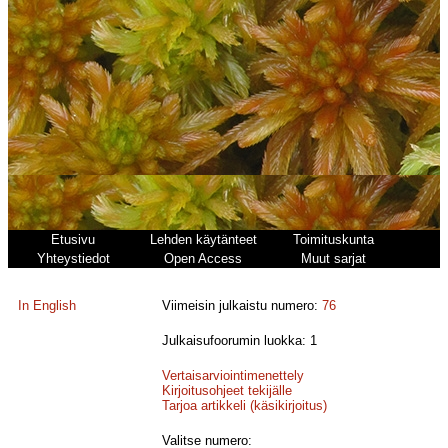
Etusivu
Lehden käytänteet
Toimituskunta
Yhteystiedot
Open Access
Muut sarjat
In English
Viimeisin julkaistu numero:
76
Julkaisufoorumin luokka: 1
Vertaisarviointimenettely
Kirjoitusohjeet tekijälle
Tarjoa artikkeli (käsikirjoitus)
Valitse numero: