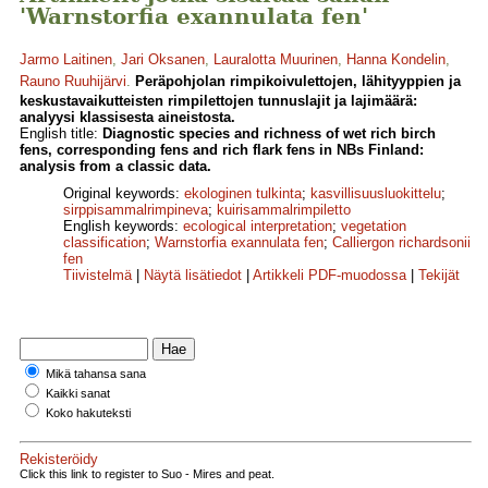
'Warnstorfia exannulata fen'
Jarmo Laitinen
,
Jari Oksanen
,
Lauralotta Muurinen
,
Hanna Kondelin
,
Rauno Ruuhijärvi
.
Peräpohjolan rimpikoivulettojen, lähityyppien ja
keskustavaikutteisten rimpilettojen tunnuslajit ja lajimäärä:
analyysi klassisesta aineistosta.
English title:
Diagnostic species and richness of wet rich birch
fens, corresponding fens and rich flark fens in NBs Finland:
analysis from a classic data.
Original keywords:
ekologinen tulkinta
;
kasvillisuusluokittelu
;
sirppisammalrimpineva
;
kuirisammalrimpiletto
English keywords:
ecological interpretation
;
vegetation
classification
;
Warnstorfia exannulata fen
;
Calliergon richardsonii
fen
Tiivistelmä
|
Näytä lisätiedot
|
Artikkeli PDF-muodossa
|
Tekijät
Mikä tahansa sana
Kaikki sanat
Koko hakuteksti
Rekisteröidy
Click this link to register to Suo - Mires and peat.