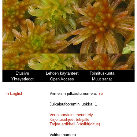
Etusivu
Lehden käytänteet
Toimituskunta
Yhteystiedot
Open Access
Muut sarjat
In English
Viimeisin julkaistu numero:
76
Julkaisufoorumin luokka: 1
Vertaisarviointimenettely
Kirjoitusohjeet tekijälle
Tarjoa artikkeli (käsikirjoitus)
Valitse numero: