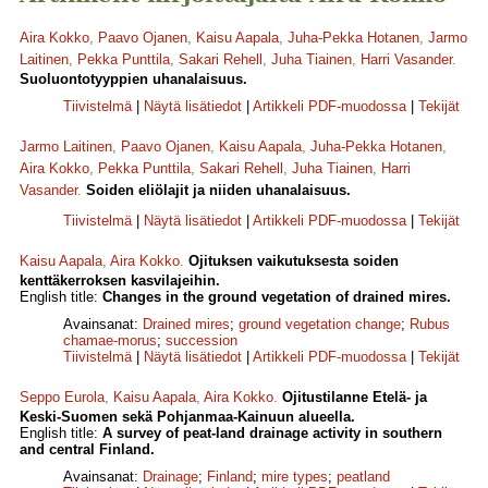
Aira Kokko
,
Paavo Ojanen
,
Kaisu Aapala
,
Juha-Pekka Hotanen
,
Jarmo
Laitinen
,
Pekka Punttila
,
Sakari Rehell
,
Juha Tiainen
,
Harri Vasander
.
Suoluontotyyppien uhanalaisuus.
Tiivistelmä
|
Näytä lisätiedot
|
Artikkeli PDF-muodossa
|
Tekijät
Jarmo Laitinen
,
Paavo Ojanen
,
Kaisu Aapala
,
Juha-Pekka Hotanen
,
Aira Kokko
,
Pekka Punttila
,
Sakari Rehell
,
Juha Tiainen
,
Harri
Vasander
.
Soiden eliölajit ja niiden uhanalaisuus.
Tiivistelmä
|
Näytä lisätiedot
|
Artikkeli PDF-muodossa
|
Tekijät
Kaisu Aapala
,
Aira Kokko
.
Ojituksen vaikutuksesta soiden
kenttäkerroksen kasvilajeihin.
English title:
Changes in the ground vegetation of drained mires.
Avainsanat:
Drained mires
;
ground vegetation change
;
Rubus
chamae-morus
;
succession
Tiivistelmä
|
Näytä lisätiedot
|
Artikkeli PDF-muodossa
|
Tekijät
Seppo Eurola
,
Kaisu Aapala
,
Aira Kokko
.
Ojitustilanne Etelä- ja
Keski-Suomen sekä Pohjanmaa-Kainuun alueella.
English title:
A survey of peat-land drainage activity in southern
and central Finland.
Avainsanat:
Drainage
;
Finland
;
mire types
;
peatland