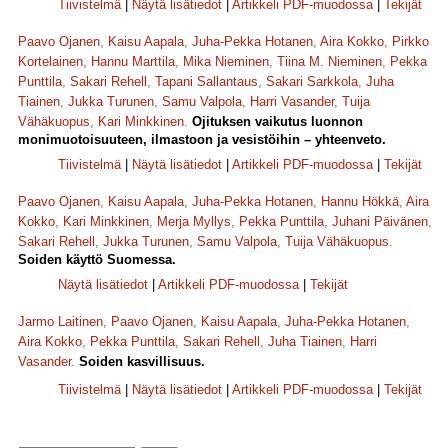
Tiivistelmä
|
Näytä lisätiedot
|
Artikkeli PDF-muodossa
|
Tekijät
Paavo Ojanen
,
Kaisu Aapala
,
Juha-Pekka Hotanen
,
Aira Kokko
,
Pirkko
Kortelainen
,
Hannu Marttila
,
Mika Nieminen
,
Tiina M. Nieminen
,
Pekka
Punttila
,
Sakari Rehell
,
Tapani Sallantaus
,
Sakari Sarkkola
,
Juha
Tiainen
,
Jukka Turunen
,
Samu Valpola
,
Harri Vasander
,
Tuija
Vähäkuopus
,
Kari Minkkinen
.
Ojituksen vaikutus luonnon
monimuotoisuuteen, ilmastoon ja vesistöihin – yhteenveto.
Tiivistelmä
|
Näytä lisätiedot
|
Artikkeli PDF-muodossa
|
Tekijät
Paavo Ojanen
,
Kaisu Aapala
,
Juha-Pekka Hotanen
,
Hannu Hökkä
,
Aira
Kokko
,
Kari Minkkinen
,
Merja Myllys
,
Pekka Punttila
,
Juhani Päivänen
,
Sakari Rehell
,
Jukka Turunen
,
Samu Valpola
,
Tuija Vähäkuopus
.
Soiden käyttö Suomessa.
Näytä lisätiedot
|
Artikkeli PDF-muodossa
|
Tekijät
Jarmo Laitinen
,
Paavo Ojanen
,
Kaisu Aapala
,
Juha-Pekka Hotanen
,
Aira Kokko
,
Pekka Punttila
,
Sakari Rehell
,
Juha Tiainen
,
Harri
Vasander
.
Soiden kasvillisuus.
Tiivistelmä
|
Näytä lisätiedot
|
Artikkeli PDF-muodossa
|
Tekijät