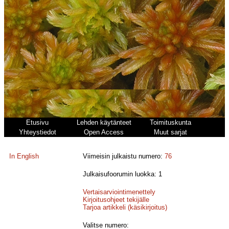
Etusivu
Lehden käytänteet
Toimituskunta
Yhteystiedot
Open Access
Muut sarjat
In English
Viimeisin julkaistu numero:
76
Julkaisufoorumin luokka: 1
Vertaisarviointimenettely
Kirjoitusohjeet tekijälle
Tarjoa artikkeli (käsikirjoitus)
Valitse numero: