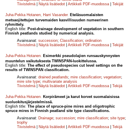
Tiivistelmä
|
Näytä lisätiedot
|
Artikkeli PDF-muodossa
|
Tekijät
Juha-Pekka Hotanen
,
Harri Vasander
.
Eteläsuomalaisten
metsaojitettujen turvemaiden kasvillisuuden numeerinen
ryhmittely.
English title:
Post-drainage development of vegetation in southern
Finnish peatlands studied by numerical analysis.
Avainsanat:
succession
;
Classification
;
ordination
Tiivistelmä
|
Näytä lisätiedot
|
Artikkeli PDF-muodossa
|
Tekijät
Juha-Pekka Hotanen
.
Esimerkki pseudolajien runsauskynnysten
muuntelun vaikutuksesta TWINSPAN-Iuokittelussa.
English title:
The effect of pseudospecies cut level settings on the
results of TWINSPAN classification.
Avainsanat:
drained peatlands
;
mire classification
;
vegetation
;
mire site type
;
multi­variate analysis
Tiivistelmä
|
Näytä lisätiedot
|
Artikkeli PDF-muodossa
|
Tekijä
Juha-Pekka Hotanen
.
Korpirämeet ja karut korvet suomalaisissa
suoluokitusjärjestelmissä.
English title:
The place of spruce-pine mires and oligotrophic
spruce mires in Finnish peatland site type classifications.
Avainsanat:
Drainage
;
succession
;
mire classification
;
site type
;
trophy
Tiivistelmä
|
Näytä lisätiedot
|
Artikkeli PDF-muodossa
|
Tekijä