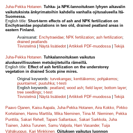
Juha-Pekka Hotanen
.
Tuhka- ja NPK-lannoituksen lyhyen aikavalin
vaikutuksista änkyrimatoihin kahdella vanhalla ojitusalueella Itä-
Suomessa.
English title:
Short-term effects of ash and NPK fertilization on
Enchytraeidae populations in two old, drained peatland areas in
eastern Finland.
Avainsanat:
Enchytraeidae
;
NPK fertilization
;
ash fertilization
;
drained peatlands
Tiivistelmä
|
Näytä lisätiedot
|
Artikkeli PDF-muodossa
|
Tekijä
Juha-Pekka Hotanen
.
Tuhkalannoituksen vaikutus
aluskasvillisuuteen metsäojitetuilla rämeillä.
English title:
Effect of ash fertilization on the understorey
vegetation in drained Scots pine mires.
Original keywords:
turvekangas
;
kenttäkerros
;
pohjakerros
;
puuntaimet
;
puutuhka
;
t-testi
English keywords:
peatland
;
wood ash
;
field layer
;
bottom layer
;
tree seedlings
;
t-test
Tiivistelmä
|
Näytä lisätiedot
|
Artikkeli PDF-muodossa
|
Tekijä
Paavo Ojanen
,
Kaisu Aapala
,
Juha-Pekka Hotanen
,
Aira Kokko
,
Pirkko
Kortelainen
,
Hannu Marttila
,
Mika Nieminen
,
Tiina M. Nieminen
,
Pekka
Punttila
,
Sakari Rehell
,
Tapani Sallantaus
,
Sakari Sarkkola
,
Juha
Tiainen
,
Jukka Turunen
,
Samu Valpola
,
Harri Vasander
,
Tuija
Vähäkuopus
,
Kari Minkkinen
.
Ojituksen vaikutus luonnon