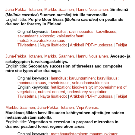
Juha-Pekka Hotanen
,
Markku Saarinen
,
Hannu Nousiainen
.
Siniheinä
(
Molinia caerulea
) Suomen metsäojitetuilla turvemailla.
English title:
Purple Moor Grass (
Molinia caerulea
) on peatlands
drained for forestry in Finland.
Original keywords:
lannoitus
;
ravinnepuutos
;
kasvillisuus
;
sekundaarisukkessio
;
kalsiumfosfaatti
;
metsänkasvatuskelpoisuus
Tiivistelmä
|
Näytä lisätiedot
|
Artikkeli PDF-muodossa
|
Tekijät
Juha-Pekka Hotanen
,
Markku Saarinen
,
Hannu Nousiainen
.
Avosuo- ja
sekatyyppien turvekangaskehitys.
English title:
Secondary succession of threeless and composite
mire site types after drainage.
Original keywords:
lannoitus
;
karuuntuminen
;
kasvillisuus
;
monimuotoisuus
;
ravinteisuus
;
sekundaarisukkessio
English keywords:
fertilization
;
biodiversity
;
impoverishment of
vegetation
;
nutrient content
;
understorey vegetation
Tiivistelmä
|
Näytä lisätiedot
|
Artikkeli PDF-muodossa
|
Tekijät
Markku Saarinen
,
Juha-Pekka Hotanen
,
Virpi Alenius
.
Muokkausjälkien kasvillisuuden kehittyminen ojitettujen soiden
metsänuudistamisaloilla.
English title:
Vegetation succession in prepared microsites in
drained peatland forest regeneration areas.
Original keywords:
metsänuudistaminen
;
maanmuokkaus
;