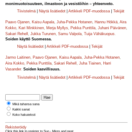
monimuotoisuuteen, ilmastoon ja vesistöihin – yhteenveto.
Tiivistelmä
|
Näytä lisätiedot
|
Artikkeli PDF-muodossa
|
Tekijät
Paavo Ojanen
,
Kaisu Aapala
,
Juha-Pekka Hotanen
,
Hannu Hökkä
,
Aira
Kokko
,
Kari Minkkinen
,
Merja Myllys
,
Pekka Punttila
,
Juhani Päivänen
,
Sakari Rehell
,
Jukka Turunen
,
Samu Valpola
,
Tuija Vähäkuopus
.
Soiden käyttö Suomessa.
Näytä lisätiedot
|
Artikkeli PDF-muodossa
|
Tekijät
Jarmo Laitinen
,
Paavo Ojanen
,
Kaisu Aapala
,
Juha-Pekka Hotanen
,
Aira Kokko
,
Pekka Punttila
,
Sakari Rehell
,
Juha Tiainen
,
Harri
Vasander
.
Soiden kasvillisuus.
Tiivistelmä
|
Näytä lisätiedot
|
Artikkeli PDF-muodossa
|
Tekijät
Mikä tahansa sana
Kaikki sanat
Koko hakuteksti
Rekisteröidy
Click this link to register to Suo - Mires and peat.