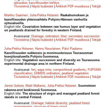
ojitusalue
;
kasvillisuuden kehitys
Tiivistelmä
|
Näytä lisätiedot
|
Artikkeli PDF-muodossa
|
Tekijät
Markku Saarinen
,
Juha-Pekka Hotanen
.
Raakahumuksen ja
kasvillisuuden yhteisvaihtelu Pohjois-Hämeen vanhoilla
ojitusalueilla.
English title:
Covariation between raw humus layer and vegetation
on peatlands drained for forestry in western Finland.
Avainsanat:
Drainage
;
ordination
;
litter
;
secondary succession
Tiivistelmä
|
Näytä lisätiedot
|
Artikkeli PDF-muodossa
|
Tekijät
Juha-Pekka Hotanen
,
Hannu Nousiainen
,
Päivi Paalamo
.
Kasvillisuuden sukkessio ja monimuotoisuus Teuravuoman
koeojitusalueella Pohjois-Suomessa.
English title:
Vegetation succession and diversity on Teuravuoma
experimental drainage area in northern Finland.
Avainsanat:
fen
;
aapa mire
;
compositional gradients
;
FUPGMA
classification
;
GNMDS ordination
;
peatland vegetation
Tiivistelmä
|
Näytä lisätiedot
|
Artikkeli PDF-muodossa
|
Tekijät
Janne Uuttera
,
Matti Maltamo
,
Juha-Pekka Hotanen
.
Suometsien
rakenne-erot keskisessä Suomessa.
English title:
The structure of virgin and managed peatland forest
stands in central Finland.
Avainsanat:
Drainage
;
habitat diversity
;
peatland forest
management
;
structure of forest stand