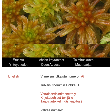
Etusivu
Lehden käytänteet
Toimituskunta
Yhteystiedot
Open Access
Muut sarjat
In English
Viimeisin julkaistu numero:
76
Julkaisufoorumin luokka: 1
Vertaisarviointimenettely
Kirjoitusohjeet tekijälle
Tarjoa artikkeli (käsikirjoitus)
Valitse numero: