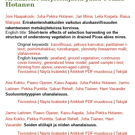
Hotanen
Joni Haapakoski
,
Juha-Pekka Hotanen
,
Jari Miina
,
Leila Korpela
,
Raisa
Mäkipää
.
Erirakenteishakkuiden vaikutus aluskasvillisuuden
rakenteeseen metsäojitetuissa korvissa.
English title:
Short-term effects of selection harvesting on the
structure of understorey vegetation in drained Picea abies mires.
Original keywords:
kasvillisuus
;
jatkuva kasvatus
;
parittainen t-
testi
;
poimintahakkuu
;
turvekangas
;
yleistetty lineaarinen malli
;
yläharvennus
English keywords:
peatland
;
ground vegetation
;
continuous
cover forestry
;
generalized linear model
;
paired sample t-test
;
thinning from above
;
uneven-aged cutting
Tiivistelmä
|
Näytä lisätiedot
|
Artikkeli PDF-muodossa
|
Tekijät
Aira Kokko
,
Paavo Ojanen
,
Kaisu Aapala
,
Juha-Pekka Hotanen
,
Jarmo
Laitinen
,
Pekka Punttila
,
Sakari Rehell
,
Juha Tiainen
,
Harri Vasander
.
Suoluontotyyppien uhanalaisuus.
Tiivistelmä
|
Näytä lisätiedot
|
Artikkeli PDF-muodossa
|
Tekijät
Jarmo Laitinen
,
Paavo Ojanen
,
Kaisu Aapala
,
Juha-Pekka Hotanen
,
Aira Kokko
,
Pekka Punttila
,
Sakari Rehell
,
Juha Tiainen
,
Harri
Vasander
.
Soiden eliölajit ja niiden uhanalaisuus.
Tiivistelmä
|
Näytä lisätiedot
|
Artikkeli PDF-muodossa
|
Tekijät