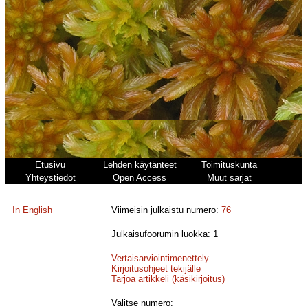
Etusivu
Lehden käytänteet
Toimituskunta
Yhteystiedot
Open Access
Muut sarjat
In English
Viimeisin julkaistu numero:
76
Julkaisufoorumin luokka: 1
Vertaisarviointimenettely
Kirjoitusohjeet tekijälle
Tarjoa artikkeli (käsikirjoitus)
Valitse numero: