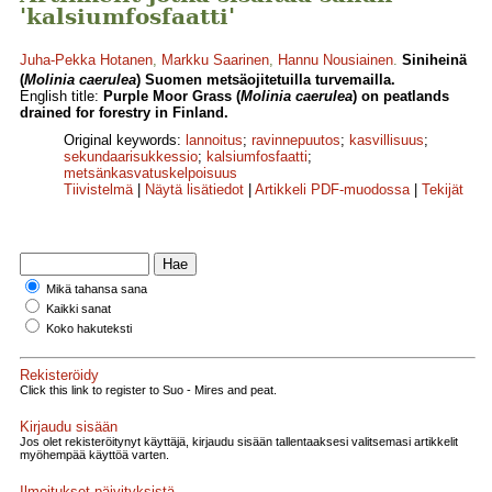
'kalsiumfosfaatti'
Juha-Pekka Hotanen
,
Markku Saarinen
,
Hannu Nousiainen
.
Siniheinä
(
Molinia caerulea
) Suomen metsäojitetuilla turvemailla.
English title:
Purple Moor Grass (
Molinia caerulea
) on peatlands
drained for forestry in Finland.
Original keywords:
lannoitus
;
ravinnepuutos
;
kasvillisuus
;
sekundaarisukkessio
;
kalsiumfosfaatti
;
metsänkasvatuskelpoisuus
Tiivistelmä
|
Näytä lisätiedot
|
Artikkeli PDF-muodossa
|
Tekijät
Mikä tahansa sana
Kaikki sanat
Koko hakuteksti
Rekisteröidy
Click this link to register to Suo - Mires and peat.
Kirjaudu sisään
Jos olet rekisteröitynyt käyttäjä, kirjaudu sisään tallentaaksesi valitsemasi artikkelit
myöhempää käyttöä varten.
Ilmoitukset päivityksistä