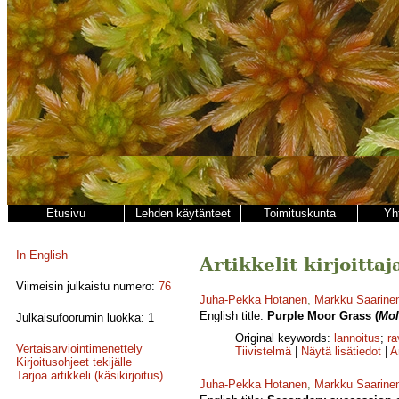
Etusivu
Lehden käytänteet
Toimituskunta
Yh
In English
Artikkelit kirjoitt
Viimeisin julkaistu numero:
76
Juha-Pekka Hotanen
,
Markku Saarine
English title:
Purple Moor Grass (
Mol
Julkaisufoorumin luokka: 1
Original keywords:
lannoitus
;
ra
Vertaisarviointimenettely
Tiivistelmä
|
Näytä lisätiedot
|
A
Kirjoitusohjeet tekijälle
Tarjoa artikkeli (käsikirjoitus)
Juha-Pekka Hotanen
,
Markku Saarine