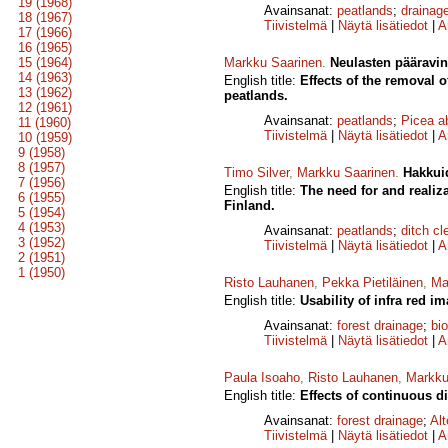
19 (1968)
Avainsanat:
peatlands
;
drainag
18 (1967)
Tiivistelmä
|
Näytä lisätiedot
|
A
17 (1966)
16 (1965)
15 (1964)
Markku Saarinen
.
Neulasten pääravi
14 (1963)
English title:
Effects of the removal o
13 (1962)
peatlands.
12 (1961)
Avainsanat:
peatlands
;
Picea a
11 (1960)
Tiivistelmä
|
Näytä lisätiedot
|
A
10 (1959)
9 (1958)
8 (1957)
Timo Silver
,
Markku Saarinen
.
Hakkuid
7 (1956)
English title:
The need for and realiz
6 (1955)
Finland.
5 (1954)
4 (1953)
Avainsanat:
peatlands
;
ditch cl
3 (1952)
Tiivistelmä
|
Näytä lisätiedot
|
A
2 (1951)
1 (1950)
Risto Lauhanen
,
Pekka Pietiläinen
,
Ma
English title:
Usability of infra red 
Avainsanat:
forest drainage
;
bio
Tiivistelmä
|
Näytä lisätiedot
|
A
Paula Isoaho
,
Risto Lauhanen
,
Markku
English title:
Effects of continuous d
Avainsanat:
forest drainage
;
Al
Tiivistelmä
|
Näytä lisätiedot
|
A