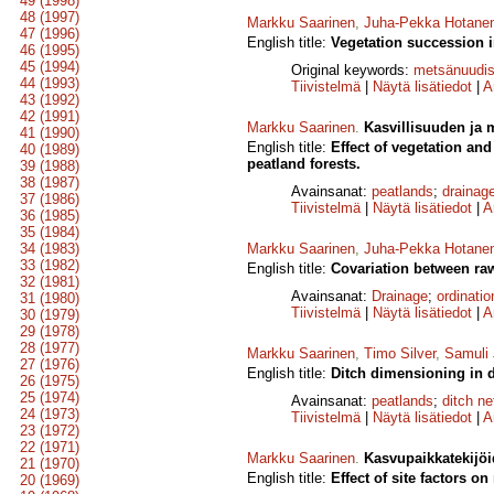
49 (1998)
48 (1997)
Markku Saarinen
,
Juha-Pekka Hotane
47 (1996)
English title:
Vegetation succession i
46 (1995)
45 (1994)
Original keywords:
metsänuudi
44 (1993)
Tiivistelmä
|
Näytä lisätiedot
|
A
43 (1992)
42 (1991)
Markku Saarinen
.
Kasvillisuuden ja
41 (1990)
English title:
Effect of vegetation an
40 (1989)
peatland forests.
39 (1988)
38 (1987)
Avainsanat:
peatlands
;
drainag
37 (1986)
Tiivistelmä
|
Näytä lisätiedot
|
A
36 (1985)
35 (1984)
34 (1983)
Markku Saarinen
,
Juha-Pekka Hotane
33 (1982)
English title:
Covariation between raw
32 (1981)
Avainsanat:
Drainage
;
ordinatio
31 (1980)
Tiivistelmä
|
Näytä lisätiedot
|
A
30 (1979)
29 (1978)
28 (1977)
Markku Saarinen
,
Timo Silver
,
Samuli
27 (1976)
English title:
Ditch dimensioning in d
26 (1975)
25 (1974)
Avainsanat:
peatlands
;
ditch n
24 (1973)
Tiivistelmä
|
Näytä lisätiedot
|
A
23 (1972)
22 (1971)
Markku Saarinen
.
Kasvupaikkatekijöi
21 (1970)
English title:
Effect of site factors on
20 (1969)