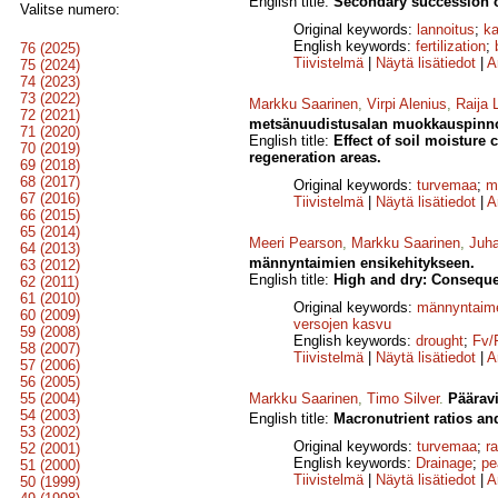
English title:
Secondary succession of
Valitse numero:
Original keywords:
lannoitus
;
k
English keywords:
fertilization
;
76 (2025)
Tiivistelmä
|
Näytä lisätiedot
|
A
75 (2024)
74 (2023)
73 (2022)
Markku Saarinen
,
Virpi Alenius
,
Raija 
72 (2021)
metsänuudistusalan muokkauspinno
71 (2020)
English title:
Effect of soil moisture
70 (2019)
regeneration areas.
69 (2018)
68 (2017)
Original keywords:
turvemaa
;
m
67 (2016)
Tiivistelmä
|
Näytä lisätiedot
|
A
66 (2015)
65 (2014)
Meeri Pearson
,
Markku Saarinen
,
Juh
64 (2013)
männyntaimien ensikehitykseen.
63 (2012)
English title:
High and dry: Consequen
62 (2011)
61 (2010)
Original keywords:
männyntaim
60 (2009)
versojen kasvu
59 (2008)
English keywords:
drought
;
Fv/
58 (2007)
Tiivistelmä
|
Näytä lisätiedot
|
A
57 (2006)
56 (2005)
55 (2004)
Markku Saarinen
,
Timo Silver
.
Pääravi
54 (2003)
English title:
Macronutrient ratios an
53 (2002)
Original keywords:
turvemaa
;
r
52 (2001)
English keywords:
Drainage
;
pe
51 (2000)
Tiivistelmä
|
Näytä lisätiedot
|
A
50 (1999)