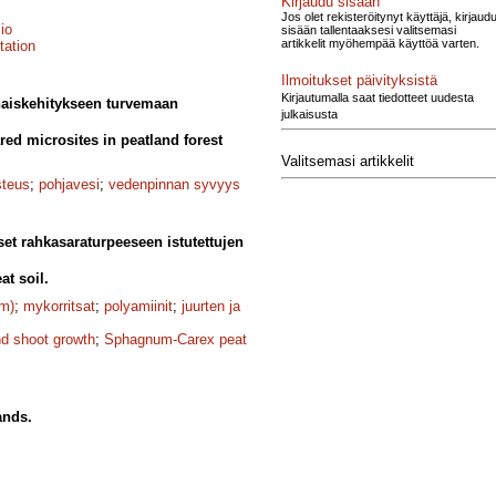
Kirjaudu sisään
Jos olet rekisteröitynyt käyttäjä, kirjaud
io
sisään tallentaaksesi valitsemasi
artikkelit myöhempää käyttöä varten.
tation
Ilmoitukset päivityksistä
Kirjautumalla saat tiedotteet uudesta
haiskehitykseen turvemaan
julkaisusta
red microsites in peatland forest
Valitsemasi artikkelit
teus
;
pohjavesi
;
vedenpinnan syvyys
et rahkasaraturpeeseen istutettujen
t soil.
Fm)
;
mykorritsat
;
polyamiinit
;
juurten ja
nd shoot growth
;
Sphagnum-Carex peat
ands.