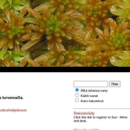
Mikä tahansa sana
Kaikki sanat
a turvemailla.
Koko hakuteksti
atuskelpoisuus
Rekisteröidy
Click this link to register to Suo - Mires
and peat.