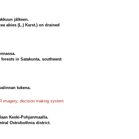
akkuun jälkeen.
ea abies (L.) Karst.) on drained
unnassa.
 forests in Satakunta, southwest
valinnan tukena.
R imagery
;
decision making system
ilaan Keski-Pohjanmaalla.
tral Ostrobothnia district.