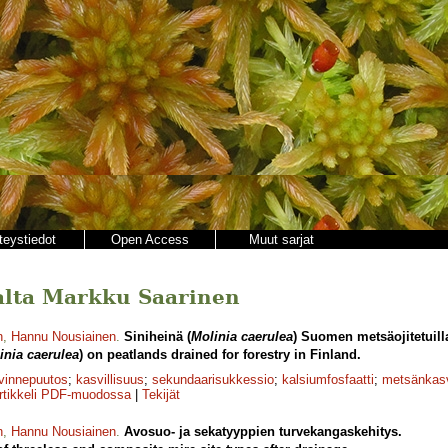
teystiedot
Open Access
Muut sarjat
ajalta Markku Saarinen
n
,
Hannu Nousiainen
.
Siniheinä (
Molinia caerulea
) Suomen metsäojitetuill
inia caerulea
) on peatlands drained for forestry in Finland.
vinnepuutos
;
kasvillisuus
;
sekundaarisukkessio
;
kalsiumfosfaatti
;
metsänkasv
rtikkeli PDF-muodossa
|
Tekijät
n
,
Hannu Nousiainen
.
Avosuo- ja sekatyyppien turvekangaskehitys.