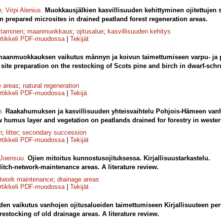
n
,
Virpi Alenius
.
Muokkausjälkien kasvillisuuden kehittyminen ojitettujen 
n prepared microsites in drained peatland forest regeneration areas.
staminen
;
maanmuokkaus
;
ojitusalue
;
kasvillisuuden kehitys
rtikkeli PDF-muodossa
|
Tekijät
 maanmuokkauksen vaikutus männyn ja koivun taimettumiseen varpu- ja p
d site preparation on the restocking of Scots pine and birch in dwarf-sch
e areas
;
natural regeneration
rtikkeli PDF-muodossa
|
Tekijä
n
.
Raakahumuksen ja kasvillisuuden yhteisvaihtelu Pohjois-Hämeen vanhoi
 humus layer and vegetation on peatlands drained for forestry in wester
n
;
litter
;
secondary succession
rtikkeli PDF-muodossa
|
Tekijät
 Joensuu
.
Ojien mitoitus kunnostusojituksessa. Kirjallisuustarkastelu.
itch-network-maintenance areas. A literature review.
etwork maintenance
;
drainage areas
rtikkeli PDF-muodossa
|
Tekijät
den vaikutus vanhojen ojitusalueiden taimettumiseen Kirjallisuuteen per
 restocking of old drainage areas. A literature review.