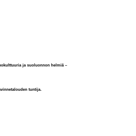
uokulttuuria ja suoluonnon helmiä –
innetalouden tuntija.