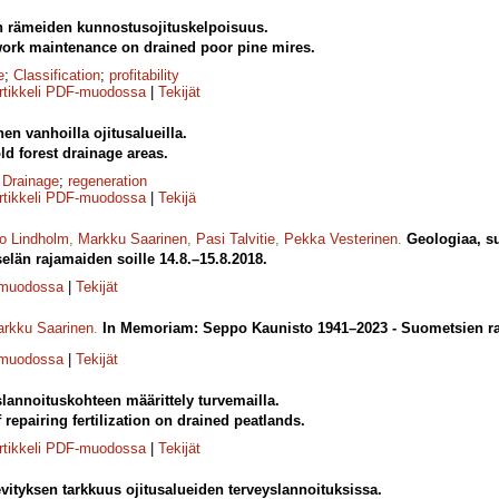
n rämeiden kunnostusojituskelpoisuus.
work maintenance on drained poor pine mires.
e
;
Classification
;
profitability
rtikkeli PDF-muodossa
|
Tekijät
en vanhoilla ojitusalueilla.
ld forest drainage areas.
;
Drainage
;
regeneration
rtikkeli PDF-muodossa
|
Tekijä
o Lindholm
,
Markku Saarinen
,
Pasi Talvitie
,
Pekka Vesterinen
.
Geologiaa, s
län rajamaiden soille 14.8.–15.8.2018.
-muodossa
|
Tekijät
rkku Saarinen
.
In Memoriam: Seppo Kaunisto 1941–2023 - Suometsien rav
-muodossa
|
Tekijät
lannoituskohteen määrittely turvemailla.
repairing fertilization on drained peatlands.
rtikkeli PDF-muodossa
|
Tekijät
vityksen tarkkuus ojitusalueiden terveyslannoituksissa.