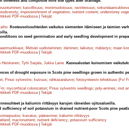
 threeless and composite mire site types after drainage.
aruuntuminen
;
kasvillisuus
;
monimuotoisuus
;
ravinteisuus
;
sekundaarisukkess
biodiversity
;
impoverishment of vegetation
;
nutrient content
;
understorey vege
rtikkeli PDF-muodossa
|
Tekijät
Laiho
.
Kosteusolosuhteiden vaikutus siementen itämiseen ja taimien var
illa.
 conditions on seed germination and early seedling development in prepa
aanmuokkaus
;
Metsän uudistaminen
;
itäminen
;
laikutus
;
mätästys
;
maan kos
rtikkeli PDF-muodossa
|
Tekijät
a Heiskanen
,
Tytti Sarjala
,
Jukka Laine
.
Kasvualustan kuivumisen vaikutuks
ces of drought exposure in Scots pine seedlings grown in authentic pea
et
;
Pinus sylvestris
;
kuivuus
;
rahkasaraturve
;
fotosynteesin tehokkuus (Fv/ 
Fm
;
mycorrhizal colonization
;
Pinus sylvestris seedlings
;
poly-amines
;
root a
rtikkeli PDF-muodossa
|
Tekijät
nnesuhteet ja kaliumin riittävyys karujen rämeiden ojitusalueilla.
d sufficiency of soil potassium in drained nutrient-poor Scots pine peatl
avinnepuutos
;
kuivatus
;
pääravinne
;
kaliumin riittävyys
atland
;
macronutrient
;
nutrient deficiency
;
potassium sufficiency
rtikkeli PDF-muodossa
|
Tekijät