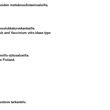
soiden metsänuudistamisaloilla.
uolukkaturvekankaille.
rub and Vaccinium vitis-idaea type
lla ojitusalueilla.
n Finland.
ustuva tarkastelu.