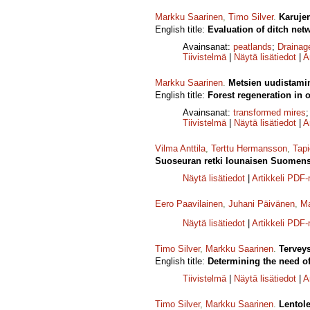
Markku Saarinen
,
Timo Silver
.
Karuje
English title:
Evaluation of ditch net
Avainsanat:
peatlands
;
Drainag
Tiivistelmä
|
Näytä lisätiedot
|
A
Markku Saarinen
.
Metsien uudistamin
English title:
Forest regeneration in o
Avainsanat:
transformed mires
Tiivistelmä
|
Näytä lisätiedot
|
A
Vilma Anttila
,
Terttu Hermansson
,
Tapi
Suoseuran retki lounaisen Suomense
Näytä lisätiedot
|
Artikkeli PDF
Eero Paavilainen
,
Juhani Päivänen
,
Ma
Näytä lisätiedot
|
Artikkeli PDF
Timo Silver
,
Markku Saarinen
.
Terveys
English title:
Determining the need of 
Tiivistelmä
|
Näytä lisätiedot
|
A
Timo Silver
,
Markku Saarinen
.
Lentole