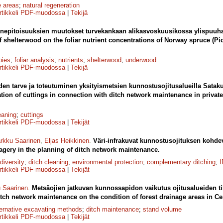
e areas
;
natural regeneration
rtikkeli PDF-muodossa
|
Tekijä
nnepitoisuuksien muutokset turvekankaan alikasvoskuusikossa ylispuuh
f shelterwood on the foliar nutrient concentrations of Norway spruce (Pic
bies
;
foliar analysis
;
nutrients
;
shelterwood
;
underwood
rtikkeli PDF-muodossa
|
Tekijä
en tarve ja toteutuminen yksityismetsien kunnostusojitusalueilla Satak
ation of cuttings in connection with ditch network maintenance in private
eaning
;
cuttings
rtikkeli PDF-muodossa
|
Tekijät
rkku Saarinen
,
Eljas Heikkinen
.
Väri-infrakuvat kunnostusojituksen kohde
imagery in the planning of ditch network maintenance.
diversity
;
ditch cleaning
;
environmental protection
;
complementary ditching
;
I
rtikkeli PDF-muodossa
|
Tekijät
 Saarinen
.
Metsäojien jatkuvan kunnossapidon vaikutus ojitusalueiden t
itch network maintenance on the condition of forest drainage areas in Cen
ternative excavating methods
;
ditch maintenance
;
stand volume
rtikkeli PDF-muodossa
|
Tekijät