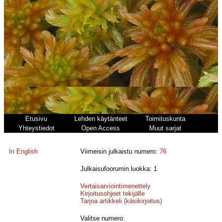
Etusivu
Lehden käytänteet
Toimituskunta
Yhteystiedot
Open Access
Muut sarjat
In English
Viimeisin julkaistu numero:
76
Julkaisufoorumin luokka: 1
Vertaisarviointimenettely
Kirjoitusohjeet tekijälle
Tarjoa artikkeli (käsikirjoitus)
Valitse numero: