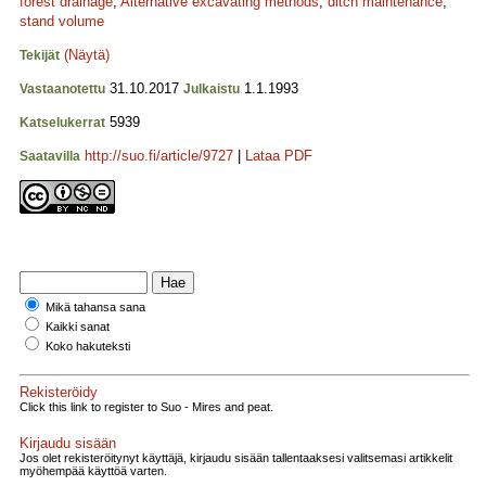
forest drainage
;
Alternative excavating methods
;
ditch maintenance
;
stand volume
(Näytä)
Tekijät
31.10.2017
1.1.1993
Vastaanotettu
Julkaistu
5939
Katselukerrat
http://suo.fi/article/9727
|
Lataa PDF
Saatavilla
Mikä tahansa sana
Kaikki sanat
Koko hakuteksti
Rekisteröidy
Click this link to register to Suo - Mires and peat.
Kirjaudu sisään
Jos olet rekisteröitynyt käyttäjä, kirjaudu sisään tallentaaksesi valitsemasi artikkelit
myöhempää käyttöä varten.