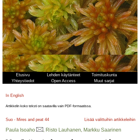
Etusivu
Lehden käytänteet
Toimituskunta
Yhteystiedot
Open Access
Muut sarjat
In English
Artikkelin koko teksti on saatavilla vain PDF-formaatissa.
Suo - Mires and peat
44
Lisää valittuihin artikkeleihin
Paula Isoaho
, Risto Lauhanen, Markku Saarinen