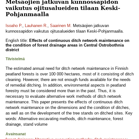
Metsäojien jatkuvan kunnossapidon
vaikutus ojitusalueiden tilaan Keski-
Pohjanmaalla
Isoaho P.
,
Lauhanen R.
,
Saarinen M.
Metsäojien jatkuvan
kunnossapidon vaikutus ojitusalueiden tilaan Keski-Pohjanmaalla.
English title:
Effects of continuous ditch network maintenance on
the condition of forest drainage areas in Central Ostrobothnia
district
Tiivistelmä
The estimated annual need for ditch network maintenance in Finnish
peatland forests is over 100 000 hectares, most of it consisting of ditch
cleaning. However, there are not enough funds available for the needs
of remedial ditching. In addition, environmental aspects in peatland
forestry must be considered more than in the past. Thus, it is
necessary to evaluate alternative work methods of ditch network
maintenance. This paper presents the effects of continuous ditch
network maintenance on the dimensions and the condition of ditches,
as well as on the development of the tree stands on ditched sites. Key
words: Alternative excavating methods, ditch maintenance, forest
drainage, stand volume
Avainsanat