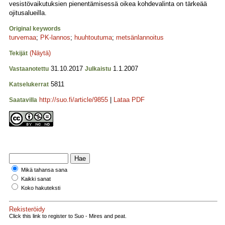
vesistövaikutuksien pienentämisessä oikea kohdevalinta on tärkeää
ojitusalueilla.
Original keywords
turvemaa
;
PK-lannos
;
huuhtoutuma
;
metsänlannoitus
(Näytä)
Tekijät
31.10.2017
1.1.2007
Vastaanotettu
Julkaistu
5811
Katselukerrat
http://suo.fi/article/9855
|
Lataa PDF
Saatavilla
Mikä tahansa sana
Kaikki sanat
Koko hakuteksti
Rekisteröidy
Click this link to register to Suo - Mires and peat.