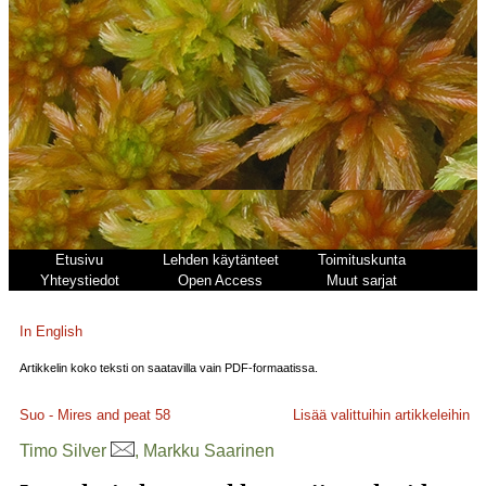
Etusivu
Lehden käytänteet
Toimituskunta
Yhteystiedot
Open Access
Muut sarjat
In English
Artikkelin koko teksti on saatavilla vain PDF-formaatissa.
Suo - Mires and peat
58
Lisää valittuihin artikkeleihin
Timo Silver
, Markku Saarinen