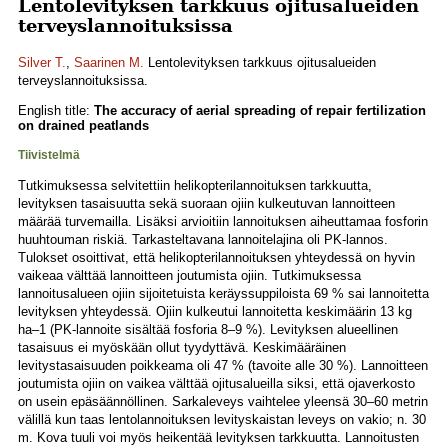
Lentolevityksen tarkkuus ojitusalueiden
terveyslannoituksissa
Silver T.
,
Saarinen M.
Lentolevityksen tarkkuus ojitusalueiden
terveyslannoituksissa.
English title:
The accuracy of aerial spreading of repair fertilization
on drained peatlands
Tiivistelmä
Tutkimuksessa selvitettiin helikopterilannoituksen tarkkuutta,
levityksen tasaisuutta sekä suoraan ojiin kulkeutuvan lannoitteen
määrää turvemailla. Lisäksi arvioitiin lannoituksen aiheuttamaa fosforin
huuhtouman riskiä. Tarkasteltavana lannoitelajina oli PK-lannos.
Tulokset osoittivat, että helikopterilannoituksen yhteydessä on hyvin
vaikeaa välttää lannoitteen joutumista ojiin. Tutkimuksessa
lannoitusalueen ojiin sijoitetuista keräyssuppiloista 69 % sai lannoitetta
levityksen yhteydessä. Ojiin kulkeutui lannoitetta keskimäärin 13 kg
ha–1 (PK-lannoite sisältää fosforia 8–9 %). Levityksen alueellinen
tasaisuus ei myöskään ollut tyydyttävä. Keskimääräinen
levitystasaisuuden poikkeama oli 47 % (tavoite alle 30 %). Lannoitteen
joutumista ojiin on vaikea välttää ojitusalueilla siksi, että ojaverkosto
on usein epäsäännöllinen. Sarkaleveys vaihtelee yleensä 30–60 metrin
välillä kun taas lentolannoituksen levityskaistan leveys on vakio; n. 30
m. Kova tuuli voi myös heikentää levityksen tarkkuutta. Lannoitusten