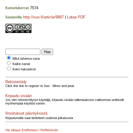
7574
Katselukerrat
http://suo.fi/article/9887
|
Lataa PDF
Saatavilla
Mikä tahansa sana
Kaikki sanat
Koko hakuteksti
Rekisteröidy
Click this link to register to Suo - Mires and peat.
Kirjaudu sisään
Jos olet rekisteröitynyt käyttäjä, kirjaudu sisään tallentaaksesi valitsemasi artikkelit
myöhempää käyttöä varten.
Ilmoitukset päivityksistä
Kirjautumalla saat tiedotteet uudesta julkaisusta
Vie viittaus EndNoteen / RefWorksiin