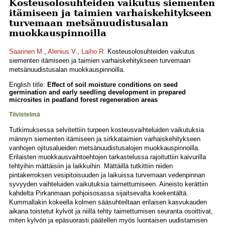
Kosteusolosuhteiden vaikutus siementen
itämiseen ja taimien varhaiskehitykseen
turvemaan metsänuudistusalan
muokkauspinnoilla
Saarinen M.
,
Alenius V.
,
Laiho R.
Kosteusolosuhteiden vaikutus
siementen itämiseen ja taimien varhaiskehitykseen turvemaan
metsänuudistusalan muokkauspinnoilla.
English title:
Effect of soil moisture conditions on seed
germination and early seedling development in prepared
microsites in peatland forest regeneration areas
Tiivistelmä
Tutkimuksessa selvitettiin turpeen kosteusvaihteluiden vaikutuksia
männyn siementen itämiseen ja sirkkataimien varhaiskehitykseen
vanhojen ojitusalueiden metsänuudistusalojen muokkauspinnoilla.
Erilaisten muokkausvaihtoehtojen tarkastelussa rajoituttiin kaivurilla
tehtyihin mättäisiin ja laikkuihin. Mättäillä tutkittiin niiden
pintakerroksen vesipitoisuuden ja laikuissa turvemaan vedenpinnan
syvyyden vaihteluiden vaikutuksia taimettumiseen. Aineisto kerättiin
kahdelta Pirkanmaan pohjoisosassa sijaitsevalta koekentältä.
Kummallakin kokeella kolmen sääsuhteiltaan erilaisen kasvukauden
aikana toistetut kylvöt ja niillä tehty taimettumisen seuranta osoittivat,
miten kylvön ja epäsuorasti päätellen myös luontaisen uudistamisen