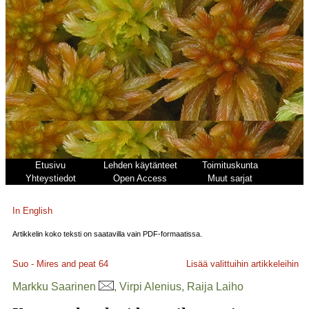
Etusivu
Lehden käytänteet
Toimituskunta
Yhteystiedot
Open Access
Muut sarjat
In English
Artikkelin koko teksti on saatavilla vain PDF-formaatissa.
Suo - Mires and peat
64
Lisää valittuihin artikkeleihin
Markku Saarinen
, Virpi Alenius, Raija Laiho