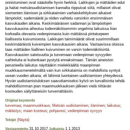
onnistuminen ovat sääoloille hyvin herkkiä. Laikkujen ja mättäiden edut
ja haitat metsänuudistamisen kannalta riippuivat siitä, millaiset olivat
siementen itämisen ja sirkkataimien varhaiskehityksen aikaiset
lämpöolot, sademäärät ja niiden vaihtelu varsinkin ensimmäisen
kasvukauden aikana. Keskimääräisen sadannan ja lämpöolojen
kasvukausina aiheutuu todennäköisemmin ongelmia laikuissa liian
korkealla olevasta vedenpinnasta kuin mättäissä pintaturpeen
liiallisesta kuivumisesta. Laikkujen taimimäärät olivat suurimmillaan
keskimääräistä kuivempien kasvukausien aikana. Vastaavissa oloissa
taas mättäiden liiallinen kuivuminen on varsin todennäköisintä.
Kasvukausien sateisuutta ja turvemaan vedenpinnan syvyyden
vaihteluita ei kuitenkaan pystytä ennakoimaan. Tämän aineiston
perusteella laikutus näyttääkin mielekkäältä maanpinnan
muokkausmenetelmältä vain kun sirkkataimia on mahdollista syntyä
usean vuoden aikana, eli lähinnä luontaisen uudistamisen yhteydessä.
Hyvän uudistamistuloksen saavuttamiseksi kylvö on turvallisinta tehdä
mahdollisimman pian maanmuokkauksen jälkeen vielä riittävän
kosteuden säilyttäneisiin turvemättäisiin.
Original keywords
turvemaa
;
maanmuokkaus
;
Metsän uudistaminen
;
itäminen
;
laikutus
;
mätästys
;
maan kosteus
;
pohjavesi
;
vedenpinnan syvyys
(Näytä)
Tekijät
31.10.2017
1.1.2013
Vastaanotettu
Julkaistu