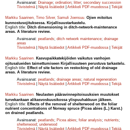
Avainsanat:
Drainage
;
ordination
;
litter
;
secondary succession
Tiivistelmä
|
Näytä lisätiedot
|
Artikkeli PDF-muodossa
|
Tekijät
Markku Saarinen
,
Timo Silver
,
Samuli Joensuu
.
Ojien mitoitus
kunnostusojituksessa. Kirjallisuustarkastelu.
English title:
Ditch dimensioning in ditch-network-maintenance
areas. A literature review.
Avainsanat:
peatlands
;
ditch network maintenance
;
drainage
areas
Tiivistelmä
|
Näytä lisätiedot
|
Artikkeli PDF-muodossa
|
Tekijät
Markku Saarinen
.
Kasvupaikkatekijöiden vaikutus vanhojen
ojitusalueiden taimettumiseen Kirjallisuuteen perustuva tarkastelu.
English title:
Effect of site factors on restocking of old drainage
areas. A literature review.
Avainsanat:
peatlands
;
drainage areas
;
natural regeneration
Tiivistelmä
|
Näytä lisätiedot
|
Artikkeli PDF-muodossa
|
Tekijä
Markku Saarinen
.
Neulasten pääravinnepitoisuuksien muutokset
turvekankaan alikasvoskuusikossa ylispuuhakkuun jälkeen.
English title:
Effects of the removal of shelterwood on the foliar
nutrient concentrations of Norway spruce (Picea abies (L.) Karst.)
on drained peatlands.
Avainsanat:
peatlands
;
Picea abies
;
foliar analysis
;
nutrients
;
shelterwood
;
underwood
Tiivistelmä
|
Näytä lisätiedot
|
Artikkeli PDF-muodossa
|
Tekijä