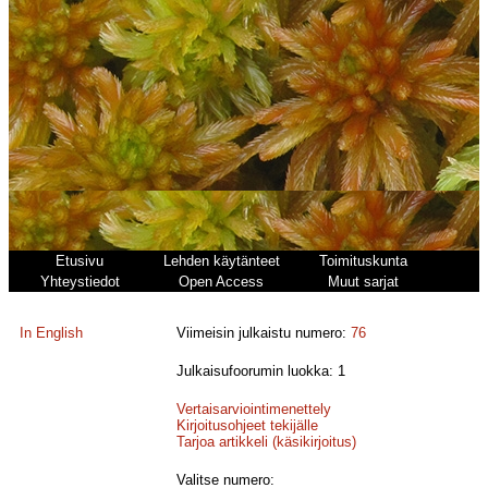
Etusivu
Lehden käytänteet
Toimituskunta
Yhteystiedot
Open Access
Muut sarjat
In English
Viimeisin julkaistu numero:
76
Julkaisufoorumin luokka: 1
Vertaisarviointimenettely
Kirjoitusohjeet tekijälle
Tarjoa artikkeli (käsikirjoitus)
Valitse numero: