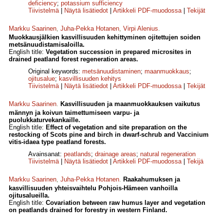
deficiency
;
potassium sufficiency
Tiivistelmä
|
Näytä lisätiedot
|
Artikkeli PDF-muodossa
|
Tekijät
Markku Saarinen
,
Juha-Pekka Hotanen
,
Virpi Alenius
.
Muokkausjälkien kasvillisuuden kehittyminen ojitettujen soiden
metsänuudistamisaloilla.
English title:
Vegetation succession in prepared microsites in
drained peatland forest regeneration areas.
Original keywords:
metsänuudistaminen
;
maanmuokkaus
;
ojitusalue
;
kasvillisuuden kehitys
Tiivistelmä
|
Näytä lisätiedot
|
Artikkeli PDF-muodossa
|
Tekijät
Markku Saarinen
.
Kasvillisuuden ja maanmuokkauksen vaikutus
männyn ja koivun taimettumiseen varpu- ja
puolukkaturvekankaille.
English title:
Effect of vegetation and site preparation on the
restocking of Scots pine and birch in dwarf-schrub and Vaccinium
vitis-idaea type peatland forests.
Avainsanat:
peatlands
;
drainage areas
;
natural regeneration
Tiivistelmä
|
Näytä lisätiedot
|
Artikkeli PDF-muodossa
|
Tekijä
Markku Saarinen
,
Juha-Pekka Hotanen
.
Raakahumuksen ja
kasvillisuuden yhteisvaihtelu Pohjois-Hämeen vanhoilla
ojitusalueilla.
English title:
Covariation between raw humus layer and vegetation
on peatlands drained for forestry in western Finland.