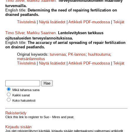
Timo Silver
,
Markku Saarinen
.
Terveyslannoituskohteen määrittely
turvemailla.
English title:
Determining the need of repairing fertilization on
drained peatlands.
Tiivistelmä
|
Näytä lisätiedot
|
Artikkeli PDF-muodossa
|
Tekijät
Timo Silver
,
Markku Saarinen
.
Lentolevityksen tarkkuus
ojitusalueiden terveyslannoituksissa.
English title:
The accuracy of aerial spreading of repair fertilization
on drained peatlands.
Original keywords:
turvemaa
;
PK-lannos
;
huuhtoutuma
;
metsänlannoitus
Tiivistelmä
|
Näytä lisätiedot
|
Artikkeli PDF-muodossa
|
Tekijät
Mikä tahansa sana
Kaikki sanat
Koko hakuteksti
Rekisteröidy
Click this link to register to Suo - Mires and peat.
Kirjaudu sisään
Jos olet rekisteröitynyt käyttäjä, kirjaudu sisään tallentaaksesi valitsemasi artikkelit