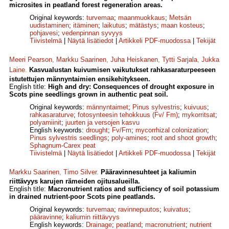
microsites in peatland forest regeneration areas.
Original keywords:
turvemaa
;
maanmuokkaus
;
Metsän
uudistaminen
;
itäminen
;
laikutus
;
mätästys
;
maan kosteus
;
pohjavesi
;
vedenpinnan syvyys
Tiivistelmä
|
Näytä lisätiedot
|
Artikkeli PDF-muodossa
|
Tekijät
Meeri Pearson
,
Markku Saarinen
,
Juha Heiskanen
,
Tytti Sarjala
,
Jukka
Laine
.
Kasvualustan kuivumisen vaikutukset rahkasaraturpeeseen
istutettujen männyntaimien ensikehitykseen.
English title:
High and dry: Consequences of drought exposure in
Scots pine seedlings grown in authentic peat soil.
Original keywords:
männyntaimet
;
Pinus sylvestris
;
kuivuus
;
rahkasaraturve
;
fotosynteesin tehokkuus (Fv/ Fm)
;
mykorritsat
;
polyamiinit
;
juurten ja versojen kasvu
English keywords:
drought
;
Fv/Fm
;
mycorrhizal colonization
;
Pinus sylvestris seedlings
;
poly-amines
;
root and shoot growth
;
Sphagnum-Carex peat
Tiivistelmä
|
Näytä lisätiedot
|
Artikkeli PDF-muodossa
|
Tekijät
Markku Saarinen
,
Timo Silver
.
Pääravinnesuhteet ja kaliumin
riittävyys karujen rämeiden ojitusalueilla.
English title:
Macronutrient ratios and sufficiency of soil potassium
in drained nutrient-poor Scots pine peatlands.
Original keywords:
turvemaa
;
ravinnepuutos
;
kuivatus
;
pääravinne
;
kaliumin riittävyys
English keywords:
Drainage
;
peatland
;
macronutrient
;
nutrient