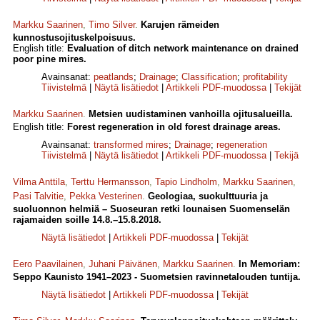
Markku Saarinen
,
Timo Silver
.
Karujen rämeiden
kunnostusojituskelpoisuus.
English title:
Evaluation of ditch network maintenance on drained
poor pine mires.
Avainsanat:
peatlands
;
Drainage
;
Classification
;
profitability
Tiivistelmä
|
Näytä lisätiedot
|
Artikkeli PDF-muodossa
|
Tekijät
Markku Saarinen
.
Metsien uudistaminen vanhoilla ojitusalueilla.
English title:
Forest regeneration in old forest drainage areas.
Avainsanat:
transformed mires
;
Drainage
;
regeneration
Tiivistelmä
|
Näytä lisätiedot
|
Artikkeli PDF-muodossa
|
Tekijä
Vilma Anttila
,
Terttu Hermansson
,
Tapio Lindholm
,
Markku Saarinen
,
Pasi Talvitie
,
Pekka Vesterinen
.
Geologiaa, suokulttuuria ja
suoluonnon helmiä – Suoseuran retki lounaisen Suomenselän
rajamaiden soille 14.8.–15.8.2018.
Näytä lisätiedot
|
Artikkeli PDF-muodossa
|
Tekijät
Eero Paavilainen
,
Juhani Päivänen
,
Markku Saarinen
.
In Memoriam:
Seppo Kaunisto 1941–2023 - Suometsien ravinnetalouden tuntija.
Näytä lisätiedot
|
Artikkeli PDF-muodossa
|
Tekijät