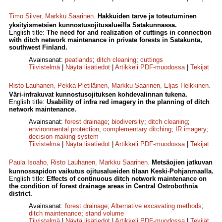
Timo Silver
,
Markku Saarinen
.
Hakkuiden tarve ja toteutuminen
yksityismetsien kunnostusojitusalueilla Satakunnassa.
English title:
The need for and realization of cuttings in connection
with ditch network maintenance in private forests in Satakunta,
southwest Finland.
Avainsanat:
peatlands
;
ditch cleaning
;
cuttings
Tiivistelmä
|
Näytä lisätiedot
|
Artikkeli PDF-muodossa
|
Tekijät
Risto Lauhanen
,
Pekka Pietiläinen
,
Markku Saarinen
,
Eljas Heikkinen
.
Väri-infrakuvat kunnostusojituksen kohdevalinnan tukena.
English title:
Usability of infra red imagery in the planning of ditch
network maintenance.
Avainsanat:
forest drainage
;
biodiversity
;
ditch cleaning
;
environmental protection
;
complementary ditching
;
IR imagery
;
decision making system
Tiivistelmä
|
Näytä lisätiedot
|
Artikkeli PDF-muodossa
|
Tekijät
Paula Isoaho
,
Risto Lauhanen
,
Markku Saarinen
.
Metsäojien jatkuvan
kunnossapidon vaikutus ojitusalueiden tilaan Keski-Pohjanmaalla.
English title:
Effects of continuous ditch network maintenance on
the condition of forest drainage areas in Central Ostrobothnia
district.
Avainsanat:
forest drainage
;
Alternative excavating methods
;
ditch maintenance
;
stand volume
Tiivistelmä
|
Näytä lisätiedot
|
Artikkeli PDF-muodossa
|
Tekijät