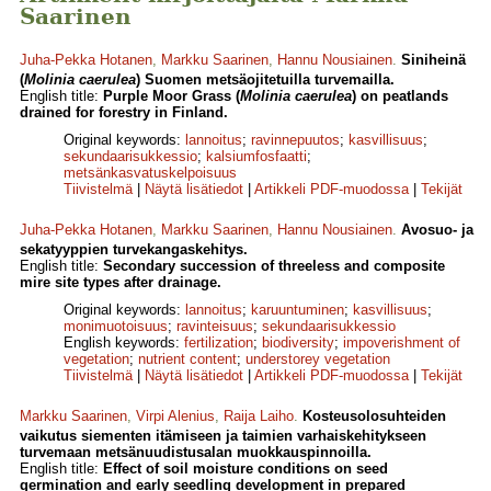
Saarinen
Juha-Pekka Hotanen
,
Markku Saarinen
,
Hannu Nousiainen
.
Siniheinä
(
Molinia caerulea
) Suomen metsäojitetuilla turvemailla.
English title:
Purple Moor Grass (
Molinia caerulea
) on peatlands
drained for forestry in Finland.
Original keywords:
lannoitus
;
ravinnepuutos
;
kasvillisuus
;
sekundaarisukkessio
;
kalsiumfosfaatti
;
metsänkasvatuskelpoisuus
Tiivistelmä
|
Näytä lisätiedot
|
Artikkeli PDF-muodossa
|
Tekijät
Juha-Pekka Hotanen
,
Markku Saarinen
,
Hannu Nousiainen
.
Avosuo- ja
sekatyyppien turvekangaskehitys.
English title:
Secondary succession of threeless and composite
mire site types after drainage.
Original keywords:
lannoitus
;
karuuntuminen
;
kasvillisuus
;
monimuotoisuus
;
ravinteisuus
;
sekundaarisukkessio
English keywords:
fertilization
;
biodiversity
;
impoverishment of
vegetation
;
nutrient content
;
understorey vegetation
Tiivistelmä
|
Näytä lisätiedot
|
Artikkeli PDF-muodossa
|
Tekijät
Markku Saarinen
,
Virpi Alenius
,
Raija Laiho
.
Kosteusolosuhteiden
vaikutus siementen itämiseen ja taimien varhaiskehitykseen
turvemaan metsänuudistusalan muokkauspinnoilla.
English title:
Effect of soil moisture conditions on seed
germination and early seedling development in prepared