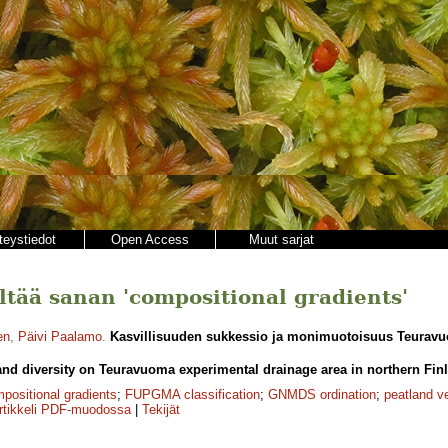
teystiedot
Open Access
Muut sarjat
ältää sanan 'compositional gradients'
en
,
Päivi Paalamo
.
Kasvillisuuden sukkessio ja monimuotoisuus Teuravuo
nd diversity on Teuravuoma experimental drainage area in northern Fin
positional gradients
;
FUPGMA classification
;
GNMDS ordination
;
peatland v
rtikkeli PDF-muodossa
|
Tekijät