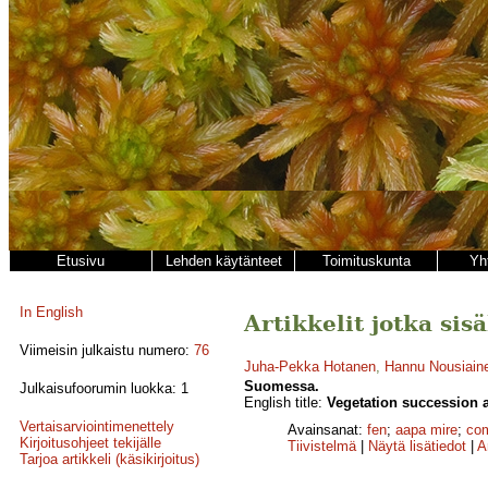
Etusivu
Lehden käytänteet
Toimituskunta
Yh
In English
Artikkelit jotka sis
Viimeisin julkaistu numero:
76
Juha-Pekka Hotanen
,
Hannu Nousiain
Suomessa.
Julkaisufoorumin luokka: 1
English title:
Vegetation succession a
Vertaisarviointimenettely
Avainsanat:
fen
;
aapa mire
;
com
Kirjoitusohjeet tekijälle
Tiivistelmä
|
Näytä lisätiedot
|
A
Tarjoa artikkeli (käsikirjoitus)