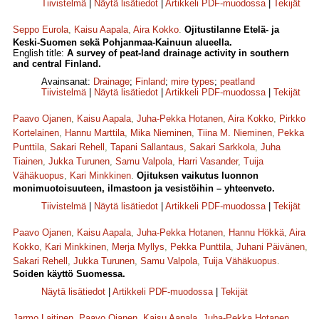
Tiivistelmä
|
Näytä lisätiedot
|
Artikkeli PDF-muodossa
|
Tekijät
Seppo Eurola
,
Kaisu Aapala
,
Aira Kokko
.
Ojitustilanne Etelä- ja
Keski-Suomen sekä Pohjanmaa-Kainuun alueella.
English title:
A survey of peat-land drainage activity in southern
and central Finland.
Avainsanat:
Drainage
;
Finland
;
mire types
;
peatland
Tiivistelmä
|
Näytä lisätiedot
|
Artikkeli PDF-muodossa
|
Tekijät
Paavo Ojanen
,
Kaisu Aapala
,
Juha-Pekka Hotanen
,
Aira Kokko
,
Pirkko
Kortelainen
,
Hannu Marttila
,
Mika Nieminen
,
Tiina M. Nieminen
,
Pekka
Punttila
,
Sakari Rehell
,
Tapani Sallantaus
,
Sakari Sarkkola
,
Juha
Tiainen
,
Jukka Turunen
,
Samu Valpola
,
Harri Vasander
,
Tuija
Vähäkuopus
,
Kari Minkkinen
.
Ojituksen vaikutus luonnon
monimuotoisuuteen, ilmastoon ja vesistöihin – yhteenveto.
Tiivistelmä
|
Näytä lisätiedot
|
Artikkeli PDF-muodossa
|
Tekijät
Paavo Ojanen
,
Kaisu Aapala
,
Juha-Pekka Hotanen
,
Hannu Hökkä
,
Aira
Kokko
,
Kari Minkkinen
,
Merja Myllys
,
Pekka Punttila
,
Juhani Päivänen
,
Sakari Rehell
,
Jukka Turunen
,
Samu Valpola
,
Tuija Vähäkuopus
.
Soiden käyttö Suomessa.
Näytä lisätiedot
|
Artikkeli PDF-muodossa
|
Tekijät
Jarmo Laitinen
,
Paavo Ojanen
,
Kaisu Aapala
,
Juha-Pekka Hotanen
,