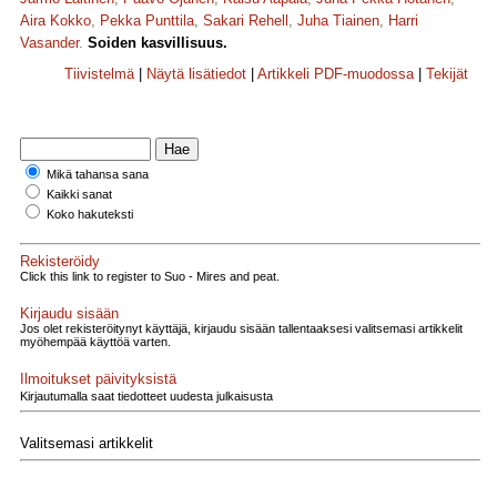
Aira Kokko
,
Pekka Punttila
,
Sakari Rehell
,
Juha Tiainen
,
Harri
Vasander
.
Soiden kasvillisuus.
Tiivistelmä
|
Näytä lisätiedot
|
Artikkeli PDF-muodossa
|
Tekijät
Mikä tahansa sana
Kaikki sanat
Koko hakuteksti
Rekisteröidy
Click this link to register to Suo - Mires and peat.
Kirjaudu sisään
Jos olet rekisteröitynyt käyttäjä, kirjaudu sisään tallentaaksesi valitsemasi artikkelit
myöhempää käyttöä varten.
Ilmoitukset päivityksistä
Kirjautumalla saat tiedotteet uudesta julkaisusta
Valitsemasi artikkelit