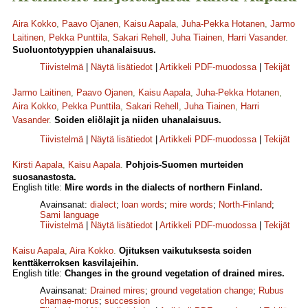
Aira Kokko
,
Paavo Ojanen
,
Kaisu Aapala
,
Juha-Pekka Hotanen
,
Jarmo
Laitinen
,
Pekka Punttila
,
Sakari Rehell
,
Juha Tiainen
,
Harri Vasander
.
Suoluontotyyppien uhanalaisuus.
Tiivistelmä
|
Näytä lisätiedot
|
Artikkeli PDF-muodossa
|
Tekijät
Jarmo Laitinen
,
Paavo Ojanen
,
Kaisu Aapala
,
Juha-Pekka Hotanen
,
Aira Kokko
,
Pekka Punttila
,
Sakari Rehell
,
Juha Tiainen
,
Harri
Vasander
.
Soiden eliölajit ja niiden uhanalaisuus.
Tiivistelmä
|
Näytä lisätiedot
|
Artikkeli PDF-muodossa
|
Tekijät
Kirsti Aapala
,
Kaisu Aapala
.
Pohjois-Suomen murteiden
suosanastosta.
English title:
Mire words in the dialects of northern Finland.
Avainsanat:
dialect
;
loan words
;
mire words
;
North-Finland
;
Sami language
Tiivistelmä
|
Näytä lisätiedot
|
Artikkeli PDF-muodossa
|
Tekijät
Kaisu Aapala
,
Aira Kokko
.
Ojituksen vaikutuksesta soiden
kenttäkerroksen kasvilajeihin.
English title:
Changes in the ground vegetation of drained mires.
Avainsanat:
Drained mires
;
ground vegetation change
;
Rubus
chamae-morus
;
succession