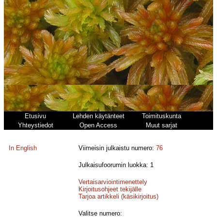
Etusivu
Lehden käytänteet
Toimituskunta
Yhteystiedot
Open Access
Muut sarjat
In English
Viimeisin julkaistu numero:
76
Julkaisufoorumin luokka: 1
Vertaisarviointimenettely
Kirjoitusohjeet tekijälle
Tarjoa artikkeli (käsikirjoitus)
Valitse numero: