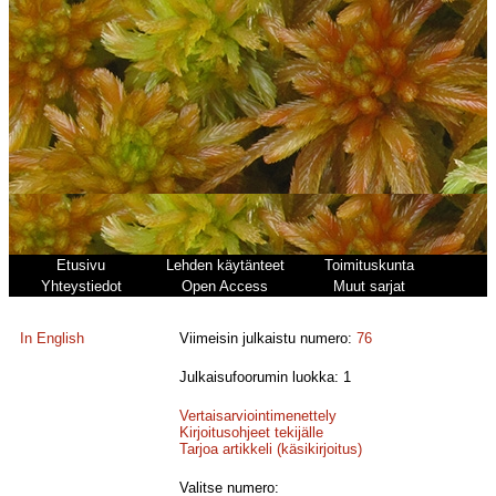
Etusivu
Lehden käytänteet
Toimituskunta
Yhteystiedot
Open Access
Muut sarjat
In English
Viimeisin julkaistu numero:
76
Julkaisufoorumin luokka: 1
Vertaisarviointimenettely
Kirjoitusohjeet tekijälle
Tarjoa artikkeli (käsikirjoitus)
Valitse numero: