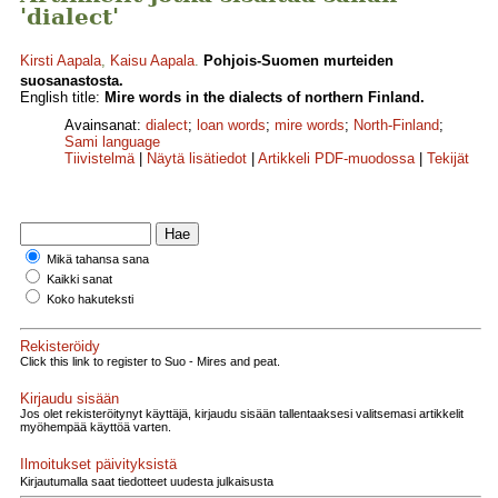
'dialect'
Kirsti Aapala
,
Kaisu Aapala
.
Pohjois-Suomen murteiden
suosanastosta.
English title:
Mire words in the dialects of northern Finland.
Avainsanat:
dialect
;
loan words
;
mire words
;
North-Finland
;
Sami language
Tiivistelmä
|
Näytä lisätiedot
|
Artikkeli PDF-muodossa
|
Tekijät
Mikä tahansa sana
Kaikki sanat
Koko hakuteksti
Rekisteröidy
Click this link to register to Suo - Mires and peat.
Kirjaudu sisään
Jos olet rekisteröitynyt käyttäjä, kirjaudu sisään tallentaaksesi valitsemasi artikkelit
myöhempää käyttöä varten.
Ilmoitukset päivityksistä
Kirjautumalla saat tiedotteet uudesta julkaisusta