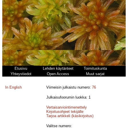
Etusivu
Lehden käytänteet
Toimituskunta
Yhteystiedot
Open Access
Muut sarjat
In English
Viimeisin julkaistu numero:
76
Julkaisufoorumin luokka: 1
Vertaisarviointimenettely
Kirjoitusohjeet tekijälle
Tarjoa artikkeli (käsikirjoitus)
Valitse numero: