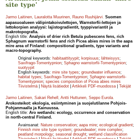
site type'
Jarmo Laitinen
,
Lauralotta Muurinen
,
Rauno Ruuhijärvi
.
Suomen
aapasuoalueen välipintakoivulettojen, Warnstorfii-lettojen ja
lettokorpien analyysi: lajistogradientit, tyyppivariantit ja
makrotopografia.
English title:
Analysis of drier rich Betula pubescens fens, rich
Sphagnum warnstorfii fens and rich Picea abies mires in the aapa
mire area of Finland: compositional gradients, type variants and
macro-topography.
Original keywords:
habitaattityypit
;
korpisuus
;
lähteisyys
;
Saxifrago-Tomentypnion
;
Sphagno warnstorfii-Tomentypnion
;
suotyypit
English keywords:
mire site types
;
groundwater influence
;
habitat types
;
Saxifrago-Tomentypnion
;
Sphagno warnstorfii-
Tomentypnion
;
species composition of Picea abies mires
Tiivistelmä
|
Näytä lisätiedot
|
Artikkeli PDF-muodossa
|
Tekijät
Jarmo Laitinen
,
Sakari Rehell
,
Antti Huttunen
,
Seppo Eurola
.
Arokosteikot: ekologia, esiintyminen ja suojelutilanne Pohjois-
Pohjanmaalla ja Kainuussa.
English title:
Aro wetlands: ecology, occurrence and conservation
in north-central Finland.
Avainsanat:
Nature conservation
;
aapa mire
;
ecological gradient
;
Finnish mire site type system
;
groundwater
;
mire complex
;
peatland morpology
;
seasonal drought
;
wetland classification
Tiivistelmä
|
Näytä lisätiedot
|
Artikkeli PDF-muodossa
|
Tekijät