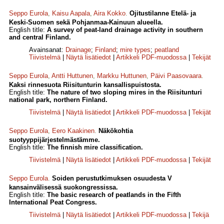
Seppo Eurola
,
Kaisu Aapala
,
Aira Kokko
.
Ojitustilanne Etelä- ja
Keski-Suomen sekä Pohjanmaa-Kainuun alueella.
English title:
A survey of peat-land drainage activity in southern
and central Finland.
Avainsanat:
Drainage
;
Finland
;
mire types
;
peatland
Tiivistelmä
|
Näytä lisätiedot
|
Artikkeli PDF-muodossa
|
Tekijät
Seppo Eurola
,
Antti Huttunen
,
Markku Huttunen
,
Päivi Paasovaara
.
Kaksi rinnesuota Riisitunturin kansallispuistosta.
English title:
The nature of two sloping mires in the Riisitunturi
national park, northern Finland.
Tiivistelmä
|
Näytä lisätiedot
|
Artikkeli PDF-muodossa
|
Tekijät
Seppo Eurola
,
Eero Kaakinen
.
Näkökohtia
suotyyppijärjestelmästämme.
English title:
The finnish mire classification.
Tiivistelmä
|
Näytä lisätiedot
|
Artikkeli PDF-muodossa
|
Tekijät
Seppo Eurola
.
Soiden perustutkimuksen osuudesta V
kansainvälisessä suokongressissa.
English title:
The basic research of peatlands in the Fifth
International Peat Congress.
Tiivistelmä
|
Näytä lisätiedot
|
Artikkeli PDF-muodossa
|
Tekijä