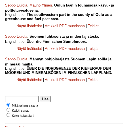
Seppo Eurola
,
Mauno Ylinen
.
Oulun läänin lounaisosa kasvu- ja
polttoturvealueena.
English title:
The southwestern part in the county of Oulu as a
greenhouse and fuel peat area.
Näytä lisätiedot
|
Artikkeli PDF-muodossa
|
Tekijät
Seppo Eurola
.
Suomen luhtasoista ja niiden lajistosta.
English title:
Über die Finnischen Sumpfmoore.
Näytä lisätiedot
|
Artikkeli PDF-muodossa
|
Tekijä
Seppo Eurola
.
Männyn pohjoisrajasta Suomen Lapin soilla ja
mineraalimailla.
English title:
ÜBER DIE NORDGRENZE DER KIEFERAUF DEN
MOOREN UND MINERALBÖDEN IM FINNISCHEN LAPPLAND.
Näytä lisätiedot
|
Artikkeli PDF-muodossa
|
Tekijä
Mikä tahansa sana
Kaikki sanat
Koko hakuteksti