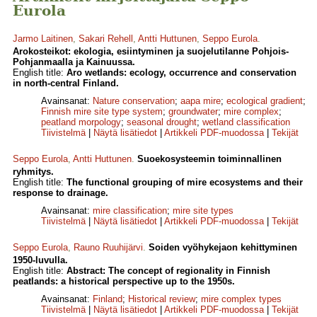
Eurola
Jarmo Laitinen
,
Sakari Rehell
,
Antti Huttunen
,
Seppo Eurola
.
Arokosteikot: ekologia, esiintyminen ja suojelutilanne Pohjois-
Pohjanmaalla ja Kainuussa.
English title:
Aro wetlands: ecology, occurrence and conservation
in north-central Finland.
Avainsanat:
Nature conservation
;
aapa mire
;
ecological gradient
;
Finnish mire site type system
;
groundwater
;
mire complex
;
peatland morpology
;
seasonal drought
;
wetland classification
Tiivistelmä
|
Näytä lisätiedot
|
Artikkeli PDF-muodossa
|
Tekijät
Seppo Eurola
,
Antti Huttunen
.
Suoekosysteemin toiminnallinen
ryhmitys.
English title:
The functional grouping of mire ecosystems and their
response to drainage.
Avainsanat:
mire classification
;
mire site types
Tiivistelmä
|
Näytä lisätiedot
|
Artikkeli PDF-muodossa
|
Tekijät
Seppo Eurola
,
Rauno Ruuhijärvi
.
Soiden vyöhykejaon kehittyminen
1950-luvulla.
English title:
Abstract: The concept of regionality in Finnish
peatlands: a historical perspective up to the 1950s.
Avainsanat:
Finland
;
Historical review
;
mire complex types
Tiivistelmä
|
Näytä lisätiedot
|
Artikkeli PDF-muodossa
|
Tekijät