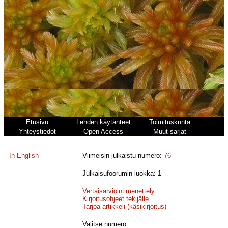
Etusivu
Lehden käytänteet
Toimituskunta
Yhteystiedot
Open Access
Muut sarjat
In English
Viimeisin julkaistu numero:
76
Julkaisufoorumin luokka: 1
Vertaisarviointimenettely
Kirjoitusohjeet tekijälle
Tarjoa artikkeli (käsikirjoitus)
Valitse numero: