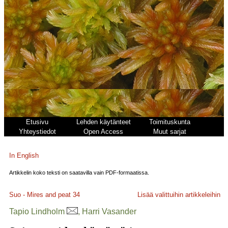
Etusivu
Lehden käytänteet
Toimituskunta
Yhteystiedot
Open Access
Muut sarjat
In English
Artikkelin koko teksti on saatavilla vain PDF-formaatissa.
Suo - Mires and peat
34
Lisää valittuihin artikkeleihin
Tapio Lindholm
, Harri Vasander