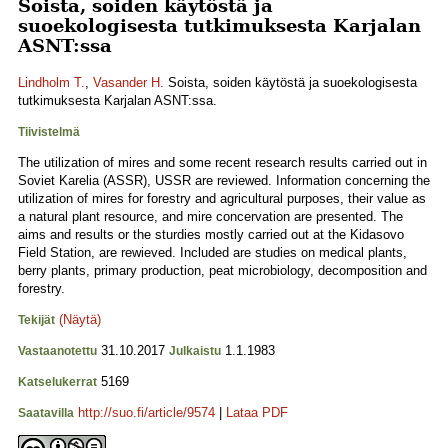
Soista, soiden käytöstä ja
suoekologisesta tutkimuksesta Karjalan
ASNT:ssa
Lindholm T.
,
Vasander H.
Soista, soiden käytöstä ja suoekologisesta
tutkimuksesta Karjalan ASNT:ssa.
Tiivistelmä
The utilization of mires and some recent research results carried out in
Soviet Karelia (ASSR), USSR are reviewed. Information concerning the
utilization of mires for forestry and agricultural purposes, their value as
a natural plant resource, and mire concervation are presented. The
aims and results or the sturdies mostly carried out at the Kidasovo
Field Station, are rewieved. Included are studies on medical plants,
berry plants, primary production, peat microbiology, decomposition and
forestry.
(Näytä)
Tekijät
31.10.2017
1.1.1983
Vastaanotettu
Julkaistu
5169
Katselukerrat
http://suo.fi/article/9574
|
Lataa PDF
Saatavilla