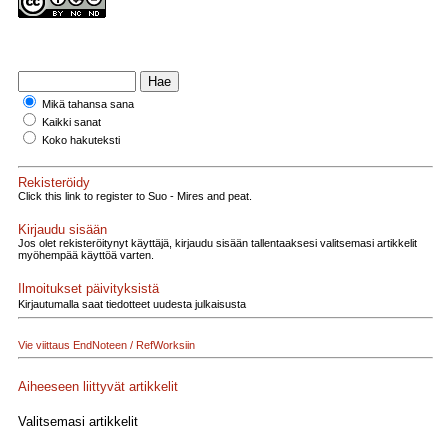
Mikä tahansa sana
Kaikki sanat
Koko hakuteksti
Rekisteröidy
Click this link to register to Suo - Mires and peat.
Kirjaudu sisään
Jos olet rekisteröitynyt käyttäjä, kirjaudu sisään tallentaaksesi valitsemasi artikkelit
myöhempää käyttöä varten.
Ilmoitukset päivityksistä
Kirjautumalla saat tiedotteet uudesta julkaisusta
Vie viittaus EndNoteen / RefWorksiin
Aiheeseen liittyvät artikkelit
Valitsemasi artikkelit