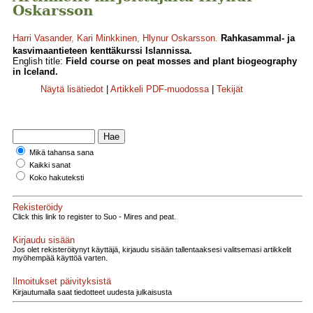
Oskarsson
Harri Vasander
,
Kari Minkkinen
,
Hlynur Oskarsson
.
Rahkasammal- ja
kasvimaantieteen kenttäkurssi Islannissa.
English title:
Field course on peat mosses and plant biogeography
in Iceland.
Näytä lisätiedot
|
Artikkeli PDF-muodossa
|
Tekijät
Mikä tahansa sana
Kaikki sanat
Koko hakuteksti
Rekisteröidy
Click this link to register to Suo - Mires and peat.
Kirjaudu sisään
Jos olet rekisteröitynyt käyttäjä, kirjaudu sisään tallentaaksesi valitsemasi artikkelit
myöhempää käyttöä varten.
Ilmoitukset päivityksistä
Kirjautumalla saat tiedotteet uudesta julkaisusta