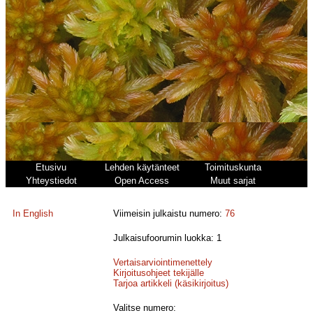
Etusivu
Lehden käytänteet
Toimituskunta
Yhteystiedot
Open Access
Muut sarjat
In English
Viimeisin julkaistu numero:
76
Julkaisufoorumin luokka: 1
Vertaisarviointimenettely
Kirjoitusohjeet tekijälle
Tarjoa artikkeli (käsikirjoitus)
Valitse numero: