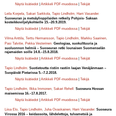
Näytä lisätiedot
|
Artikkeli PDF-muodossa
|
Tekijät
Leila Korpela
,
Sakari Sarkkola
,
Tapio Lindholm
,
Harri Vasander
.
Suoseuran ja metsäylioppilaiden retkeily Pohjois- Saksan
kosteikkoviljelykohteille 15.–20.9.2019.
Näytä lisätiedot
|
Artikkeli PDF-muodossa
|
Tekijät
Vilma Anttila
,
Terttu Hermansson
,
Tapio Lindholm
,
Markku Saarinen
,
Pasi Talvitie
,
Pekka Vesterinen
.
Geologiaa, suokulttuuria ja
suoluonnon helmiä – Suoseuran retki lounaisen Suomenselän
rajamaiden soille 14.8.–15.8.2018.
Näytä lisätiedot
|
Artikkeli PDF-muodossa
|
Tekijät
Tapio Lindholm
.
Suotietoutta ristiin rastiin laajan Venäjänmaan –
Suopäivät Pietarissa 5.–7.2.2018.
Näytä lisätiedot
|
Artikkeli PDF-muodossa
|
Tekijä
Tapio Lindholm
,
Ilkka Immonen
,
Sakari Rehell
.
Suoseura Hossan
maisemissa 16.–17.8.2017.
Näytä lisätiedot
|
Artikkeli PDF-muodossa
|
Tekijät
Liisa Elo
,
Tapio Lindholm
,
Juha Ovaskainen
,
Harri Vasander
.
Suoseura
Virossa 2016 – keidassoita, lähdelettoja, tulvametsiä ja