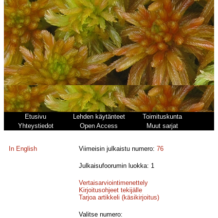
Etusivu
Lehden käytänteet
Toimituskunta
Yhteystiedot
Open Access
Muut sarjat
In English
Viimeisin julkaistu numero:
76
Julkaisufoorumin luokka: 1
Vertaisarviointimenettely
Kirjoitusohjeet tekijälle
Tarjoa artikkeli (käsikirjoitus)
Valitse numero: