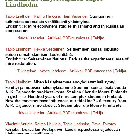
Lindholm
Tapio Lindholm
,
Raimo Heikkilä
,
Harri Vasander
.
Suoluonnon
tutkimista suomalais-venäläisenä yhteistyönä.
English title:
Mire ecosystem studies in Finland and in Russia as
cooperation.
Näytä lisätiedot
|
Artikkeli PDF-muodossa
|
Tekijät
Tapio Lindholm
,
Pekka Vesterinen
.
Seitsemisen kansallispuisto
soiden ennallistamisen koekenttänä.
English title:
Seitseminen National Park as the experimental area of
mire restoration.
Tiivistelmä
|
Näytä lisätiedot
|
Artikkeli PDF-muodossa
|
Tekijät
Tapio Lindholm
.
Miten käsityksemme suoyhdistymistä syntyi,
kehittyi ja muovasi näkemyksiämme Suomen soista - Sata vuotta
A. K. Cajanderin suoklassikosta: Studien über dir Moore Finlands.
English title:
Hundred years of mire complex studies in Finland.
How the concepts have influenced our thinking? - A century from
A. K. Cajander mire classic: Studien über die Moore Finnlands.
Näytä lisätiedot
|
Artikkeli PDF-muodossa
|
Tekijä
Vladimir Antipin
,
Raimo Heikkilä
,
Tapio Lindholm
,
Pavel Tokarev
.
Karjalan tasavallan Vodlajärven kansallispuistossa sijaitsevan
Lishkansuon kasvillisuus.