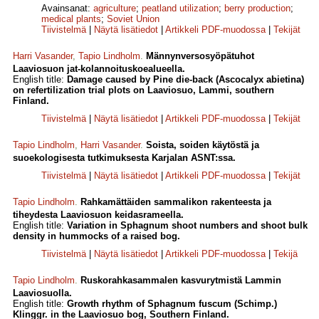
Avainsanat:
agriculture
;
peatland utilization
;
berry production
;
medical plants
;
Soviet Union
Tiivistelmä
|
Näytä lisätiedot
|
Artikkeli PDF-muodossa
|
Tekijät
Harri Vasander
,
Tapio Lindholm
.
Männynversosyöpätuhot
Laaviosuon jat-kolannoituskoealueella.
English title:
Damage caused by Pine die-back (Ascocalyx abietina)
on refertilization trial plots on Laaviosuo, Lammi, southern
Finland.
Tiivistelmä
|
Näytä lisätiedot
|
Artikkeli PDF-muodossa
|
Tekijät
Tapio Lindholm
,
Harri Vasander
.
Soista, soiden käytöstä ja
suoekologisesta tutkimuksesta Karjalan ASNT:ssa.
Tiivistelmä
|
Näytä lisätiedot
|
Artikkeli PDF-muodossa
|
Tekijät
Tapio Lindholm
.
Rahkamättäiden sammalikon rakenteesta ja
tiheydesta Laaviosuon keidasrameella.
English title:
Variation in Sphagnum shoot numbers and shoot bulk
density in hummocks of a raised bog.
Tiivistelmä
|
Näytä lisätiedot
|
Artikkeli PDF-muodossa
|
Tekijä
Tapio Lindholm
.
Ruskorahkasammalen kasvurytmistä Lammin
Laaviosuolla.
English title:
Growth rhythm of Sphagnum fuscum (Schimp.)
Klinggr. in the Laaviosuo bog, Southern Finland.