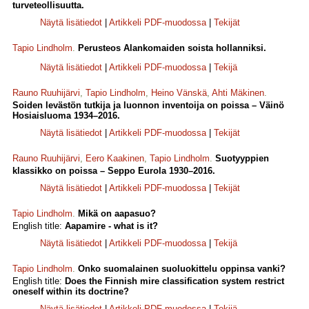
turveteollisuutta.
Näytä lisätiedot
|
Artikkeli PDF-muodossa
|
Tekijät
Tapio Lindholm
.
Perusteos Alankomaiden soista hollanniksi.
Näytä lisätiedot
|
Artikkeli PDF-muodossa
|
Tekijä
Rauno Ruuhijärvi
,
Tapio Lindholm
,
Heino Vänskä
,
Ahti Mäkinen
.
Soiden levästön tutkija ja luonnon inventoija on poissa – Väinö
Hosiaisluoma 1934–2016.
Näytä lisätiedot
|
Artikkeli PDF-muodossa
|
Tekijät
Rauno Ruuhijärvi
,
Eero Kaakinen
,
Tapio Lindholm
.
Suotyyppien
klassikko on poissa – Seppo Eurola 1930–2016.
Näytä lisätiedot
|
Artikkeli PDF-muodossa
|
Tekijät
Tapio Lindholm
.
Mikä on aapasuo?
English title:
Aapamire - what is it?
Näytä lisätiedot
|
Artikkeli PDF-muodossa
|
Tekijä
Tapio Lindholm
.
Onko suomalainen suoluokittelu oppinsa vanki?
English title:
Does the Finnish mire classification system restrict
oneself within its doctrine?
Näytä lisätiedot
|
Artikkeli PDF-muodossa
|
Tekijä