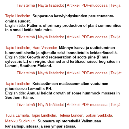
Tiivistelmä
|
Näytä lisätiedot
|
Artikkeli PDF-muodossa
|
Tekijä
Tapio Lindholm
.
Suppasuon kasviyhdyskuntien perustuotanto-
ominaisuudet.
English title:
Patterns of primary production of plant communities
in a small kettle hole mire.
Tiivistelmä
|
Näytä lisätiedot
|
Artikkeli PDF-muodossa
|
Tekijä
Tapio Lindholm
,
Harri Vasander
.
Männyn kasvu ja uudistuminen
luonnontilaisella ja ojitetulla sekä lannoitetulla keidasrämeellä.
English title:
Growth and regeneration of scots pine (Pinus
sylvestris L.) on virgin, drained and fertilized raised bog sites in
Lammi, Southern Finland.
Tiivistelmä
|
Näytä lisätiedot
|
Artikkeli PDF-muodossa
|
Tekijät
Tapio Lindholm
.
Keidasrämeen mätässammalten vuotuinen
pituuskasvu Lammilla EH.
English title:
Annual height growth of some hummock mosses in
Southern Häme.
Tiivistelmä
|
Näytä lisätiedot
|
Artikkeli PDF-muodossa
|
Tekijä
Tuula Larmola
,
Tapio Lindholm
,
Helena Lundén
,
Sakari Sarkkola
,
Markku Suoknuuti
.
Suoseura opintoretkellä Valkmusan
kansallispuistossa ja sen ympäristössä.