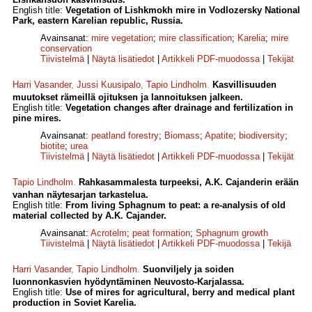
English title:
Vegetation of Lishkmokh mire in Vodlozersky National
Park, eastern Karelian republic, Russia.
Avainsanat:
mire vegetation
;
mire classification
;
Karelia
;
mire
conservation
Tiivistelmä
|
Näytä lisätiedot
|
Artikkeli PDF-muodossa
|
Tekijät
Harri Vasander
,
Jussi Kuusipalo
,
Tapio Lindholm
.
Kasvillisuuden
muutokset rämeillä ojituksen ja lannoituksen jalkeen.
English title:
Vegetation changes after drainage and fertilization in
pine mires.
Avainsanat:
peatland forestry
;
Biomass
;
Apatite
;
biodiversity
;
biotite
;
urea
Tiivistelmä
|
Näytä lisätiedot
|
Artikkeli PDF-muodossa
|
Tekijät
Tapio Lindholm
.
Rahkasammalesta turpeeksi, A.K. Cajanderin erään
vanhan näytesarjan tarkastelua.
English title:
From living Sphagnum to peat: a re-analysis of old
material collected by A.K. Cajander.
Avainsanat:
Acrotelm
;
peat formation
;
Sphagnum growth
Tiivistelmä
|
Näytä lisätiedot
|
Artikkeli PDF-muodossa
|
Tekijä
Harri Vasander
,
Tapio Lindholm
.
Suonviljely ja soiden
luonnonkasvien hyödyntäminen Neuvosto-Karjalassa.
English title:
Use of mires for agricultural, berry and medical plant
production in Soviet Karelia.