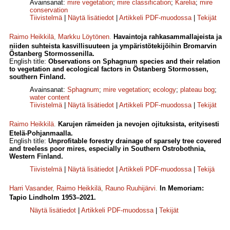
Avainsanat:
mire vegetation
;
mire classification
;
Karelia
;
mire
conservation
Tiivistelmä
|
Näytä lisätiedot
|
Artikkeli PDF-muodossa
|
Tekijät
Raimo Heikkilä
,
Markku Löytönen
.
Havaintoja rahkasammallajeista ja
niiden suhteista kasvillisuuteen ja ympäristötekijöihin Bromarvin
Östanberg Stormossenilla.
English title:
Observations on Sphagnum species and their rela­tion
to vegetation and ecological factors in Östanberg Stormossen,
southern Finland.
Avainsanat:
Sphagnum
;
mire vegetation
;
ecology
;
plateau bog
;
water content
Tiivistelmä
|
Näytä lisätiedot
|
Artikkeli PDF-muodossa
|
Tekijät
Raimo Heikkilä
.
Karujen rämeiden ja nevojen ojituksista, erityisesti
Etelä-Pohjanmaalla.
English title:
Unprofitable forestry drainage of sparsely tree covered
and treeless poor mires, especially in Southern Ostrobothnia,
Western Finland.
Tiivistelmä
|
Näytä lisätiedot
|
Artikkeli PDF-muodossa
|
Tekijä
Harri Vasander
,
Raimo Heikkilä
,
Rauno Ruuhijärvi
.
In Memoriam:
Tapio Lindholm 1953–2021.
Näytä lisätiedot
|
Artikkeli PDF-muodossa
|
Tekijät