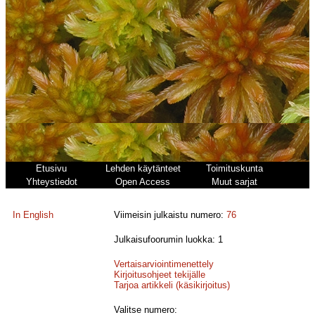
Etusivu
Lehden käytänteet
Toimituskunta
Yhteystiedot
Open Access
Muut sarjat
In English
Viimeisin julkaistu numero:
76
Julkaisufoorumin luokka: 1
Vertaisarviointimenettely
Kirjoitusohjeet tekijälle
Tarjoa artikkeli (käsikirjoitus)
Valitse numero: