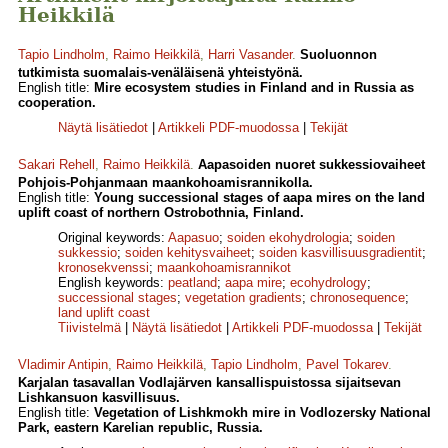
Heikkilä
Tapio Lindholm
,
Raimo Heikkilä
,
Harri Vasander
.
Suoluonnon
tutkimista suomalais-venäläisenä yhteistyönä.
English title:
Mire ecosystem studies in Finland and in Russia as
cooperation.
Näytä lisätiedot
|
Artikkeli PDF-muodossa
|
Tekijät
Sakari Rehell
,
Raimo Heikkilä
.
Aapasoiden nuoret sukkessiovaiheet
Pohjois-Pohjanmaan maankohoamisrannikolla.
English title:
Young successional stages of aapa mires on the land
uplift coast of northern Ostrobothnia, Finland.
Original keywords:
Aapasuo
;
soiden ekohydrologia
;
soiden
sukkessio
;
soiden kehitysvaiheet
;
soiden kasvillisuusgradientit
;
kronosekvenssi
;
maankohoamisrannikot
English keywords:
peatland
;
aapa mire
;
ecohydrology
;
successional stages
;
vegetation gradients
;
chronosequence
;
land uplift coast
Tiivistelmä
|
Näytä lisätiedot
|
Artikkeli PDF-muodossa
|
Tekijät
Vladimir Antipin
,
Raimo Heikkilä
,
Tapio Lindholm
,
Pavel Tokarev
.
Karjalan tasavallan Vodlajärven kansallispuistossa sijaitsevan
Lishkansuon kasvillisuus.
English title:
Vegetation of Lishkmokh mire in Vodlozersky National
Park, eastern Karelian republic, Russia.