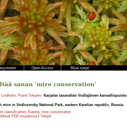
teystiedot
Open Access
Muut sarjat
ältää sanan 'mire conservation'
o Lindholm
,
Pavel Tokarev
.
Karjalan tasavallan Vodlajärven kansallispuist
 mire in Vodlozersky National Park, eastern Karelian republic, Russia.
re classification
;
Karelia
;
mire conservation
rtikkeli PDF-muodossa
|
Tekijät