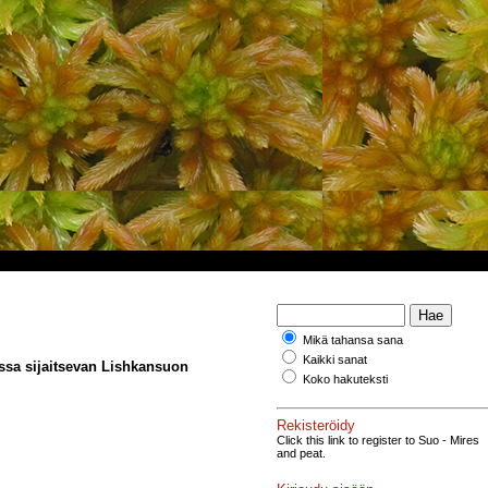
Mikä tahansa sana
Kaikki sanat
ossa sijaitsevan Lishkansuon
Koko hakuteksti
Rekisteröidy
Click this link to register to Suo - Mires
and peat.