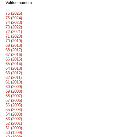
Valitse numero:
76 (2025)
75 (2024)
74 (2023)
73 (2022)
72 (2021)
71 (2020)
70 (2019)
69 (2018)
68 (2017)
67 (2016)
66 (2015)
65 (2014)
64 (2013)
63 (2012)
62 (2011)
61 (2010)
60 (2009)
59 (2008)
58 (2007)
57 (2006)
56 (2005)
55 (2004)
54 (2003)
53 (2002)
52 (2001)
51 (2000)
50 (1999)