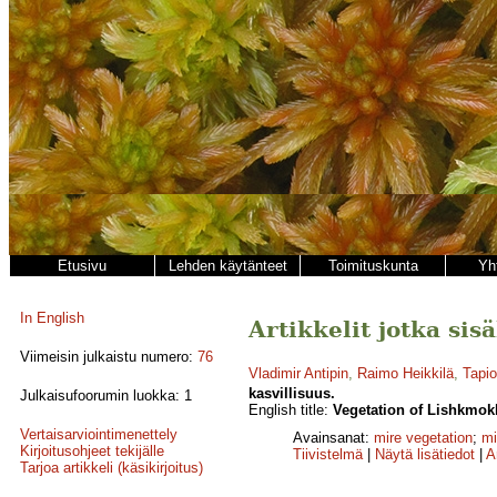
Etusivu
Lehden käytänteet
Toimituskunta
Yh
In English
Artikkelit jotka sis
Viimeisin julkaistu numero:
76
Vladimir Antipin
,
Raimo Heikkilä
,
Tapi
kasvillisuus.
Julkaisufoorumin luokka: 1
English title:
Vegetation of Lishkmokh
Vertaisarviointimenettely
Avainsanat:
mire vegetation
;
mi
Kirjoitusohjeet tekijälle
Tiivistelmä
|
Näytä lisätiedot
|
A
Tarjoa artikkeli (käsikirjoitus)