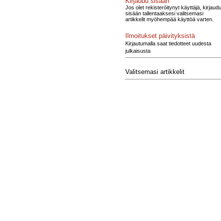
Kirjaudu sisään
Jos olet rekisteröitynyt käyttäjä, kirjaud
sisään tallentaaksesi valitsemasi
artikkelit myöhempää käyttöä varten.
Ilmoitukset päivityksistä
Kirjautumalla saat tiedotteet uudesta
julkaisusta
Valitsemasi artikkelit