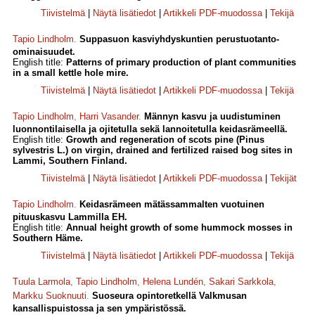
Tiivistelmä
|
Näytä lisätiedot
|
Artikkeli PDF-muodossa
|
Tekijä
Tapio Lindholm
.
Suppasuon kasviyhdyskuntien perustuotanto-
ominaisuudet.
English title:
Patterns of primary production of plant communities
in a small kettle hole mire.
Tiivistelmä
|
Näytä lisätiedot
|
Artikkeli PDF-muodossa
|
Tekijä
Tapio Lindholm
,
Harri Vasander
.
Männyn kasvu ja uudistuminen
luonnontilaisella ja ojitetulla sekä lannoitetulla keidasrämeellä.
English title:
Growth and regeneration of scots pine (Pinus
sylvestris L.) on virgin, drained and fertilized raised bog sites in
Lammi, Southern Finland.
Tiivistelmä
|
Näytä lisätiedot
|
Artikkeli PDF-muodossa
|
Tekijät
Tapio Lindholm
.
Keidasrämeen mätässammalten vuotuinen
pituuskasvu Lammilla EH.
English title:
Annual height growth of some hummock mosses in
Southern Häme.
Tiivistelmä
|
Näytä lisätiedot
|
Artikkeli PDF-muodossa
|
Tekijä
Tuula Larmola
,
Tapio Lindholm
,
Helena Lundén
,
Sakari Sarkkola
,
Markku Suoknuuti
.
Suoseura opintoretkellä Valkmusan
kansallispuistossa ja sen ympäristössä.