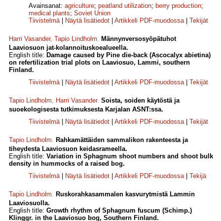
Avainsanat:
agriculture
;
peatland utilization
;
berry production
;
medical plants
;
Soviet Union
Tiivistelmä
|
Näytä lisätiedot
|
Artikkeli PDF-muodossa
|
Tekijät
Harri Vasander
,
Tapio Lindholm
.
Männynversosyöpätuhot
Laaviosuon jat-kolannoituskoealueella.
English title:
Damage caused by Pine die-back (Ascocalyx abietina)
on refertilization trial plots on Laaviosuo, Lammi, southern
Finland.
Tiivistelmä
|
Näytä lisätiedot
|
Artikkeli PDF-muodossa
|
Tekijät
Tapio Lindholm
,
Harri Vasander
.
Soista, soiden käytöstä ja
suoekologisesta tutkimuksesta Karjalan ASNT:ssa.
Tiivistelmä
|
Näytä lisätiedot
|
Artikkeli PDF-muodossa
|
Tekijät
Tapio Lindholm
.
Rahkamättäiden sammalikon rakenteesta ja
tiheydesta Laaviosuon keidasrameella.
English title:
Variation in Sphagnum shoot numbers and shoot bulk
density in hummocks of a raised bog.
Tiivistelmä
|
Näytä lisätiedot
|
Artikkeli PDF-muodossa
|
Tekijä
Tapio Lindholm
.
Ruskorahkasammalen kasvurytmistä Lammin
Laaviosuolla.
English title:
Growth rhythm of Sphagnum fuscum (Schimp.)
Klinggr. in the Laaviosuo bog, Southern Finland.