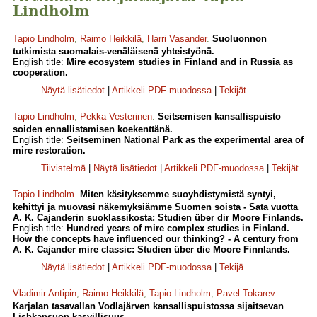
Lindholm
Tapio Lindholm
,
Raimo Heikkilä
,
Harri Vasander
.
Suoluonnon
tutkimista suomalais-venäläisenä yhteistyönä.
English title:
Mire ecosystem studies in Finland and in Russia as
cooperation.
Näytä lisätiedot
|
Artikkeli PDF-muodossa
|
Tekijät
Tapio Lindholm
,
Pekka Vesterinen
.
Seitsemisen kansallispuisto
soiden ennallistamisen koekenttänä.
English title:
Seitseminen National Park as the experimental area of
mire restoration.
Tiivistelmä
|
Näytä lisätiedot
|
Artikkeli PDF-muodossa
|
Tekijät
Tapio Lindholm
.
Miten käsityksemme suoyhdistymistä syntyi,
kehittyi ja muovasi näkemyksiämme Suomen soista - Sata vuotta
A. K. Cajanderin suoklassikosta: Studien über dir Moore Finlands.
English title:
Hundred years of mire complex studies in Finland.
How the concepts have influenced our thinking? - A century from
A. K. Cajander mire classic: Studien über die Moore Finnlands.
Näytä lisätiedot
|
Artikkeli PDF-muodossa
|
Tekijä
Vladimir Antipin
,
Raimo Heikkilä
,
Tapio Lindholm
,
Pavel Tokarev
.
Karjalan tasavallan Vodlajärven kansallispuistossa sijaitsevan
Lishkansuon kasvillisuus.