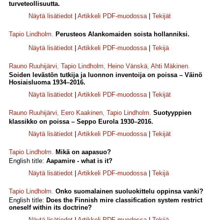
turveteollisuutta.
Näytä lisätiedot
|
Artikkeli PDF-muodossa
|
Tekijät
Tapio Lindholm
.
Perusteos Alankomaiden soista hollanniksi.
Näytä lisätiedot
|
Artikkeli PDF-muodossa
|
Tekijä
Rauno Ruuhijärvi
,
Tapio Lindholm
,
Heino Vänskä
,
Ahti Mäkinen
.
Soiden levästön tutkija ja luonnon inventoija on poissa – Väinö
Hosiaisluoma 1934–2016.
Näytä lisätiedot
|
Artikkeli PDF-muodossa
|
Tekijät
Rauno Ruuhijärvi
,
Eero Kaakinen
,
Tapio Lindholm
.
Suotyyppien
klassikko on poissa – Seppo Eurola 1930–2016.
Näytä lisätiedot
|
Artikkeli PDF-muodossa
|
Tekijät
Tapio Lindholm
.
Mikä on aapasuo?
English title:
Aapamire - what is it?
Näytä lisätiedot
|
Artikkeli PDF-muodossa
|
Tekijä
Tapio Lindholm
.
Onko suomalainen suoluokittelu oppinsa vanki?
English title:
Does the Finnish mire classification system restrict
oneself within its doctrine?
Näytä lisätiedot
|
Artikkeli PDF-muodossa
|
Tekijä