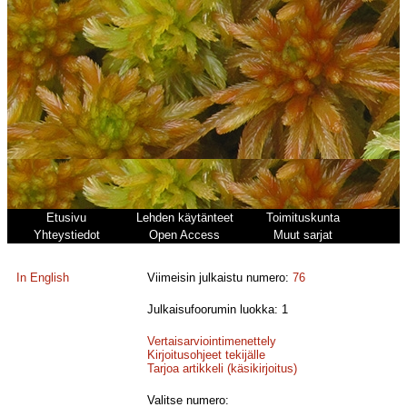
Etusivu
Lehden käytänteet
Toimituskunta
Yhteystiedot
Open Access
Muut sarjat
In English
Viimeisin julkaistu numero:
76
Julkaisufoorumin luokka: 1
Vertaisarviointimenettely
Kirjoitusohjeet tekijälle
Tarjoa artikkeli (käsikirjoitus)
Valitse numero: