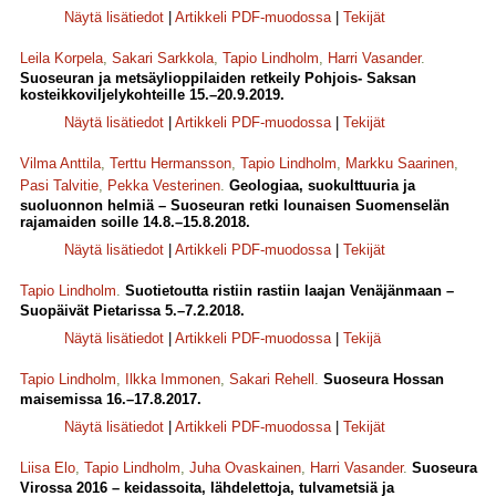
Näytä lisätiedot
|
Artikkeli PDF-muodossa
|
Tekijät
Leila Korpela
,
Sakari Sarkkola
,
Tapio Lindholm
,
Harri Vasander
.
Suoseuran ja metsäylioppilaiden retkeily Pohjois- Saksan
kosteikkoviljelykohteille 15.–20.9.2019.
Näytä lisätiedot
|
Artikkeli PDF-muodossa
|
Tekijät
Vilma Anttila
,
Terttu Hermansson
,
Tapio Lindholm
,
Markku Saarinen
,
Pasi Talvitie
,
Pekka Vesterinen
.
Geologiaa, suokulttuuria ja
suoluonnon helmiä – Suoseuran retki lounaisen Suomenselän
rajamaiden soille 14.8.–15.8.2018.
Näytä lisätiedot
|
Artikkeli PDF-muodossa
|
Tekijät
Tapio Lindholm
.
Suotietoutta ristiin rastiin laajan Venäjänmaan –
Suopäivät Pietarissa 5.–7.2.2018.
Näytä lisätiedot
|
Artikkeli PDF-muodossa
|
Tekijä
Tapio Lindholm
,
Ilkka Immonen
,
Sakari Rehell
.
Suoseura Hossan
maisemissa 16.–17.8.2017.
Näytä lisätiedot
|
Artikkeli PDF-muodossa
|
Tekijät
Liisa Elo
,
Tapio Lindholm
,
Juha Ovaskainen
,
Harri Vasander
.
Suoseura
Virossa 2016 – keidassoita, lähdelettoja, tulvametsiä ja