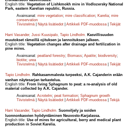
English title:
Vegetation of Lishkmokh mire in Vodlozersky National
Park, eastern Karelian republic, Russia.
Avainsanat:
mire vegetation
;
mire classification
;
Karelia
;
mire
conservation
Tiivistelmä
|
Näytä lisätiedot
|
Artikkeli PDF-muodossa
|
Tekijät
Harri Vasander
,
Jussi Kuusipalo
,
Tapio Lindholm
.
Kasvillisuuden
muutokset rämeillä ojituksen ja lannoituksen jalkeen.
English title:
Vegetation changes after drainage and fertilization in
pine mires.
Avainsanat:
peatland forestry
;
Biomass
;
Apatite
;
biodiversity
;
biotite
;
urea
Tiivistelmä
|
Näytä lisätiedot
|
Artikkeli PDF-muodossa
|
Tekijät
Tapio Lindholm
.
Rahkasammalesta turpeeksi, A.K. Cajanderin erään
vanhan näytesarjan tarkastelua.
English title:
From living Sphagnum to peat: a re-analysis of old
material collected by A.K. Cajander.
Avainsanat:
Acrotelm
;
peat formation
;
Sphagnum growth
Tiivistelmä
|
Näytä lisätiedot
|
Artikkeli PDF-muodossa
|
Tekijä
Harri Vasander
,
Tapio Lindholm
.
Suonviljely ja soiden
luonnonkasvien hyödyntäminen Neuvosto-Karjalassa.
English title:
Use of mires for agricultural, berry and medical plant
production in Soviet Karelia.