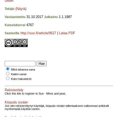
Union
(Näytä)
Tekijät
31.10.2017
1.1.1987
Vastaanotettu
Julkaistu
4767
Katselukerrat
http://suo.fi/article/9627
|
Lataa PDF
Saatavilla
Mikä tahansa sana
Kaikki sanat
Koko hakuteksti
Rekisteröidy
Click this link to register to Suo - Mires and peat.
Kirjaudu sisään
Jos olet rekisteröitynyt käyttäjä, kirjaudu sisään tallentaaksesi valitsemasi artikkelit
myöhempää käyttöä varten.