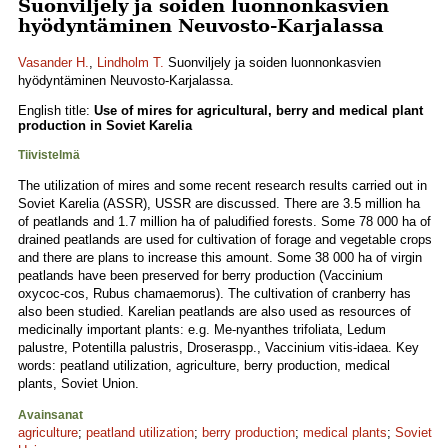
Suonviljely ja soiden luonnonkasvien
hyödyntäminen Neuvosto-Karjalassa
Vasander H.
,
Lindholm T.
Suonviljely ja soiden luonnonkasvien
hyödyntäminen Neuvosto-Karjalassa.
English title:
Use of mires for agricultural, berry and medical plant
production in Soviet Karelia
Tiivistelmä
The utilization of mires and some recent research results carried out in
Soviet Karelia (ASSR), USSR are discussed. There are 3.5 million ha
of peatlands and 1.7 million ha of paludified forests. Some 78 000 ha of
drained peatlands are used for cultivation of forage and vegetable crops
and there are plans to increase this amount. Some 38 000 ha of virgin
peatlands have been preserved for berry production (Vaccinium
oxycoc-cos, Rubus chamaemorus). The cultivation of cranberry has
also been studied. Karelian peatlands are also used as resources of
medicinally important plants: e.g. Me-nyanthes trifoliata, Ledum
palustre, Potentilla palustris, Droseraspp., Vaccinium vitis-idaea. Key
words: peatland utilization, agriculture, berry production, medical
plants, Soviet Union.
Avainsanat
agriculture
;
peatland utilization
;
berry production
;
medical plants
;
Soviet