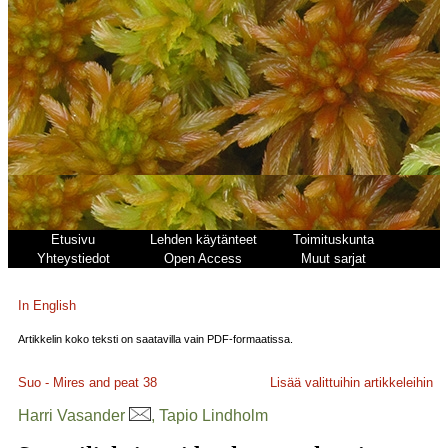
Etusivu
Lehden käytänteet
Toimituskunta
Yhteystiedot
Open Access
Muut sarjat
In English
Artikkelin koko teksti on saatavilla vain PDF-formaatissa.
Suo - Mires and peat
38
Lisää valittuihin artikkeleihin
Harri Vasander
, Tapio Lindholm