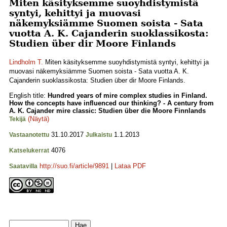
Miten käsityksemme suoyhdistymistä
syntyi, kehittyi ja muovasi
näkemyksiämme Suomen soista - Sata
vuotta A. K. Cajanderin suoklassikosta:
Studien über dir Moore Finlands
Lindholm T.
Miten käsityksemme suoyhdistymistä syntyi, kehittyi ja
muovasi näkemyksiämme Suomen soista - Sata vuotta A. K.
Cajanderin suoklassikosta: Studien über dir Moore Finlands.
English title:
Hundred years of mire complex studies in Finland.
How the concepts have influenced our thinking? - A century from
A. K. Cajander mire classic: Studien über die Moore Finnlands
(Näytä)
Tekijä
31.10.2017
1.1.2013
Vastaanotettu
Julkaistu
4076
Katselukerrat
http://suo.fi/article/9891
|
Lataa PDF
Saatavilla