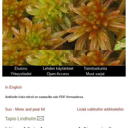
Etusivu
Lehden käytänteet
Toimituskunta
Yhteystiedot
Open Access
Muut sarjat
In English
Artikkelin koko teksti on saatavilla vain PDF-formaatissa.
Suo - Mires and peat
64
Lisää valittuihin artikkeleihin
Tapio Lindholm