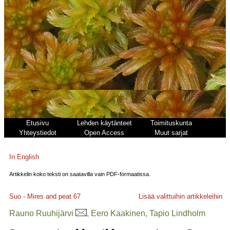
Etusivu
Lehden käytänteet
Toimituskunta
Yhteystiedot
Open Access
Muut sarjat
In English
Artikkelin koko teksti on saatavilla vain PDF-formaatissa.
Suo - Mires and peat
67
Lisää valittuihin artikkeleihin
Rauno Ruuhijärvi
, Eero Kaakinen, Tapio Lindholm