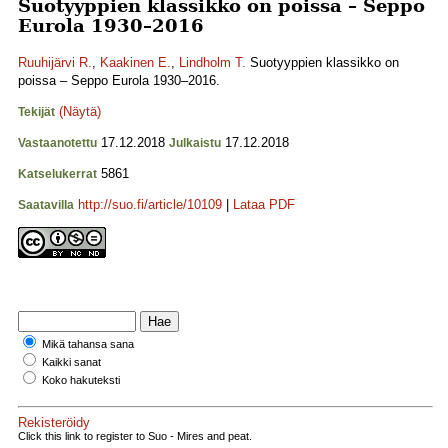
Suotyyppien klassikko on poissa – Seppo
Eurola 1930–2016
Ruuhijärvi R.
,
Kaakinen E.
,
Lindholm T.
Suotyyppien klassikko on
poissa – Seppo Eurola 1930–2016.
(Näytä)
Tekijät
17.12.2018
17.12.2018
Vastaanotettu
Julkaistu
5861
Katselukerrat
http://suo.fi/article/10109
|
Lataa PDF
Saatavilla
Mikä tahansa sana
Kaikki sanat
Koko hakuteksti
Rekisteröidy
Click this link to register to Suo - Mires and peat.