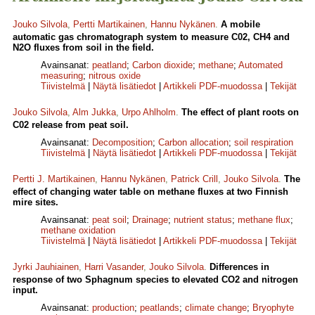
Jouko Silvola
,
Pertti Martikainen
,
Hannu Nykänen
.
A mobile
automatic gas chromatograph system to measure C02, CH4 and
N2O fluxes from soil in the field.
Avainsanat:
peatland
;
Carbon dioxide
;
methane
;
Automated
measuring
;
nitrous oxide
Tiivistelmä
|
Näytä lisätiedot
|
Artikkeli PDF-muodossa
|
Tekijät
Jouko Silvola
,
Alm Jukka
,
Urpo Ahlholm
.
The effect of plant roots on
C02 release from peat soil.
Avainsanat:
Decomposition
;
Carbon allocation
;
soil respiration
Tiivistelmä
|
Näytä lisätiedot
|
Artikkeli PDF-muodossa
|
Tekijät
Pertti J. Martikainen
,
Hannu Nykänen
,
Patrick Crill
,
Jouko Silvola
.
The
effect of changing water table on methane fluxes at two Finnish
mire sites.
Avainsanat:
peat soil
;
Drainage
;
nutrient status
;
methane flux
;
methane oxidation
Tiivistelmä
|
Näytä lisätiedot
|
Artikkeli PDF-muodossa
|
Tekijät
Jyrki Jauhiainen
,
Harri Vasander
,
Jouko Silvola
.
Differences in
response of two Sphagnum species to elevated CO2 and nitrogen
input.
Avainsanat:
production
;
peatlands
;
climate change
;
Bryophyte