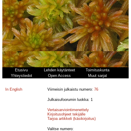
Etusivu
Lehden käytänteet
Toimituskunta
Yhteystiedot
Open Access
Muut sarjat
In English
Viimeisin julkaistu numero:
76
Julkaisufoorumin luokka: 1
Vertaisarviointimenettely
Kirjoitusohjeet tekijälle
Tarjoa artikkeli (käsikirjoitus)
Valitse numero: