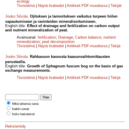
ecology
Tiivistelmä
|
Näytä lisätiedot
|
Artikkeli PDF-muodossa
|
Tekijät
Jouko Silvola
.
Ojituksen ja lannoituksen vaikutus turpeen hiilen
vapautumiseen ja ravinteiden mineralisoitumiseen.
English title:
Effect of drainage and fertilization on carbon output
and nutrient mineralization of peat.
Avainsanat:
fertilization
;
Drainage
;
Carbon balance
;
nutrient
mineralization
;
peat decomposition
Tiivistelmä
|
Näytä lisätiedot
|
Artikkeli PDF-muodossa
|
Tekijä
Jouko Silvola
.
Rahkasuon kasvusta kaasunvaihtomittausten
perusteella.
English title:
Growth of Sphagnum fuscum bog on the basis of gas
exchange measurements.
Tiivistelmä
|
Näytä lisätiedot
|
Artikkeli PDF-muodossa
|
Tekijä
Mikä tahansa sana
Kaikki sanat
Koko hakuteksti
Rekisteröidy