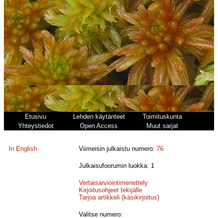
Etusivu
Lehden käytänteet
Toimituskunta
Yhteystiedot
Open Access
Muut sarjat
In English
Viimeisin julkaistu numero:
76
Julkaisufoorumin luokka: 1
Vertaisarviointimenettely
Kirjoitusohjeet tekijälle
Tarjoa artikkeli (käsikirjoitus)
Valitse numero: