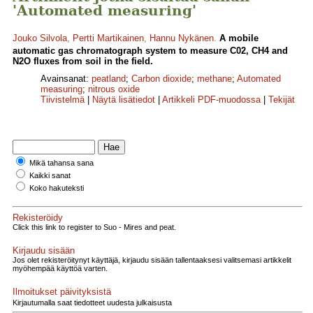
'Automated measuring'
Jouko Silvola
,
Pertti Martikainen
,
Hannu Nykänen
.
A mobile
automatic gas chromatograph system to measure C02, CH4 and
N2O fluxes from soil in the field.
Avainsanat:
peatland
;
Carbon dioxide
;
methane
;
Automated
measuring
;
nitrous oxide
Tiivistelmä
|
Näytä lisätiedot
|
Artikkeli PDF-muodossa
|
Tekijät
Mikä tahansa sana
Kaikki sanat
Koko hakuteksti
Rekisteröidy
Click this link to register to Suo - Mires and peat.
Kirjaudu sisään
Jos olet rekisteröitynyt käyttäjä, kirjaudu sisään tallentaaksesi valitsemasi artikkelit
myöhempää käyttöä varten.
Ilmoitukset päivityksistä
Kirjautumalla saat tiedotteet uudesta julkaisusta