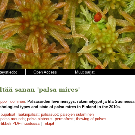
teystiedot
Open Access
Muut sarjat
ältää sanan 'palsa mires'
ppo Tuominen
.
Palsasoiden levinneisyys, rakennetyypit ja tila Suomessa 
phological types and state of palsa mires in Finland in the 2010s.
pupalsat
;
laakiopalsat
;
palsasuot
;
palsojen sulaminen
;
palsa mounds
;
palsa plateaus
;
permafrost
;
thawing of palsas
rtikkeli PDF-muodossa
|
Tekijät