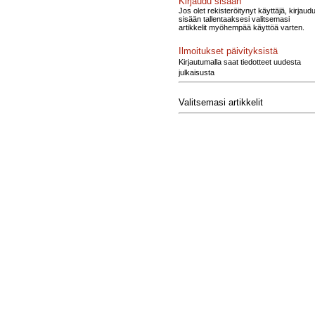
Kirjaudu sisään
Jos olet rekisteröitynyt käyttäjä, kirjaud
sisään tallentaaksesi valitsemasi
artikkelit myöhempää käyttöä varten.
Ilmoitukset päivityksistä
Kirjautumalla saat tiedotteet uudesta
julkaisusta
Valitsemasi artikkelit