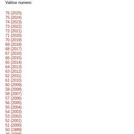
Valitse numero:
76 (2025)
75 (2024)
74 (2023)
73 (2022)
72 (2021)
71 (2020)
70 (2019)
69 (2018)
68 (2017)
67 (2016)
66 (2015)
65 (2014)
64 (2013)
63 (2012)
62 (2011)
61 (2010)
60 (2009)
59 (2008)
58 (2007)
57 (2006)
56 (2005)
55 (2004)
54 (2003)
53 (2002)
52 (2001)
51 (2000)
50 (1999)