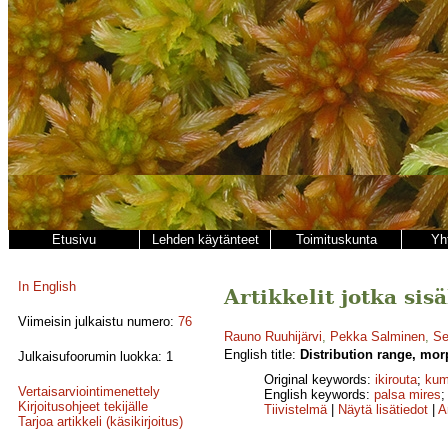
Etusivu
Lehden käytänteet
Toimituskunta
Yh
In English
Artikkelit jotka sis
Viimeisin julkaistu numero:
76
Rauno Ruuhijärvi
,
Pekka Salminen
,
Se
English title:
Distribution range, mor
Julkaisufoorumin luokka: 1
Original keywords:
ikirouta
;
kum
Vertaisarviointimenettely
English keywords:
palsa mires
Kirjoitusohjeet tekijälle
Tiivistelmä
|
Näytä lisätiedot
|
A
Tarjoa artikkeli (käsikirjoitus)