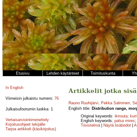
Etusivu
Lehden käytänteet
Toimituskunta
Yh
In English
Artikkelit jotka sis
Viimeisin julkaistu numero:
76
Rauno Ruuhijärvi
,
Pekka Salminen
,
Se
English title:
Distribution range, mor
Julkaisufoorumin luokka: 1
Original keywords:
ikirouta
;
kum
Vertaisarviointimenettely
English keywords:
palsa mires
Kirjoitusohjeet tekijälle
Tiivistelmä
|
Näytä lisätiedot
|
A
Tarjoa artikkeli (käsikirjoitus)