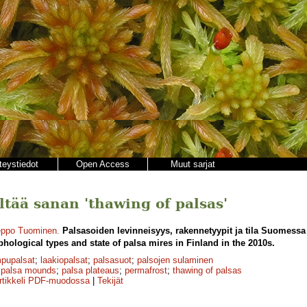
teystiedot
Open Access
Muut sarjat
ältää sanan 'thawing of palsas'
ppo Tuominen
.
Palsasoiden levinneisyys, rakennetyypit ja tila Suomessa 
phological types and state of palsa mires in Finland in the 2010s.
pupalsat
;
laakiopalsat
;
palsasuot
;
palsojen sulaminen
;
palsa mounds
;
palsa plateaus
;
permafrost
;
thawing of palsas
rtikkeli PDF-muodossa
|
Tekijät