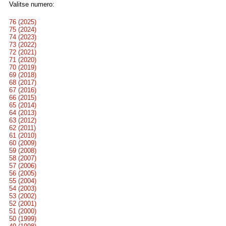
Valitse numero:
76 (2025)
75 (2024)
74 (2023)
73 (2022)
72 (2021)
71 (2020)
70 (2019)
69 (2018)
68 (2017)
67 (2016)
66 (2015)
65 (2014)
64 (2013)
63 (2012)
62 (2011)
61 (2010)
60 (2009)
59 (2008)
58 (2007)
57 (2006)
56 (2005)
55 (2004)
54 (2003)
53 (2002)
52 (2001)
51 (2000)
50 (1999)