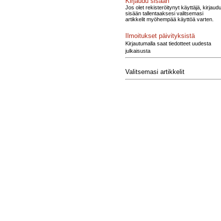
Kirjaudu sisään
Jos olet rekisteröitynyt käyttäjä, kirjaud
sisään tallentaaksesi valitsemasi
artikkelit myöhempää käyttöä varten.
Ilmoitukset päivityksistä
Kirjautumalla saat tiedotteet uudesta
julkaisusta
Valitsemasi artikkelit