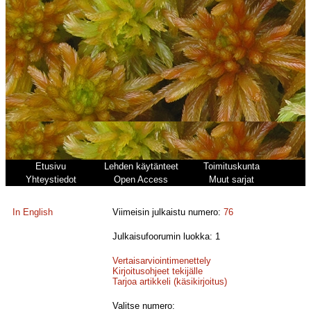
Etusivu
Lehden käytänteet
Toimituskunta
Yhteystiedot
Open Access
Muut sarjat
In English
Viimeisin julkaistu numero:
76
Julkaisufoorumin luokka: 1
Vertaisarviointimenettely
Kirjoitusohjeet tekijälle
Tarjoa artikkeli (käsikirjoitus)
Valitse numero: