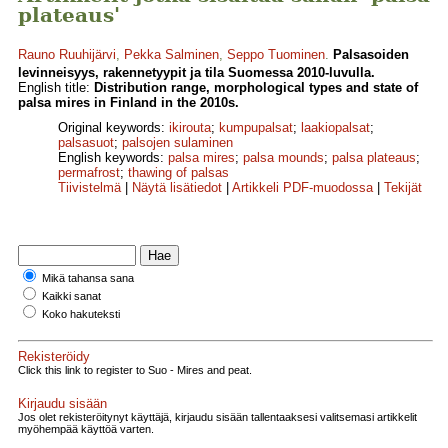
plateaus'
Rauno Ruuhijärvi
,
Pekka Salminen
,
Seppo Tuominen
.
Palsasoiden
levinneisyys, rakennetyypit ja tila Suomessa 2010-luvulla.
English title:
Distribution range, morphological types and state of
palsa mires in Finland in the 2010s.
Original keywords:
ikirouta
;
kumpupalsat
;
laakiopalsat
;
palsasuot
;
palsojen sulaminen
English keywords:
palsa mires
;
palsa mounds
;
palsa plateaus
;
permafrost
;
thawing of palsas
Tiivistelmä
|
Näytä lisätiedot
|
Artikkeli PDF-muodossa
|
Tekijät
Mikä tahansa sana
Kaikki sanat
Koko hakuteksti
Rekisteröidy
Click this link to register to Suo - Mires and peat.
Kirjaudu sisään
Jos olet rekisteröitynyt käyttäjä, kirjaudu sisään tallentaaksesi valitsemasi artikkelit
myöhempää käyttöä varten.