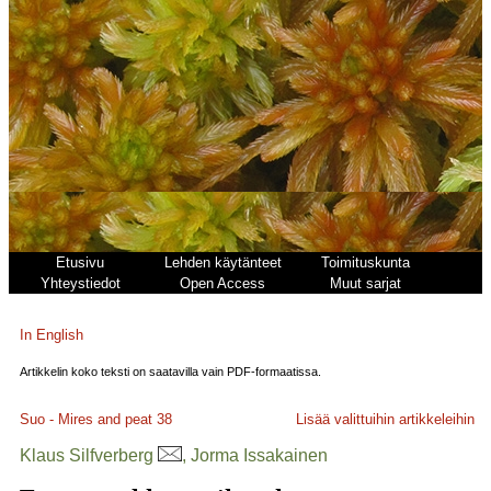
Etusivu
Lehden käytänteet
Toimituskunta
Yhteystiedot
Open Access
Muut sarjat
In English
Artikkelin koko teksti on saatavilla vain PDF-formaatissa.
Suo - Mires and peat
38
Lisää valittuihin artikkeleihin
Klaus Silfverberg
, Jorma Issakainen