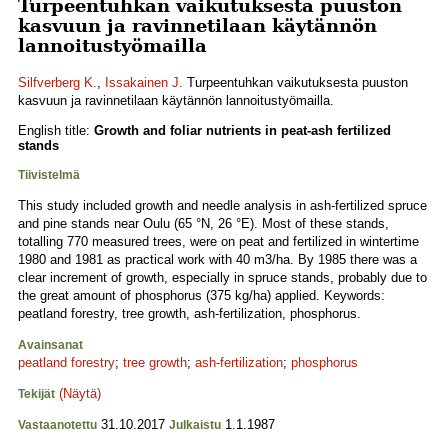
Turpeentuhkan vaikutuksesta puuston
kasvuun ja ravinnetilaan käytännön
lannoitustyömailla
Silfverberg K.
,
Issakainen J.
Turpeentuhkan vaikutuksesta puuston
kasvuun ja ravinnetilaan käytännön lannoitustyömailla.
English title:
Growth and foliar nutrients in peat-ash fertilized
stands
Tiivistelmä
This study included growth and needle analysis in ash-fertilized spruce
and pine stands near Oulu (65 °N, 26 °E). Most of these stands,
totalling 770 measured trees, were on peat and fertilized in wintertime
1980 and 1981 as practical work with 40 m3/ha. By 1985 there was a
clear increment of growth, especially in spruce stands, probably due to
the great amount of phosphorus (375 kg/ha) applied. Keywords:
peatland forestry, tree growth, ash-fertilization, phosphorus.
Avainsanat
peatland forestry
;
tree growth
;
ash-fertilization
;
phosphorus
(Näytä)
Tekijät
31.10.2017
1.1.1987
Vastaanotettu
Julkaistu