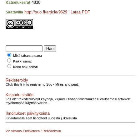
4838
Katselukerrat
http://suo.fi/article/9629
|
Lataa PDF
Saatavilla
Mikä tahansa sana
Kaikki sanat
Koko hakuteksti
Rekisteröidy
Click this link to register to Suo - Mires and peat.
Kirjaudu sisään
Jos olet rekisteröitynyt käyttäjä, kirjaudu sisään tallentaaksesi valitsemasi artikkelit
myöhempää käyttöä varten.
Ilmoitukset päivityksistä
Kirjautumalla saat tiedotteet uudesta julkaisusta
Vie viittaus EndNoteen / RefWorksiin