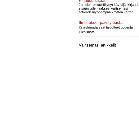
Kirjaudu sisään
Jos olet rekisteröitynyt käyttäjä, kirjaud
sisään tallentaaksesi valitsemasi
artikkelit myöhempää käyttöä varten.
Ilmoitukset päivityksistä
Kirjautumalla saat tiedotteet uudesta
julkaisusta
Valitsemasi artikkelit