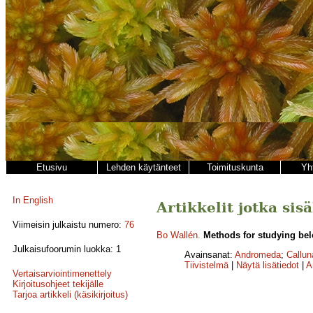
Etusivu
Lehden käytänteet
Toimituskunta
Yh
In English
Artikkelit jotka sis
Viimeisin julkaistu numero:
76
Bo Wallén
.
Methods for studying be
Julkaisufoorumin luokka: 1
Avainsanat:
Andromeda
;
Callun
Tiivistelmä
|
Näytä lisätiedot
|
A
Vertaisarviointimenettely
Kirjoitusohjeet tekijälle
Tarjoa artikkeli (käsikirjoitus)