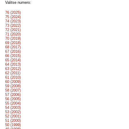
Valitse numero:
76 (2025)
75 (2024)
74 (2023)
73 (2022)
72 (2021)
71 (2020)
70 (2019)
69 (2018)
68 (2017)
67 (2016)
66 (2015)
65 (2014)
64 (2013)
63 (2012)
62 (2011)
61 (2010)
60 (2009)
59 (2008)
58 (2007)
57 (2006)
56 (2005)
55 (2004)
54 (2003)
53 (2002)
52 (2001)
51 (2000)
50 (1999)