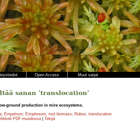
teystiedot
Open Access
Muut sarjat
ältää sanan 'translocation'
low-ground production in mire ecosystems.
a
;
Empetrum
;
Eriophorum
;
root biomass
;
Rubus
;
translocation
rtikkeli PDF-muodossa
|
Tekijä