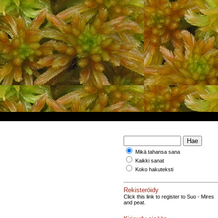
Mikä tahansa sana
Kaikki sanat
Koko hakuteksti
Rekisteröidy
Click this link to register to Suo - Mires
and peat.