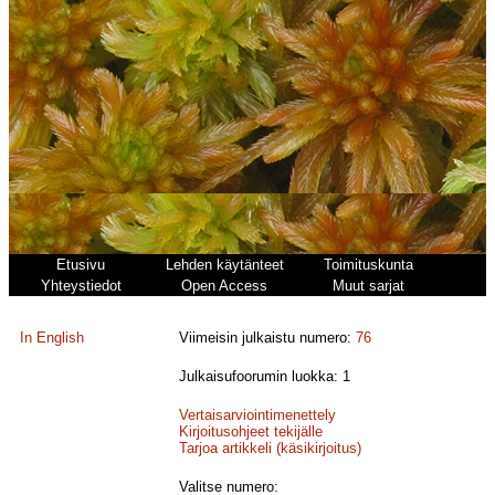
Etusivu
Lehden käytänteet
Toimituskunta
Yhteystiedot
Open Access
Muut sarjat
In English
Viimeisin julkaistu numero:
76
Julkaisufoorumin luokka: 1
Vertaisarviointimenettely
Kirjoitusohjeet tekijälle
Tarjoa artikkeli (käsikirjoitus)
Valitse numero: