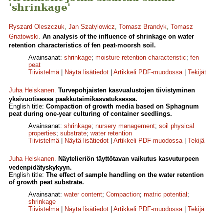
'shrinkage'
Ryszard Oleszczuk
,
Jan Szatylowicz
,
Tomasz Brandyk
,
Tomasz
Gnatowski
.
An analysis of the influence of shrinkage on water
retention characteristics of fen peat-moorsh soil.
Avainsanat:
shrinkage
;
moisture retention characteristic
;
fen
peat
Tiivistelmä
|
Näytä lisätiedot
|
Artikkeli PDF-muodossa
|
Tekijät
Juha Heiskanen
.
Turvepohjaisten kasvualustojen tiivistyminen
yksivuotisessa paakkutaimikasvatuksessa.
English title:
Compaction of growth media based on Sphagnum
peat during one-year culturing of container seedlings.
Avainsanat:
shrinkage
;
nursery management
;
soil physical
properties
;
substrate
;
water retention
Tiivistelmä
|
Näytä lisätiedot
|
Artikkeli PDF-muodossa
|
Tekijä
Juha Heiskanen
.
Näytelieriön täyttötavan vaikutus kasvuturpeen
vedenpidätyskykyyn.
English title:
The effect of sample handling on the water retention
of growth peat substrate.
Avainsanat:
water content
;
Compaction
;
matric potential
;
shrinkage
Tiivistelmä
|
Näytä lisätiedot
|
Artikkeli PDF-muodossa
|
Tekijä