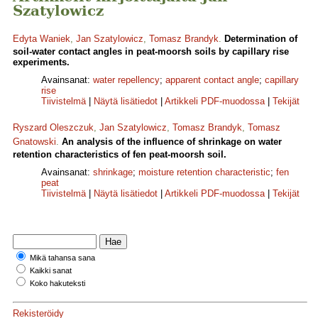
Szatylowicz
Edyta Waniek
,
Jan Szatylowicz
,
Tomasz Brandyk
.
Determination of
soil-water contact angles in peat-moorsh soils by capillary rise
experiments.
Avainsanat:
water repellency
;
apparent contact angle
;
capillary
rise
Tiivistelmä
|
Näytä lisätiedot
|
Artikkeli PDF-muodossa
|
Tekijät
Ryszard Oleszczuk
,
Jan Szatylowicz
,
Tomasz Brandyk
,
Tomasz
Gnatowski
.
An analysis of the influence of shrinkage on water
retention characteristics of fen peat-moorsh soil.
Avainsanat:
shrinkage
;
moisture retention characteristic
;
fen
peat
Tiivistelmä
|
Näytä lisätiedot
|
Artikkeli PDF-muodossa
|
Tekijät
Mikä tahansa sana
Kaikki sanat
Koko hakuteksti
Rekisteröidy