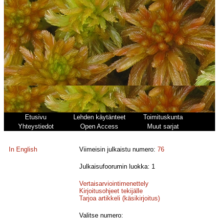
Etusivu
Lehden käytänteet
Toimituskunta
Yhteystiedot
Open Access
Muut sarjat
In English
Viimeisin julkaistu numero:
76
Julkaisufoorumin luokka: 1
Vertaisarviointimenettely
Kirjoitusohjeet tekijälle
Tarjoa artikkeli (käsikirjoitus)
Valitse numero: