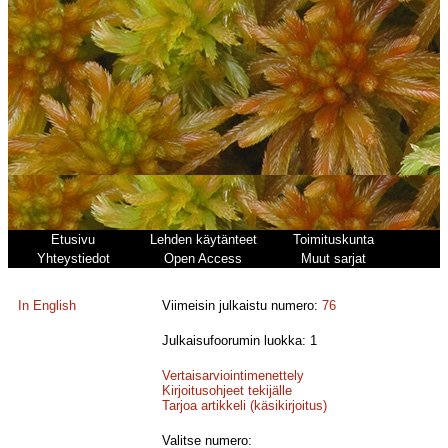
Etusivu
Lehden käytänteet
Toimituskunta
Yhteystiedot
Open Access
Muut sarjat
In English
Viimeisin julkaistu numero:
76
Julkaisufoorumin luokka: 1
Vertaisarviointimenettely
Kirjoitusohjeet tekijälle
Tarjoa artikkeli (käsikirjoitus)
Valitse numero: