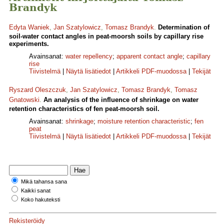
Brandyk
Edyta Waniek
,
Jan Szatylowicz
,
Tomasz Brandyk
.
Determination of
soil-water contact angles in peat-moorsh soils by capillary rise
experiments.
Avainsanat:
water repellency
;
apparent contact angle
;
capillary
rise
Tiivistelmä
|
Näytä lisätiedot
|
Artikkeli PDF-muodossa
|
Tekijät
Ryszard Oleszczuk
,
Jan Szatylowicz
,
Tomasz Brandyk
,
Tomasz
Gnatowski
.
An analysis of the influence of shrinkage on water
retention characteristics of fen peat-moorsh soil.
Avainsanat:
shrinkage
;
moisture retention characteristic
;
fen
peat
Tiivistelmä
|
Näytä lisätiedot
|
Artikkeli PDF-muodossa
|
Tekijät
Mikä tahansa sana
Kaikki sanat
Koko hakuteksti
Rekisteröidy