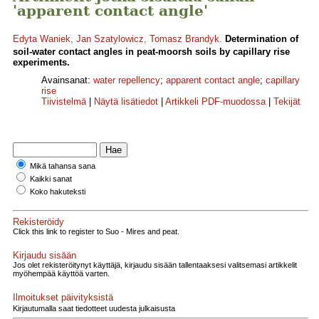
'apparent contact angle'
Edyta Waniek
,
Jan Szatylowicz
,
Tomasz Brandyk
.
Determination of
soil-water contact angles in peat-moorsh soils by capillary rise
experiments.
Avainsanat:
water repellency
;
apparent contact angle
;
capillary
rise
Tiivistelmä
|
Näytä lisätiedot
|
Artikkeli PDF-muodossa
|
Tekijät
Mikä tahansa sana
Kaikki sanat
Koko hakuteksti
Rekisteröidy
Click this link to register to Suo - Mires and peat.
Kirjaudu sisään
Jos olet rekisteröitynyt käyttäjä, kirjaudu sisään tallentaaksesi valitsemasi artikkelit
myöhempää käyttöä varten.
Ilmoitukset päivityksistä
Kirjautumalla saat tiedotteet uudesta julkaisusta