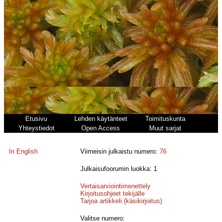
Etusivu
Lehden käytänteet
Toimituskunta
Yhteystiedot
Open Access
Muut sarjat
In English
Viimeisin julkaistu numero:
76
Julkaisufoorumin luokka: 1
Vertaisarviointimenettely
Kirjoitusohjeet tekijälle
Tarjoa artikkeli (käsikirjoitus)
Valitse numero: