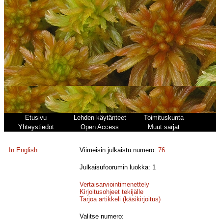
Etusivu
Lehden käytänteet
Toimituskunta
Yhteystiedot
Open Access
Muut sarjat
In English
Viimeisin julkaistu numero:
76
Julkaisufoorumin luokka: 1
Vertaisarviointimenettely
Kirjoitusohjeet tekijälle
Tarjoa artikkeli (käsikirjoitus)
Valitse numero: