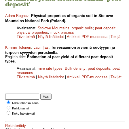
deposit'
Adam Bogacz
.
Physical properties of organic soil in Sto owe
Mountains National Park (Poland).
Avainsanat:
Stolowe Mountains
;
organic soils
;
peat deposit
;
physical properties
;
muck process
Tiivistelmä
|
Näytä lisätiedot
|
Artikkeli PDF-muodossa
|
Tekijä
Kimmo Tolonen
,
Lauri Ijäs
.
Turvesaannon arviointi suotyypin ja
turpeen syvyyden perusteella.
English title:
Estimation of peat yield of different peat deposit
types.
Avainsanat:
mire site types
;
Bulk density
;
peat deposits
;
peat
resources
Tiivistelmä
|
Näytä lisätiedot
|
Artikkeli PDF-muodossa
|
Tekijät
Mikä tahansa sana
Kaikki sanat
Koko hakuteksti
Rekisteröidy