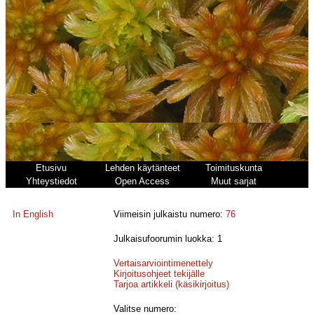
Etusivu
Lehden käytänteet
Toimituskunta
Yhteystiedot
Open Access
Muut sarjat
In English
Viimeisin julkaistu numero:
76
Julkaisufoorumin luokka: 1
Vertaisarviointimenettely
Kirjoitusohjeet tekijälle
Tarjoa artikkeli (käsikirjoitus)
Valitse numero: