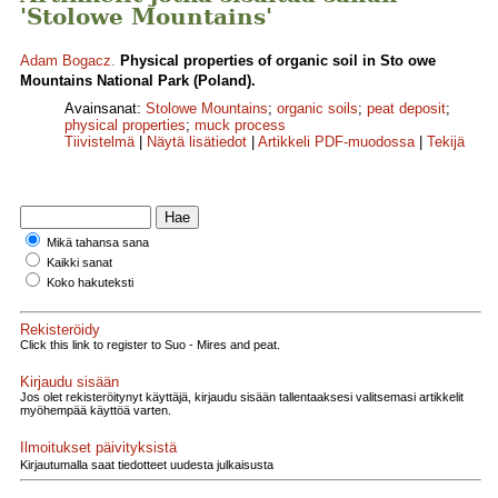
'Stolowe Mountains'
Adam Bogacz
.
Physical properties of organic soil in Sto owe
Mountains National Park (Poland).
Avainsanat:
Stolowe Mountains
;
organic soils
;
peat deposit
;
physical properties
;
muck process
Tiivistelmä
|
Näytä lisätiedot
|
Artikkeli PDF-muodossa
|
Tekijä
Mikä tahansa sana
Kaikki sanat
Koko hakuteksti
Rekisteröidy
Click this link to register to Suo - Mires and peat.
Kirjaudu sisään
Jos olet rekisteröitynyt käyttäjä, kirjaudu sisään tallentaaksesi valitsemasi artikkelit
myöhempää käyttöä varten.
Ilmoitukset päivityksistä
Kirjautumalla saat tiedotteet uudesta julkaisusta