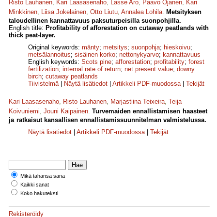
Risto Lauhanen
,
Kari Laasasenaho
,
Lasse Aro
,
Paavo Ojanen
,
Kari
Minkkinen
,
Liisa Jokelainen
,
Otto Liutu
,
Annalea Lohila
.
Metsityksen
taloudellinen kannattavuus paksuturpeisilla suonpohjilla.
English title:
Profitability of afforestation on cutaway peatlands with
thick peat-layer.
Original keywords:
mänty
;
metsitys
;
suonpohja
;
hieskoivu
;
metsälannoitus
;
sisäinen korko
;
netto­nykyarvo
;
kannattavuus
English keywords:
Scots pine
;
afforestation
;
profitability
;
forest
fertilization
;
internal rate of return
;
net present value
;
downy
birch
;
cutaway peatlands
Tiivistelmä
|
Näytä lisätiedot
|
Artikkeli PDF-muodossa
|
Tekijät
Kari Laasasenaho
,
Risto Lauhanen
,
Marjastiina Teixeira
,
Teija
Koivuniemi
,
Jouni Kaipainen
.
Turvemaiden ennallistamisen haasteet
ja ratkaisut kansallisen ennallistamissuunnitelman valmistelussa.
Näytä lisätiedot
|
Artikkeli PDF-muodossa
|
Tekijät
Mikä tahansa sana
Kaikki sanat
Koko hakuteksti
Rekisteröidy