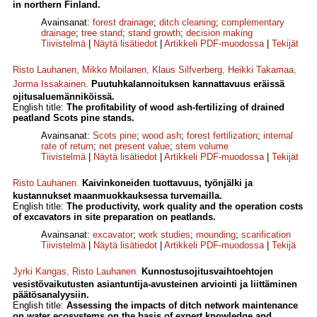
in northern Finland.
Avainsanat:
forest drainage
;
ditch cleaning
;
complementary
drainage
;
tree stand
;
stand growth
;
decision making
Tiivistelmä
|
Näytä lisätiedot
|
Artikkeli PDF-muodossa
|
Tekijät
Risto Lauhanen
,
Mikko Moilanen
,
Klaus Silfverberg
,
Heikki Takamaa
,
Jorma Issakainen
.
Puutuhkalannoituksen kannattavuus eräissä
ojitusaluemänniköissä.
English title:
The profitability of wood ash-fertilizing of drained
peatland Scots pine stands.
Avainsanat:
Scots pine
;
wood ash
;
forest fertilization
;
internal
rate of return
;
net present value
;
stem volume
Tiivistelmä
|
Näytä lisätiedot
|
Artikkeli PDF-muodossa
|
Tekijät
Risto Lauhanen
.
Kaivinkoneiden tuottavuus, työnjälki ja
kustannukset maanmuokkauksessa turvemailla.
English title:
The productivity, work quality and the operation costs
of excavators in site preparation on peatlands.
Avainsanat:
excavator
;
work studies
;
mounding
;
scarification
Tiivistelmä
|
Näytä lisätiedot
|
Artikkeli PDF-muodossa
|
Tekijä
Jyrki Kangas
,
Risto Lauhanen
.
Kunnostusojitusvaihtoehtojen
vesistövaikutusten asiantuntija-avusteinen arviointi ja liittäminen
päätösanalyysiin.
English title:
Assessing the impacts of ditch network maintenance
on water ecosystems on the basis of expert knowledge and