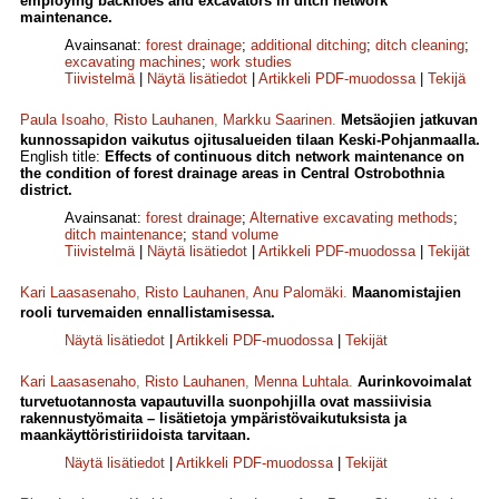
employing backhoes and excavators in ditch network
maintenance.
Avainsanat:
forest drainage
;
additional ditching
;
ditch cleaning
;
excavating machines
;
work studies
Tiivistelmä
|
Näytä lisätiedot
|
Artikkeli PDF-muodossa
|
Tekijä
Paula Isoaho
,
Risto Lauhanen
,
Markku Saarinen
.
Metsäojien jatkuvan
kunnossapidon vaikutus ojitusalueiden tilaan Keski-Pohjanmaalla.
English title:
Effects of continuous ditch network maintenance on
the condition of forest drainage areas in Central Ostrobothnia
district.
Avainsanat:
forest drainage
;
Alternative excavating methods
;
ditch maintenance
;
stand volume
Tiivistelmä
|
Näytä lisätiedot
|
Artikkeli PDF-muodossa
|
Tekijät
Kari Laasasenaho
,
Risto Lauhanen
,
Anu Palomäki
.
Maanomistajien
rooli turvemaiden ennallistamisessa.
Näytä lisätiedot
|
Artikkeli PDF-muodossa
|
Tekijät
Kari Laasasenaho
,
Risto Lauhanen
,
Menna Luhtala
.
Aurinkovoimalat
turvetuotannosta vapautuvilla suonpohjilla ovat massiivisia
rakennustyömaita – lisätietoja ympäristövaikutuksista ja
maankäyttöristiriidoista tarvitaan.
Näytä lisätiedot
|
Artikkeli PDF-muodossa
|
Tekijät