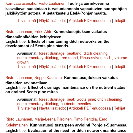
Kari Laasasenaho
,
Risto Lauhanen
.
Tuuli- ja aurinkovoima
kasvattavat suosiotaan turvetuotannosta vapautuvien suonpohjien
jälki­käyttömuotona: Aluetarkastelu Etelä-Pohjanmaalta.
Tiivistelmä
|
Näytä lisätiedot
|
Artikkeli PDF-muodossa
|
Tekijät
Risto Lauhanen
,
Erkki Ahti
.
Kunnostusojituksen vaikutus
rämemänniköiden kehitykseen.
English title:
Effects of maintaining ditch networks on the
development of Scots pine stands.
Avainsanat:
forest drainage
;
peatland
;
ditch cleaning
;
complementary ditching
;
tree stand
;
Pinus sylvestris L.
;
volume
growth
Tiivistelmä
|
Näytä lisätiedot
|
Artikkeli PDF-muodossa
|
Tekijät
Risto Lauhanen
,
Seppo Kaunisto
.
Kunnostusojituksen vaikutus
rämeiden ravinnetilaan.
English title:
Effect of drainage maintenance on the nutrient status
on drained Scots pine mires.
Avainsanat:
forest drainage
;
peat
;
Scots pine
;
ditch cleaning
;
complementary ditching
;
nutrients
;
needles
Tiivistelmä
|
Näytä lisätiedot
|
Artikkeli PDF-muodossa
|
Tekijät
Risto Lauhanen
,
Marja-Leena Piiroinen
,
Timo Penttilä
,
Eero
Kolehmainen
.
Kunnostusojitustarpeen arviointi Pohjois-Suomessa.
English title:
Evaluation of the need for ditch network maintenance