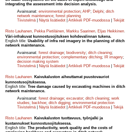
integrating the assessment into decision analysis.
Avainsanat:
environmental protection
;
AHP
;
Delphi
;
ditch
network maintenance
;
forest planning
Tiivistelmä
|
Näytä lisätiedot
|
Artikkeli PDF-muodossa
|
Tekijät
Risto Lauhanen
,
Pekka Pietiläinen
,
Markku Saarinen
,
Eljas Heikkinen
.
Väri-infrakuvat kunnostusojituksen kohdevalinnan tukena.
English title:
Usability of infra red imagery in the planning of ditch
network maintenance.
Avainsanat:
forest drainage
;
biodiversity
;
ditch cleaning
;
environmental protection
;
complementary ditching
;
IR imagery
;
decision making system
Tiivistelmä
|
Näytä lisätiedot
|
Artikkeli PDF-muodossa
|
Tekijät
Risto Lauhanen
.
Kaivukaluston aiheuttamat puustovauriot
kunnostusojituksessa.
English title:
Tree damage caused by excavating machines in ditch
network maintenance.
Avainsanat:
forest drainage
;
excavator
;
ditch cleaning
;
work
studies
;
backhoe
;
ditch digging
;
environmental protection
Tiivistelmä
|
Näytä lisätiedot
|
Artikkeli PDF-muodossa
|
Tekijä
Risto Lauhanen
.
Kaivukaluston tuottavuus, työnjalki ja
kustannukset kunnostusojituksessa.
English title:
The productivity, work quality and the costs of