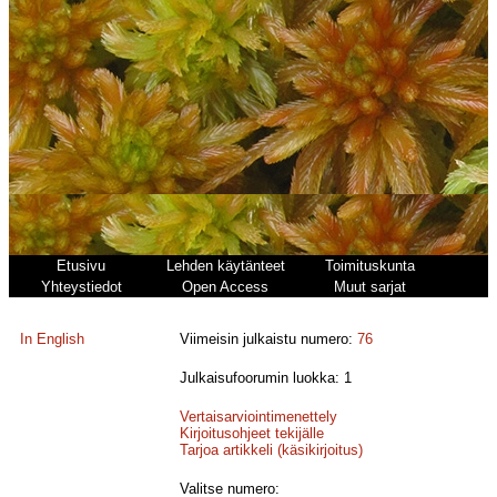
Etusivu
Lehden käytänteet
Toimituskunta
Yhteystiedot
Open Access
Muut sarjat
In English
Viimeisin julkaistu numero:
76
Julkaisufoorumin luokka: 1
Vertaisarviointimenettely
Kirjoitusohjeet tekijälle
Tarjoa artikkeli (käsikirjoitus)
Valitse numero: