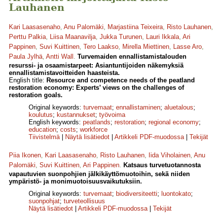
Lauhanen
Kari Laasasenaho
,
Anu Palomäki
,
Marjastiina Teixeira
,
Risto Lauhanen
,
Perttu Palkia
,
Liisa Maanavilja
,
Jukka Turunen
,
Lauri Ikkala
,
Ari
Pappinen
,
Suvi Kuittinen
,
Tero Laakso
,
Mirella Miettinen
,
Lasse Aro
,
Paula Jylhä
,
Antti Wall
.
Turvemaiden ennallistamistalouden
resurssi- ja osaamistarpeet: Asiantuntijoiden näkemyksiä
ennallistamistavoitteiden haasteista.
English title:
Resource and competence needs of the peatland
restoration economy: Experts’ views on the challenges of
restoration goals.
Original keywords:
turvemaat
;
ennallistaminen
;
aluetalous
;
koulutus
;
kustannukset
;
työvoima
English keywords:
peatlands
;
restoration
;
regional economy
;
education
;
costs
;
workforce
Tiivistelmä
|
Näytä lisätiedot
|
Artikkeli PDF-muodossa
|
Tekijät
Piia Ikonen
,
Kari Laasasenaho
,
Risto Lauhanen
,
Iida Viholainen
,
Anu
Palomäki
,
Suvi Kuittinen
,
Ari Pappinen
.
Katsaus turvetuotannosta
vapautuvien suonpohjien jälkikäyttömuotoihin, sekä niiden
ympäristö- ja monimuotoisuusvaikutuksiin.
Original keywords:
turvemaat
;
biodiversiteetti
;
luontokato
;
suonpohjat
;
turveteollisuus
Näytä lisätiedot
|
Artikkeli PDF-muodossa
|
Tekijät