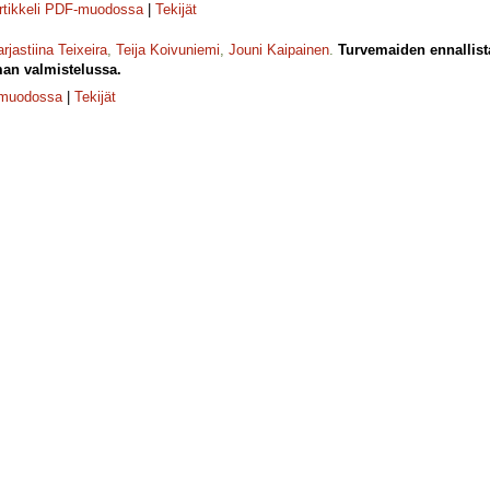
rtikkeli PDF-muodossa
|
Tekijät
rjastiina Teixeira
,
Teija Koivuniemi
,
Jouni Kaipainen
.
Turvemaiden ennallist
man valmistelussa.
-muodossa
|
Tekijät