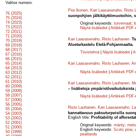
Valitse numero:
Piia Ikonen
,
Kari Laasasenaho
,
Risto 
76 (2025)
suonpohjien jälkikäyttömuotoihin, 
75 (2024)
74 (2023)
Original keywords:
turvemaat
;
b
73 (2022)
Näytä lisätiedot
|
Artikkeli PDF
72 (2021)
71 (2020)
Kari Laasasenaho
,
Risto Lauhanen
.
Tu
70 (2019)
Aluetarkastelu Etelä-Pohjanmaalta.
69 (2018)
68 (2017)
Tiivistelmä
|
Näytä lisätiedot
|
A
67 (2016)
66 (2015)
65 (2014)
Kari Laasasenaho
,
Risto Lauhanen
,
An
64 (2013)
Näytä lisätiedot
|
Artikkeli PDF
63 (2012)
62 (2011)
61 (2010)
Kari Laasasenaho
,
Risto Lauhanen
,
Me
60 (2009)
– lisätietoja ympäristövaikutuksista 
59 (2008)
58 (2007)
Näytä lisätiedot
|
Artikkeli PDF
57 (2006)
56 (2005)
Risto Lauhanen
,
Kari Laasasenaho
,
La
55 (2004)
kannattavuus paksuturpeisilla suonp
54 (2003)
English title:
Profitability of afforest
53 (2002)
52 (2001)
Original keywords:
mänty
;
mets
51 (2000)
English keywords:
Scots pine
;
50 (1999)
peatlands