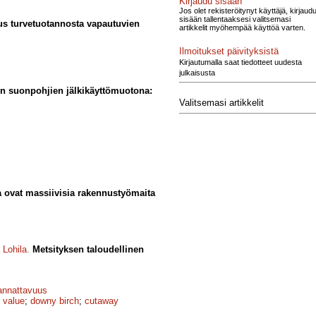
Kirjaudu sisään
Jos olet rekisteröitynyt käyttäjä, kirjaud
sisään tallentaaksesi valitsemasi
us turvetuotannosta vapautuvien
artikkelit myöhempää käyttöä varten.
Ilmoitukset päivityksistä
Kirjautumalla saat tiedotteet uudesta
julkaisusta
en suonpohjien jälki­käyttömuotona:
Valitsemasi artikkelit
a ovat massiivisia rakennustyömaita
 Lohila
.
Metsityksen taloudellinen
annattavuus
 value
;
downy birch
;
cutaway