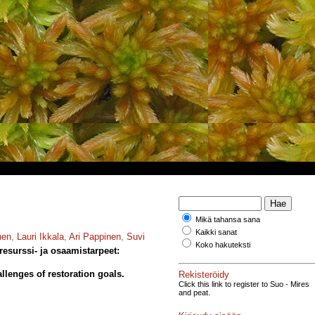
Mikä tahansa sana
Kaikki sanat
nen
,
Lauri Ikkala
,
Ari Pappinen
,
Suvi
Koko hakuteksti
esurssi- ja osaamistarpeet:
lenges of restoration goals.
Rekisteröidy
Click this link to register to Suo - Mires
and peat.