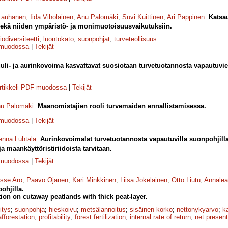
Lauhanen
,
Iida Viholainen
,
Anu Palomäki
,
Suvi Kuittinen
,
Ari Pappinen
.
Katsa
sekä niiden ympäristö- ja monimuotoisuusvaikutuksiin.
iodiversiteetti
;
luontokato
;
suonpohjat
;
turveteollisuus
-muodossa
|
Tekijät
uli- ja aurinkovoima kasvattavat suosiotaan turvetuotannosta vapautuvi
rtikkeli PDF-muodossa
|
Tekijät
u Palomäki
.
Maanomistajien rooli turvemaiden ennallistamisessa.
-muodossa
|
Tekijät
nna Luhtala
.
Aurinkovoimalat turvetuotannosta vapautuvilla suonpohjill
ja maankäyttöristiriidoista tarvitaan.
-muodossa
|
Tekijät
sse Aro
,
Paavo Ojanen
,
Kari Minkkinen
,
Liisa Jokelainen
,
Otto Liutu
,
Annalea
ohjilla.
ation on cutaway peatlands with thick peat-layer.
itys
;
suonpohja
;
hieskoivu
;
metsälannoitus
;
sisäinen korko
;
netto­nykyarvo
;
k
afforestation
;
profitability
;
forest fertilization
;
internal rate of return
;
net present