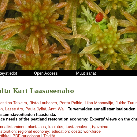
teystiedot
Open Access
Muut sarjat
jalta Kari Laasasenaho
astiina Teixeira
,
Risto Lauhanen
,
Perttu Palkia
,
Liisa Maanavilja
,
Jukka Turu
en
,
Lasse Aro
,
Paula Jylhä
,
Antti Wall
.
Turvemaiden ennallistamistalouden r
stamistavoitteiden haasteista.
 needs of the peatland restoration economy: Experts’ views on the chal
nnallistaminen
;
aluetalous
;
koulutus
;
kustannukset
;
työvoima
estoration
;
regional economy
;
education
;
costs
;
workforce
rtikkeli PDF-muodossa
|
Tekijät