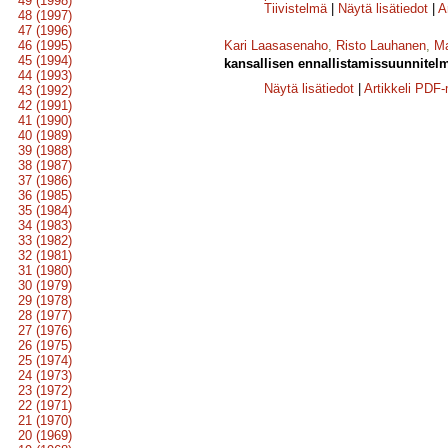
49 (1998)
Tiivistelmä
|
Näytä lisätiedot
|
A
48 (1997)
47 (1996)
46 (1995)
Kari Laasasenaho
,
Risto Lauhanen
,
Ma
45 (1994)
kansallisen ennallistamissuunnitel
44 (1993)
Näytä lisätiedot
|
Artikkeli PDF
43 (1992)
42 (1991)
41 (1990)
40 (1989)
39 (1988)
38 (1987)
37 (1986)
36 (1985)
35 (1984)
34 (1983)
33 (1982)
32 (1981)
31 (1980)
30 (1979)
29 (1978)
28 (1977)
27 (1976)
26 (1975)
25 (1974)
24 (1973)
23 (1972)
22 (1971)
21 (1970)
20 (1969)