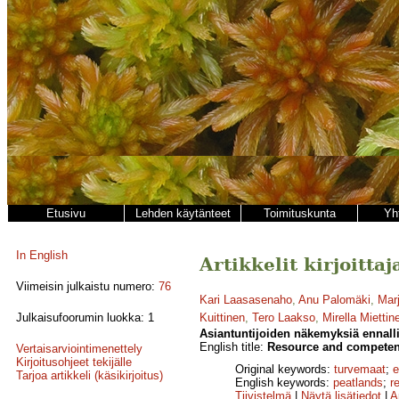
Etusivu
Lehden käytänteet
Toimituskunta
Yh
In English
Artikkelit kirjoitta
Viimeisin julkaistu numero:
76
Kari Laasasenaho
,
Anu Palomäki
,
Marj
Julkaisufoorumin luokka: 1
Kuittinen
,
Tero Laakso
,
Mirella Miettin
Asiantuntijoiden näkemyksiä ennalli
English title:
Resource and competence
Vertaisarviointimenettely
Kirjoitusohjeet tekijälle
Original keywords:
turvemaat
;
e
Tarjoa artikkeli (käsikirjoitus)
English keywords:
peatlands
;
r
Tiivistelmä
|
Näytä lisätiedot
|
A