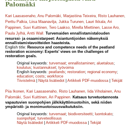
Palomäki
Kari Laasasenaho
,
Anu Palomäki
,
Marjastiina Teixeira
,
Risto Lauhanen
,
Perttu Palkia
,
Liisa Maanavilja
,
Jukka Turunen
,
Lauri Ikkala
,
Ari
Pappinen
,
Suvi Kuittinen
,
Tero Laakso
,
Mirella Miettinen
,
Lasse Aro
,
Paula Jylhä
,
Antti Wall
.
Turvemaiden ennallistamistalouden
resurssi- ja osaamistarpeet: Asiantuntijoiden näkemyksiä
ennallistamistavoitteiden haasteista.
English title:
Resource and competence needs of the peatland
restoration economy: Experts’ views on the challenges of
restoration goals.
Original keywords:
turvemaat
;
ennallistaminen
;
aluetalous
;
koulutus
;
kustannukset
;
työvoima
English keywords:
peatlands
;
restoration
;
regional economy
;
education
;
costs
;
workforce
Tiivistelmä
|
Näytä lisätiedot
|
Artikkeli PDF-muodossa
|
Tekijät
Piia Ikonen
,
Kari Laasasenaho
,
Risto Lauhanen
,
Iida Viholainen
,
Anu
Palomäki
,
Suvi Kuittinen
,
Ari Pappinen
.
Katsaus turvetuotannosta
vapautuvien suonpohjien jälkikäyttömuotoihin, sekä niiden
ympäristö- ja monimuotoisuusvaikutuksiin.
Original keywords:
turvemaat
;
biodiversiteetti
;
luontokato
;
suonpohjat
;
turveteollisuus
Näytä lisätiedot
|
Artikkeli PDF-muodossa
|
Tekijät