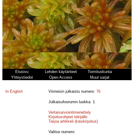
Etusivu
Lehden käytänteet
Toimituskunta
Yhteystiedot
Open Access
Muut sarjat
In English
Viimeisin julkaistu numero:
76
Julkaisufoorumin luokka: 1
Vertaisarviointimenettely
Kirjoitusohjeet tekijälle
Tarjoa artikkeli (käsikirjoitus)
Valitse numero: