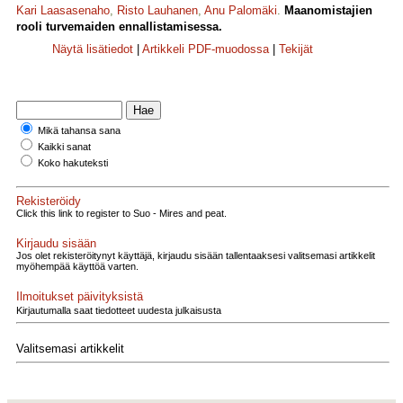
Kari Laasasenaho
,
Risto Lauhanen
,
Anu Palomäki
.
Maanomistajien
rooli turvemaiden ennallistamisessa.
Näytä lisätiedot
|
Artikkeli PDF-muodossa
|
Tekijät
Mikä tahansa sana
Kaikki sanat
Koko hakuteksti
Rekisteröidy
Click this link to register to Suo - Mires and peat.
Kirjaudu sisään
Jos olet rekisteröitynyt käyttäjä, kirjaudu sisään tallentaaksesi valitsemasi artikkelit
myöhempää käyttöä varten.
Ilmoitukset päivityksistä
Kirjautumalla saat tiedotteet uudesta julkaisusta
Valitsemasi artikkelit