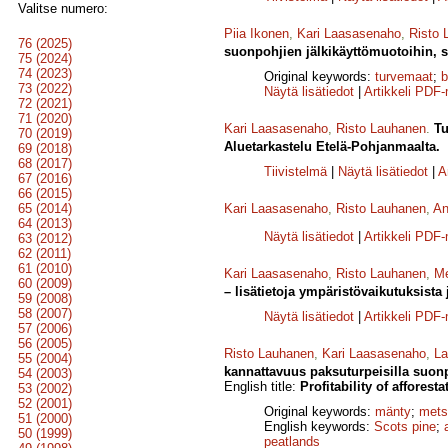
Valitse numero:
Piia Ikonen
,
Kari Laasasenaho
,
Risto 
76 (2025)
suonpohjien jälkikäyttömuotoihin, 
75 (2024)
74 (2023)
Original keywords:
turvemaat
;
b
73 (2022)
Näytä lisätiedot
|
Artikkeli PDF
72 (2021)
71 (2020)
Kari Laasasenaho
,
Risto Lauhanen
.
Tu
70 (2019)
Aluetarkastelu Etelä-Pohjanmaalta.
69 (2018)
68 (2017)
Tiivistelmä
|
Näytä lisätiedot
|
A
67 (2016)
66 (2015)
65 (2014)
Kari Laasasenaho
,
Risto Lauhanen
,
An
64 (2013)
Näytä lisätiedot
|
Artikkeli PDF
63 (2012)
62 (2011)
61 (2010)
Kari Laasasenaho
,
Risto Lauhanen
,
Me
60 (2009)
– lisätietoja ympäristövaikutuksista 
59 (2008)
58 (2007)
Näytä lisätiedot
|
Artikkeli PDF
57 (2006)
56 (2005)
Risto Lauhanen
,
Kari Laasasenaho
,
La
55 (2004)
kannattavuus paksuturpeisilla suonp
54 (2003)
English title:
Profitability of afforest
53 (2002)
52 (2001)
Original keywords:
mänty
;
mets
51 (2000)
English keywords:
Scots pine
;
50 (1999)
peatlands