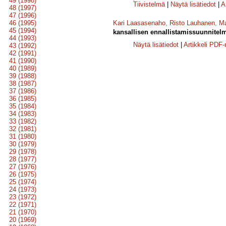
49 (1998)
Tiivistelmä
|
Näytä lisätiedot
|
A
48 (1997)
47 (1996)
46 (1995)
Kari Laasasenaho
,
Risto Lauhanen
,
Ma
45 (1994)
kansallisen ennallistamissuunnitel
44 (1993)
Näytä lisätiedot
|
Artikkeli PDF
43 (1992)
42 (1991)
41 (1990)
40 (1989)
39 (1988)
38 (1987)
37 (1986)
36 (1985)
35 (1984)
34 (1983)
33 (1982)
32 (1981)
31 (1980)
30 (1979)
29 (1978)
28 (1977)
27 (1976)
26 (1975)
25 (1974)
24 (1973)
23 (1972)
22 (1971)
21 (1970)
20 (1969)