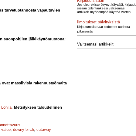
Kirjaudu sisään
Jos olet rekisteröitynyt käyttäjä, kirjaud
sisään tallentaaksesi valitsemasi
us turvetuotannosta vapautuvien
artikkelit myöhempää käyttöä varten.
Ilmoitukset päivityksistä
Kirjautumalla saat tiedotteet uudesta
julkaisusta
en suonpohjien jälki­käyttömuotona:
Valitsemasi artikkelit
a ovat massiivisia rakennustyömaita
 Lohila
.
Metsityksen taloudellinen
annattavuus
 value
;
downy birch
;
cutaway