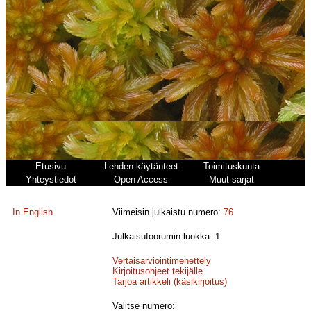
Etusivu
Lehden käytänteet
Toimituskunta
Yhteystiedot
Open Access
Muut sarjat
In English
Viimeisin julkaistu numero:
76
Julkaisufoorumin luokka: 1
Vertaisarviointimenettely
Kirjoitusohjeet tekijälle
Tarjoa artikkeli (käsikirjoitus)
Valitse numero: