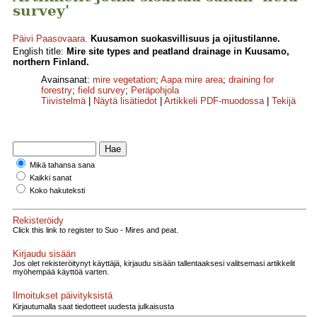
survey'
Päivi Paasovaara
.
Kuusamon suokasvillisuus ja ojitustilanne.
English title:
Mire site types and peatland drainage in Kuusamo,
northern Finland.
Avainsanat:
mire vegetation
;
Aapa mire area
;
draining for
forestry
;
field survey
;
Peräpohjola
Tiivistelmä
|
Näytä lisätiedot
|
Artikkeli PDF-muodossa
|
Tekijä
Mikä tahansa sana
Kaikki sanat
Koko hakuteksti
Rekisteröidy
Click this link to register to Suo - Mires and peat.
Kirjaudu sisään
Jos olet rekisteröitynyt käyttäjä, kirjaudu sisään tallentaaksesi valitsemasi artikkelit
myöhempää käyttöä varten.
Ilmoitukset päivityksistä
Kirjautumalla saat tiedotteet uudesta julkaisusta