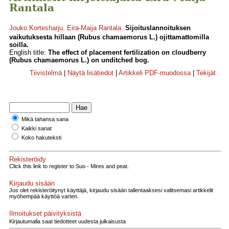
Rantala
Jouko Kortesharju
,
Eira-Maija Rantala
.
Sijoituslannoituksen
vaikutuksesta hillaan (Rubus chamaemorus L.) ojittamattomilla
soilla.
English title:
The effect of placement fertilization on cloudberry
(Rubus chamaemorus L.) on unditched bog.
Tiivistelmä
|
Näytä lisätiedot
|
Artikkeli PDF-muodossa
|
Tekijät
Mikä tahansa sana
Kaikki sanat
Koko hakuteksti
Rekisteröidy
Click this link to register to Suo - Mires and peat.
Kirjaudu sisään
Jos olet rekisteröitynyt käyttäjä, kirjaudu sisään tallentaaksesi valitsemasi artikkelit
myöhempää käyttöä varten.
Ilmoitukset päivityksistä
Kirjautumalla saat tiedotteet uudesta julkaisusta