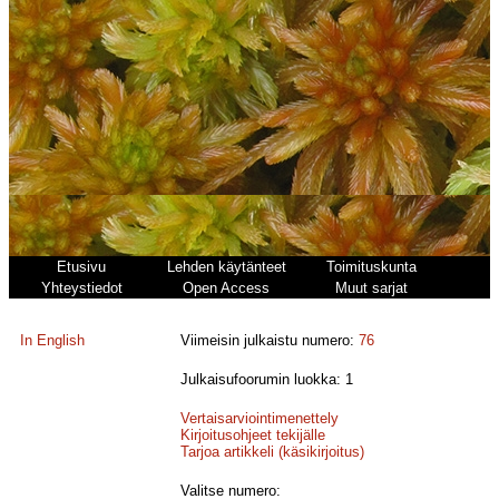
Etusivu
Lehden käytänteet
Toimituskunta
Yhteystiedot
Open Access
Muut sarjat
In English
Viimeisin julkaistu numero:
76
Julkaisufoorumin luokka: 1
Vertaisarviointimenettely
Kirjoitusohjeet tekijälle
Tarjoa artikkeli (käsikirjoitus)
Valitse numero: